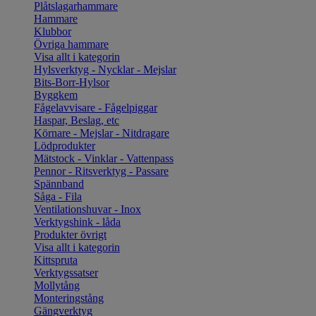
Plåtslagarhammare
Hammare
Klubbor
Övriga hammare
Visa allt i kategorin
Hylsverktyg - Nycklar - Mejslar
Bits-Borr-Hylsor
Byggkem
Fågelavvisare - Fågelpiggar
Haspar, Beslag, etc
Körnare - Mejslar - Nitdragare
Lödprodukter
Mätstock - Vinklar - Vattenpass
Pennor - Ritsverktyg - Passare
Spännband
Såga - Fila
Ventilationshuvar - Inox
Verktygshink - låda
Produkter övrigt
Visa allt i kategorin
Kittspruta
Verktygssatser
Mollytång
Monteringstång
Gängverktyg