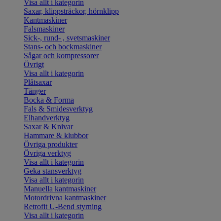
Visa allt i kategorin
Saxar, klippsträckor, hörnklipp
Kantmaskiner
Falsmaskiner
Sick-, rund- , svetsmaskiner
Stans- och bockmaskiner
Sågar och kompressorer
Övrigt
Visa allt i kategorin
Plåtsaxar
Tänger
Bocka & Forma
Fals & Smidesverktyg
Elhandverktyg
Saxar & Knivar
Hammare & klubbor
Övriga produkter
Övriga verktyg
Visa allt i kategorin
Geka stansverktyg
Visa allt i kategorin
Manuella kantmaskiner
Motordrivna kantmaskiner
Retrofit U-Bend styrning
Visa allt i kategorin