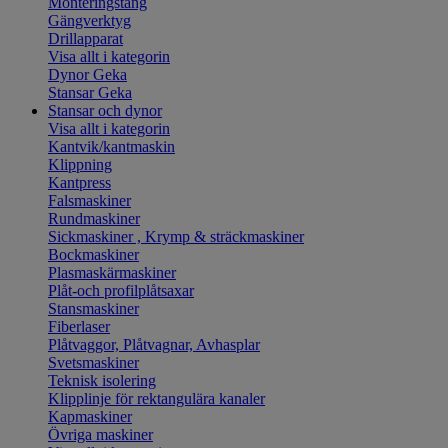
Monteringstång
Gängverktyg
Drillapparat
Visa allt i kategorin
Dynor Geka
Stansar Geka
Stansar och dynor
Visa allt i kategorin
Kantvik/kantmaskin
Klippning
Kantpress
Falsmaskiner
Rundmaskiner
Sickmaskiner , Krymp & sträckmaskiner
Bockmaskiner
Plasmaskärmaskiner
Plåt-och profilplåtsaxar
Stansmaskiner
Fiberlaser
Plåtvaggor, Plåtvagnar, Avhasplar
Svetsmaskiner
Teknisk isolering
Klipplinje för rektangulära kanaler
Kapmaskiner
Övriga maskiner