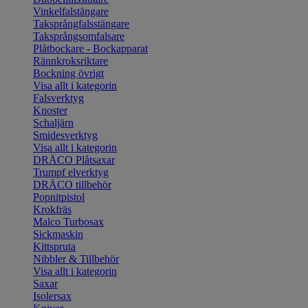
Vinkelfalstängare
Taksprångfalsstängare
Taksprångsomfalsare
Plåtbockare - Bockapparat
Rännkroksriktare
Bockning övrigt
Visa allt i kategorin
Falsverktyg
Knoster
Schaljärn
Smidesverktyg
Visa allt i kategorin
DRÄCO Plåtsaxar
Trumpf elverktyg
DRÄCO tillbehör
Popnitpistol
Krokfräs
Malco Turbosax
Sickmaskin
Kittspruta
Nibbler & Tillbehör
Visa allt i kategorin
Saxar
Isolersax