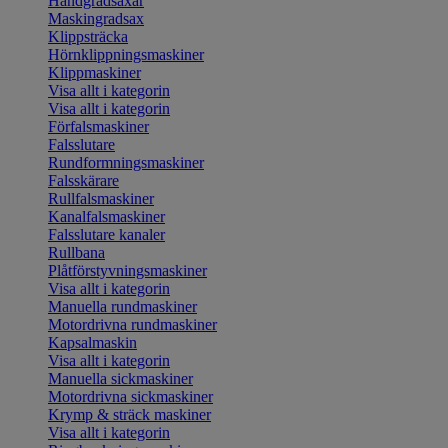
Handgradsaxar
Maskingradsax
Klippsträcka
Hörnklippningsmaskiner
Klippmaskiner
Visa allt i kategorin
Visa allt i kategorin
Förfalsmaskiner
Falsslutare
Rundformningsmaskiner
Falsskärare
Rullfalsmaskiner
Kanalfalsmaskiner
Falsslutare kanaler
Rullbana
Plåtförstyvningsmaskiner
Visa allt i kategorin
Manuella rundmaskiner
Motordrivna rundmaskiner
Kapsalmaskin
Visa allt i kategorin
Manuella sickmaskiner
Motordrivna sickmaskiner
Krymp & sträck maskiner
Visa allt i kategorin