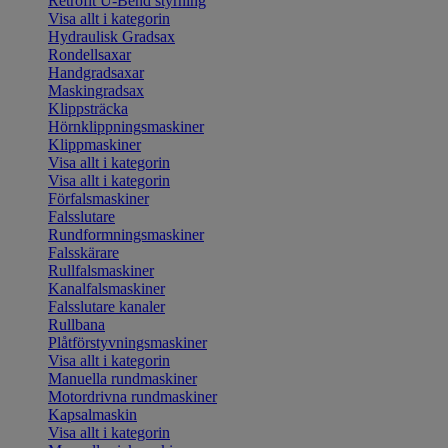
Retrofit U-Bend styrning
Visa allt i kategorin
Hydraulisk Gradsax
Rondellsaxar
Handgradsaxar
Maskingradsax
Klippsträcka
Hörnklippningsmaskiner
Klippmaskiner
Visa allt i kategorin
Visa allt i kategorin
Förfalsmaskiner
Falsslutare
Rundformningsmaskiner
Falsskärare
Rullfalsmaskiner
Kanalfalsmaskiner
Falsslutare kanaler
Rullbana
Plåtförstyvningsmaskiner
Visa allt i kategorin
Manuella rundmaskiner
Motordrivna rundmaskiner
Kapsalmaskin
Visa allt i kategorin