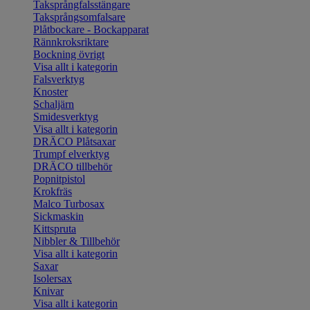
Taksprångfalsstängare
Taksprångsomfalsare
Plåtbockare - Bockapparat
Rännkroksriktare
Bockning övrigt
Visa allt i kategorin
Falsverktyg
Knoster
Schaljärn
Smidesverktyg
Visa allt i kategorin
DRÄCO Plåtsaxar
Trumpf elverktyg
DRÄCO tillbehör
Popnitpistol
Krokfräs
Malco Turbosax
Sickmaskin
Kittspruta
Nibbler & Tillbehör
Visa allt i kategorin
Saxar
Isolersax
Knivar
Visa allt i kategorin