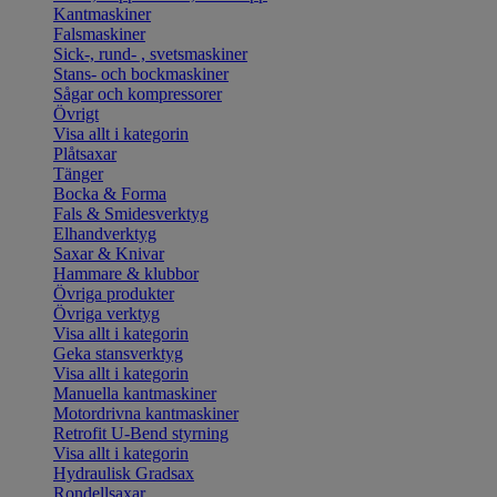
Kantmaskiner
Falsmaskiner
Sick-, rund- , svetsmaskiner
Stans- och bockmaskiner
Sågar och kompressorer
Övrigt
Visa allt i kategorin
Plåtsaxar
Tänger
Bocka & Forma
Fals & Smidesverktyg
Elhandverktyg
Saxar & Knivar
Hammare & klubbor
Övriga produkter
Övriga verktyg
Visa allt i kategorin
Geka stansverktyg
Visa allt i kategorin
Manuella kantmaskiner
Motordrivna kantmaskiner
Retrofit U-Bend styrning
Visa allt i kategorin
Hydraulisk Gradsax
Rondellsaxar