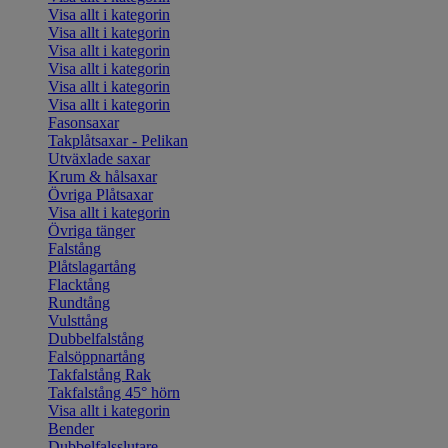
Visa allt i kategorin
Visa allt i kategorin
Visa allt i kategorin
Visa allt i kategorin
Visa allt i kategorin
Visa allt i kategorin
Fasonsaxar
Takplåtsaxar - Pelikan
Utväxlade saxar
Krum & hålsaxar
Övriga Plåtsaxar
Visa allt i kategorin
Övriga tänger
Falstång
Plåtslagartång
Flacktång
Rundtång
Vulsttång
Dubbelfalstång
Falsöppnartång
Takfalstång Rak
Takfalstång 45° hörn
Visa allt i kategorin
Bender
Dubbelfalsslutare