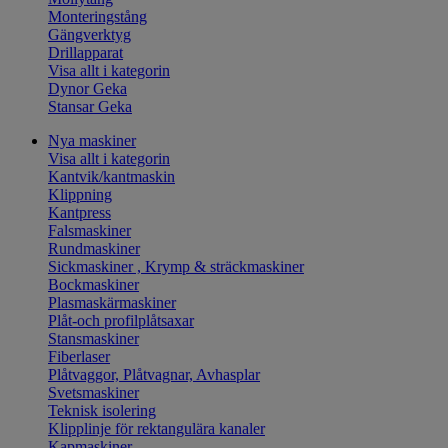
Monteringstång
Gängverktyg
Drillapparat
Visa allt i kategorin
Dynor Geka
Stansar Geka
Nya maskiner
Visa allt i kategorin
Kantvik/kantmaskin
Klippning
Kantpress
Falsmaskiner
Rundmaskiner
Sickmaskiner , Krymp & sträckmaskiner
Bockmaskiner
Plasmaskärmaskiner
Plåt-och profilplåtsaxar
Stansmaskiner
Fiberlaser
Plåtvaggor, Plåtvagnar, Avhasplar
Svetsmaskiner
Teknisk isolering
Klipplinje för rektangulära kanaler
Kapmaskiner