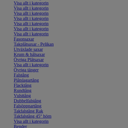
Visa allt i kategorin
Visa allt i kategorin
Visa allt i kategorin
Visa allt i kategorin
Visa allt i kategorin
Visa allt i kategorin
Visa allt i kategorin
Fasonsaxar
Takplåtsaxar - Pelikan
Utväxlade saxar
Krum & hålsaxar
Övriga Plåtsaxar
Visa allt i kategorin
Övriga tänger
Falstång
Plåtslagartång
Flacktång
Rundtång
Vulsttång
Dubbelfalstång
Falsöppnartång
Takfalstång Rak
Takfalstång 45° hörn
Visa allt i kategorin
Bender