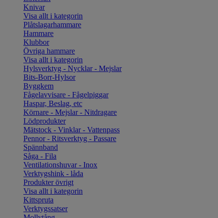
Knivar
Visa allt i kategorin
Plåtslagarhammare
Hammare
Klubbor
Övriga hammare
Visa allt i kategorin
Hylsverktyg - Nycklar - Mejslar
Bits-Borr-Hylsor
Byggkem
Fågelavvisare - Fågelpiggar
Haspar, Beslag, etc
Körnare - Mejslar - Nitdragare
Lödprodukter
Mätstock - Vinklar - Vattenpass
Pennor - Ritsverktyg - Passare
Spännband
Såga - Fila
Ventilationshuvar - Inox
Verktygshink - låda
Produkter övrigt
Visa allt i kategorin
Kittspruta
Verktygssatser
Mollytång