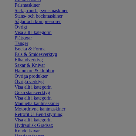
Falsmaskiner
Sick-, rund- , svetsmaskiner
Stans- och bockmaskiner
Sågar och kompressorer
Övrigt
Visa allt i kategorin
Plåtsaxar
Tänger
Bocka & Forma
Fals & Smidesverktyg
Elhandverktyg
Saxar & Knivar
Hammare & klubbor
Övriga produkter
Övriga verktyg
Visa allt i kategorin
Geka stansverktyg
Visa allt i kategorin
Manuella kantmaskiner
Motordrivna kantmaskiner
Retrofit U-Bend styrning
Visa allt i kategorin
Hydraulisk Gradsax
Rondellsaxar