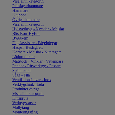
Visa allt i kategorin
Plåtslagarhammare
Hammare
Klubbor
Övriga hammare
Visa allt i kategorin
Hylsverktyg - Nycklar - Mejslar
Bits-Borr-Hylsor
Byggkem
Fågelavvisare - Fågelpiggar
Haspar, Beslag, etc
Körnare - Mejslar - Nitdragare
Lödprodukter
Mätstock - Vinklar - Vattenpass
Pennor - Ritsverktyg - Passare
Spännband
Såga - Fila
Ventilationshuvar - Inox
Verktygshink - låda
Produkter övrigt
Visa allt i kategorin
Kittspruta
Verktygssatser
Mollytång
Monteringstång