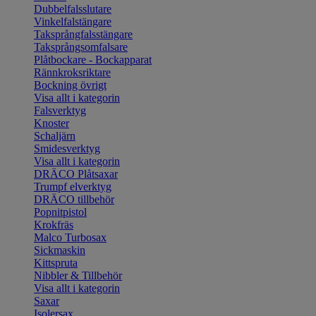
Dubbelfalsslutare
Vinkelfalstängare
Taksprångfalsstängare
Taksprångsomfalsare
Plåtbockare - Bockapparat
Rännkroksriktare
Bockning övrigt
Visa allt i kategorin
Falsverktyg
Knoster
Schaljärn
Smidesverktyg
Visa allt i kategorin
DRÄCO Plåtsaxar
Trumpf elverktyg
DRÄCO tillbehör
Popnitpistol
Krokfräs
Malco Turbosax
Sickmaskin
Kittspruta
Nibbler & Tillbehör
Visa allt i kategorin
Saxar
Isolersax