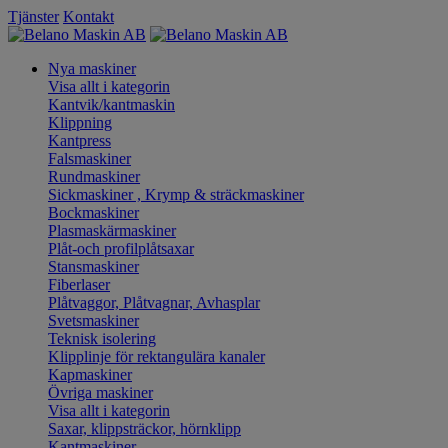
Tjänster
Kontakt
Nya maskiner
Visa allt i kategorin
Kantvik/kantmaskin
Klippning
Kantpress
Falsmaskiner
Rundmaskiner
Sickmaskiner , Krymp & sträckmaskiner
Bockmaskiner
Plasmaskärmaskiner
Plåt-och profilplåtsaxar
Stansmaskiner
Fiberlaser
Plåtvaggor, Plåtvagnar, Avhasplar
Svetsmaskiner
Teknisk isolering
Klipplinje för rektangulära kanaler
Kapmaskiner
Övriga maskiner
Visa allt i kategorin
Saxar, klippsträckor, hörnklipp
Kantmaskiner