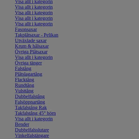
Visa allt i kategorin
Visa allt i kategorin
Visa allt i kategorin
Visa allt i kategorin
Visa allt i kategorin
Fasonsaxar
Takplåtsaxar - Pelikan
Utväxlade saxar
Krum & hålsaxar
Övriga Plåtsaxar
Visa allt i kategorin
Övriga tänger
Falstång
Plåtslagartång
Flacktång
Rundtång
Vulsttång
Dubbelfalstång
Falsöppnartång
Takfalstång Rak
Takfalstång 45° hörn
Visa allt i kategorin
Bender
Dubbelfalsslutare
Vinkelfalstängare