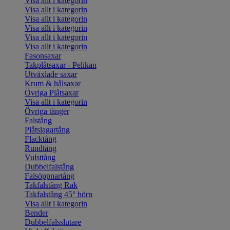
Visa allt i kategorin
Visa allt i kategorin
Visa allt i kategorin
Visa allt i kategorin
Visa allt i kategorin
Visa allt i kategorin
Fasonsaxar
Takplåtsaxar - Pelikan
Utväxlade saxar
Krum & hålsaxar
Övriga Plåtsaxar
Visa allt i kategorin
Övriga tänger
Falstång
Plåtslagartång
Flacktång
Rundtång
Vulsttång
Dubbelfalstång
Falsöppnartång
Takfalstång Rak
Takfalstång 45° hörn
Visa allt i kategorin
Bender
Dubbelfalsslutare