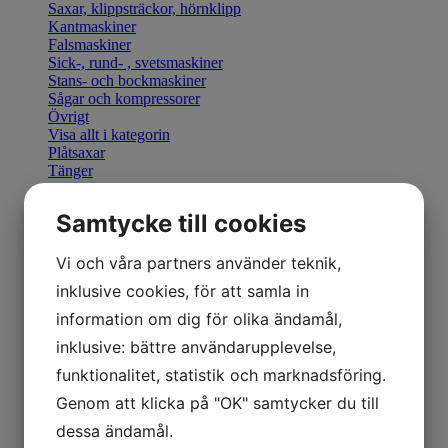
Saxar, klippsträckor, hörnklipp
Kantmaskiner
Falsmaskiner
Sick-, rund- , svetsmaskiner
Stans- och bockmaskiner
Sågar och kompressorer
Övrigt
Visa allt i kategorin
Plåtsaxar
Tänger
Bocka & Forma
Fals & Smidesverktyg
Samtycke till cookies
Elhandverktyg
Saxar & Knivar
Hammare & klubbor
Vi och våra partners använder teknik,
Övriga produkter
inklusive cookies, för att samla in
Övriga verktyg
Visa allt i kategorin
information om dig för olika ändamål,
Geka stansverktyg
inklusive: bättre användarupplevelse,
Visa allt i kategorin
Manuella kantmaskiner
funktionalitet, statistik och marknadsföring.
Motordrivna kantmaskiner
Genom att klicka på "OK" samtycker du till
Retrofit U-Bend styrning
Visa allt i kategorin
dessa ändamål.
Hydraulisk Gradsax