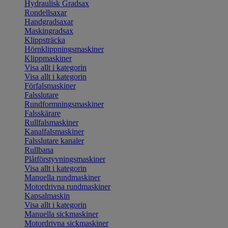
Hydraulisk Gradsax
Rondellsaxar
Handgradsaxar
Maskingradsax
Klippsträcka
Hörnklippningsmaskiner
Klippmaskiner
Visa allt i kategorin
Visa allt i kategorin
Förfalsmaskiner
Falsslutare
Rundformningsmaskiner
Falsskärare
Rullfalsmaskiner
Kanalfalsmaskiner
Falsslutare kanaler
Rullbana
Plåtförstyvningsmaskiner
Visa allt i kategorin
Manuella rundmaskiner
Motordrivna rundmaskiner
Kapsalmaskin
Visa allt i kategorin
Manuella sickmaskiner
Motordrivna sickmaskiner