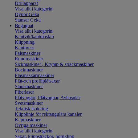
Drillapparat
Visa allt i kategorin
Dynor Geka
Stansar Geka
Begagnat
Visa allt i kategorin
Kantvik/kantmaskin
Klippning
Kantpress
Falsmaskiner
Rundmaskiner
Sickmaskiner , Krymp & sträckmaskiner
Bockmaskiner
Plasmaskärmaskiner
Plåt-och profilplåtsaxar
Stansmaskiner
Fiberlaser
Plåtvaggor, Plåtvagnar, Avhasplar
Svetsmaskiner
Teknisk isolering
Klipplinje för rektangulära kanaler
Kapmaskiner
Övriga maskiner
Visa allt i kategorin
Saxar, klippsträckor, hörnklipp