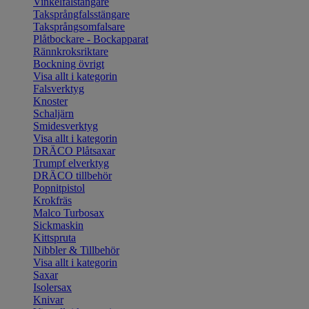
Vinkelfalstängare
Taksprångfalsstängare
Taksprångsomfalsare
Plåtbockare - Bockapparat
Rännkroksriktare
Bockning övrigt
Visa allt i kategorin
Falsverktyg
Knoster
Schaljärn
Smidesverktyg
Visa allt i kategorin
DRÄCO Plåtsaxar
Trumpf elverktyg
DRÄCO tillbehör
Popnitpistol
Krokfräs
Malco Turbosax
Sickmaskin
Kittspruta
Nibbler & Tillbehör
Visa allt i kategorin
Saxar
Isolersax
Knivar