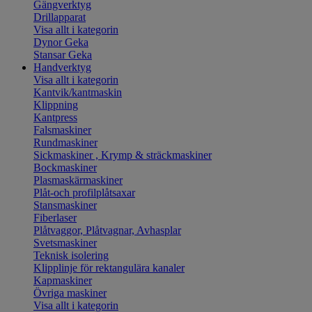
Gängverktyg
Drillapparat
Visa allt i kategorin
Dynor Geka
Stansar Geka
Handverktyg
Visa allt i kategorin
Kantvik/kantmaskin
Klippning
Kantpress
Falsmaskiner
Rundmaskiner
Sickmaskiner , Krymp & sträckmaskiner
Bockmaskiner
Plasmaskärmaskiner
Plåt-och profilplåtsaxar
Stansmaskiner
Fiberlaser
Plåtvaggor, Plåtvagnar, Avhasplar
Svetsmaskiner
Teknisk isolering
Klipplinje för rektangulära kanaler
Kapmaskiner
Övriga maskiner
Visa allt i kategorin