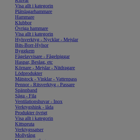
Knivar
Visa allt i kategorin
Plåtslagarhammare
Hammare
Klubbor
Övriga hammare
Visa allt i kategorin
Hylsverktyg - Nycklar - Mejslar
Bits-Borr-Hylsor
Byggkem
Fågelavvisare - Fågelpiggar
Haspar, Beslag, etc
Körnare - Mejslar - Nitdragare
Lödprodukter
Mätstock - Vinklar - Vattenpass
Pennor - Ritsverktyg - Passare
Spännband
Såga - Fila
Ventilationshuvar - Inox
Verktygshink - låda
Produkter övrigt
Visa allt i kategorin
Kittspruta
Verktygssatser
Mollytång