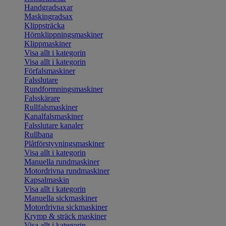
Handgradsaxar
Maskingradsax
Klippsträcka
Hörnklippningsmaskiner
Klippmaskiner
Visa allt i kategorin
Visa allt i kategorin
Förfalsmaskiner
Falsslutare
Rundformningsmaskiner
Falsskärare
Rullfalsmaskiner
Kanalfalsmaskiner
Falsslutare kanaler
Rullbana
Plåtförstyvningsmaskiner
Visa allt i kategorin
Manuella rundmaskiner
Motordrivna rundmaskiner
Kapsalmaskin
Visa allt i kategorin
Manuella sickmaskiner
Motordrivna sickmaskiner
Krymp & sträck maskiner
Visa allt i kategorin