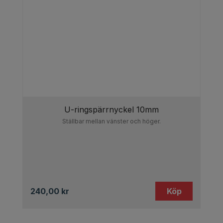
U-ringspärrnyckel 10mm
Ställbar mellan vänster och höger.
240,00
kr
Köp