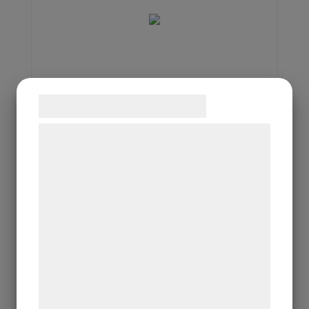
Samtykke til cookies
Vi og vores samarbejdspartnere bruger
teknologier, herunder cookies, til at
indsamle oplysninger om dig til forskellige
formål, herunder: Tilpasning af annoncering,
bedre brugeroplevelse, funktionalitet,
U-ringnyckel 15mm
statistik og marketing. Disse oplysninger
Av kromvanadiumstål
kan blive delt med annoncerings- og
analysepartnere, som kan kombinere dem
med data, du tidligere har givet dem eller
de har indsamlet gennem din brug af deres