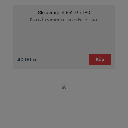
Skruvmejsel 952 Ph 180
Krysspårskruvmejsel för system Phillips.
40,00
kr
Köp