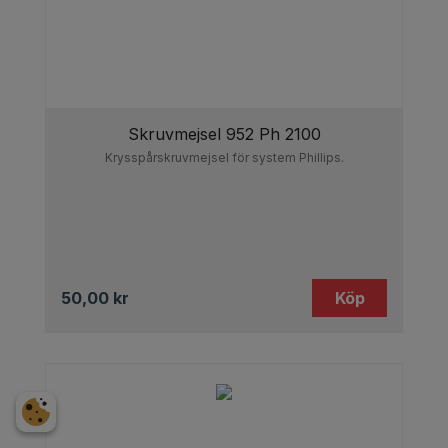
Skruvmejsel 952 Ph 2100
Krysspårskruvmejsel för system Phillips.
50,00
kr
Köp