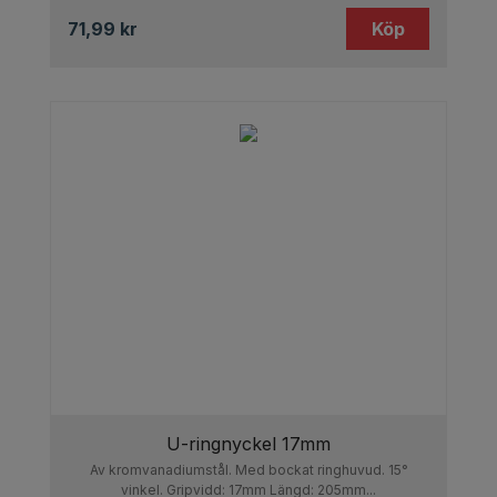
71,99
kr
Köp
U-ringnyckel 17mm
Av kromvanadiumstål. Med bockat ringhuvud. 15°
vinkel. Gripvidd: 17mm Längd: 205mm...