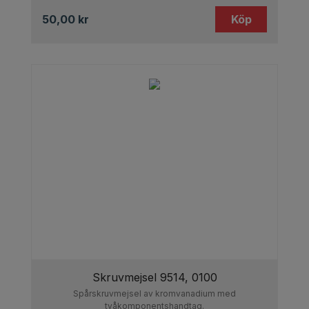
50,00
kr
Köp
Skruvmejsel 9514, 0100
Spårskruvmejsel av kromvanadium med
tvåkomponentshandtag.