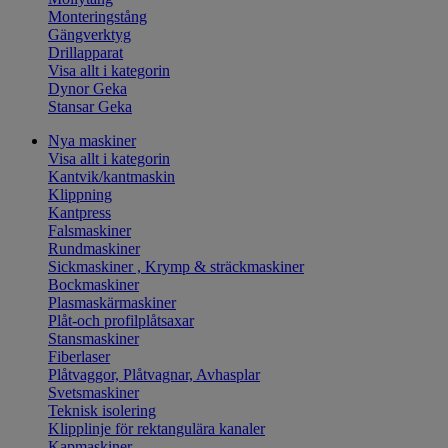
Monteringstång
Gängverktyg
Drillapparat
Visa allt i kategorin
Dynor Geka
Stansar Geka
Nya maskiner
Visa allt i kategorin
Kantvik/kantmaskin
Klippning
Kantpress
Falsmaskiner
Rundmaskiner
Sickmaskiner , Krymp & sträckmaskiner
Bockmaskiner
Plasmaskärmaskiner
Plåt-och profilplåtsaxar
Stansmaskiner
Fiberlaser
Plåtvaggor, Plåtvagnar, Avhasplar
Svetsmaskiner
Teknisk isolering
Klipplinje för rektangulära kanaler
Kapmaskiner