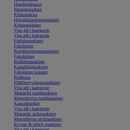
Handgradsaxar
Maskingradsax
Klippsträcka
Hörnklippningsmaskiner
Klippmaskiner
Visa allt i kategorin
Visa allt i kategorin
Förfalsmaskiner
Falsslutare
Rundformningsmaskiner
Falsskärare
Rullfalsmaskiner
Kanalfalsmaskiner
Falsslutare kanaler
Rullbana
Plåtförstyvningsmaskiner
Visa allt i kategorin
Manuella rundmaskiner
Motordrivna rundmaskiner
Kapsalmaskin
Visa allt i kategorin
Manuella sickmaskiner
Motordrivna sickmaskiner
Krymp & sträck maskiner
Visa allt i kategorin