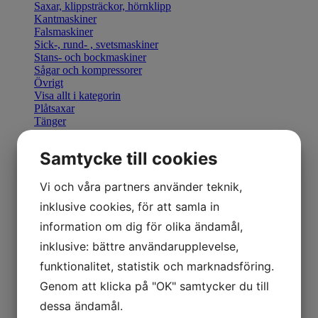
Saxar, klippsträckor, hörnklipp
Kantmaskiner
Falsmaskiner
Sick-, rund- , svetsmaskiner
Stans- och bockmaskiner
Sågar och kompressorer
Övrigt
Visa allt i kategorin
Plåtsaxar
Tänger
Bocka & Forma
Fals & Smidesverktyg
Samtycke till cookies
Elhandverktyg
Saxar & Knivar
Hammare & klubbor
Vi och våra partners använder teknik,
Övriga produkter
inklusive cookies, för att samla in
Övriga verktyg
Visa allt i kategorin
information om dig för olika ändamål,
Geka stansverktyg
inklusive: bättre användarupplevelse,
Visa allt i kategorin
Manuella kantmaskiner
funktionalitet, statistik och marknadsföring.
Motordrivna kantmaskiner
Genom att klicka på "OK" samtycker du till
Retrofit U-Bend styrning
Visa allt i kategorin
dessa ändamål.
Hydraulisk Gradsax