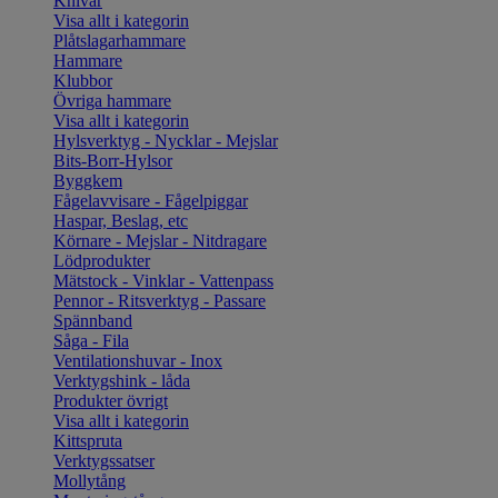
Knivar
Visa allt i kategorin
Plåtslagarhammare
Hammare
Klubbor
Övriga hammare
Visa allt i kategorin
Hylsverktyg - Nycklar - Mejslar
Bits-Borr-Hylsor
Byggkem
Fågelavvisare - Fågelpiggar
Haspar, Beslag, etc
Körnare - Mejslar - Nitdragare
Lödprodukter
Mätstock - Vinklar - Vattenpass
Pennor - Ritsverktyg - Passare
Spännband
Såga - Fila
Ventilationshuvar - Inox
Verktygshink - låda
Produkter övrigt
Visa allt i kategorin
Kittspruta
Verktygssatser
Mollytång