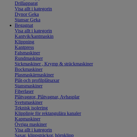
Drillapparat
Visa allt i kategorin
Dynor Geka
Stansar Geka
Begagnat
Visa allt i kategorin
Kantvik/kantmaskin
Klippning
Kantpress
Falsmaskiner
Rundmaskiner
Sickmaskiner , Krymp & sträckmaskiner
Bockmaskiner
Plasmaskärmaskiner
Plåt-och profilplåtsaxar
Stansmaskiner
Fiberlaser
Plåtvaggor, Plåtvagnar, Avhasplar
Svetsmaskiner
Teknisk isolering
Klipplinje för rektangulära kanaler
Kapmaskiner
Övriga maskiner
Visa allt i kategorin
Saxar, klippsträckor, hörnklipp