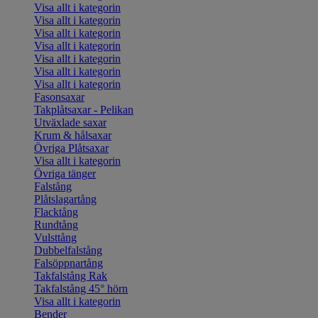
Visa allt i kategorin
Visa allt i kategorin
Visa allt i kategorin
Visa allt i kategorin
Visa allt i kategorin
Visa allt i kategorin
Visa allt i kategorin
Fasonsaxar
Takplåtsaxar - Pelikan
Utväxlade saxar
Krum & hålsaxar
Övriga Plåtsaxar
Visa allt i kategorin
Övriga tänger
Falstång
Plåtslagartång
Flacktång
Rundtång
Vulsttång
Dubbelfalstång
Falsöppnartång
Takfalstång Rak
Takfalstång 45° hörn
Visa allt i kategorin
Bender