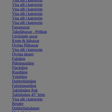
Visa allt i kategorin
Visa allt i kategorin
Visa allt i kategorin
Visa allt i kategorin
Visa allt i kategorin
Visa allt i kategorin
Fasonsaxar
Takplåtsaxar - Pelikan
Utväxlade saxar
Krum & hålsaxar
Övriga Plåtsaxar
Visa allt i kategorin
Övriga tänger
Falstång
Plåtslagartång
Flacktång
Rundtång
Vulsttång
Dubbelfalstång
Falsöppnartång
Takfalstång Rak
Takfalstång 45° hörn
Visa allt i kategorin
Bender
Dubbelfalsslutare