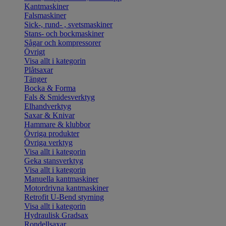
Kantmaskiner
Falsmaskiner
Sick-, rund- , svetsmaskiner
Stans- och bockmaskiner
Sågar och kompressorer
Övrigt
Visa allt i kategorin
Plåtsaxar
Tänger
Bocka & Forma
Fals & Smidesverktyg
Elhandverktyg
Saxar & Knivar
Hammare & klubbor
Övriga produkter
Övriga verktyg
Visa allt i kategorin
Geka stansverktyg
Visa allt i kategorin
Manuella kantmaskiner
Motordrivna kantmaskiner
Retrofit U-Bend styrning
Visa allt i kategorin
Hydraulisk Gradsax
Rondellsaxar