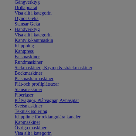
Gängverktyg
Drillapparat
Visa allt i kategorin
Dynor Geka
Stansar Geka
Handverktyg
Visa allt i kategorin
Kantvik/kantmaskin
Klippning
Kantpress
Falsmaskiner
Rundmaskiner
Sickmaskiner , Krymp & sträckmaskiner
Bockmaskiner
Plasmaskärmaskiner
Plåt-och profilplåtsaxar
Stansmaskiner
Fiberlaser
Plåtvaggor, Plåtvagnar, Avhasplar
Svetsmaskiner
Teknisk isolering
Klipplinje för rektangulära kanaler
Kapmaskiner
Övriga maskiner
Visa allt i kategorin