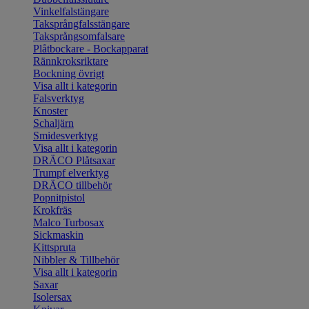
Vinkelfalstängare
Taksprångfalsstängare
Taksprångsomfalsare
Plåtbockare - Bockapparat
Rännkroksriktare
Bockning övrigt
Visa allt i kategorin
Falsverktyg
Knoster
Schaljärn
Smidesverktyg
Visa allt i kategorin
DRÄCO Plåtsaxar
Trumpf elverktyg
DRÄCO tillbehör
Popnitpistol
Krokfräs
Malco Turbosax
Sickmaskin
Kittspruta
Nibbler & Tillbehör
Visa allt i kategorin
Saxar
Isolersax