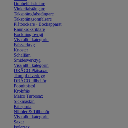
Dubbelfalsslutare
Vinkelfalstängare
Taksprångfalsstängare
Taksprångsomfalsare
Plåtbockare - Bockapparat
Rännkroksriktare
Bockning övrigt
Visa allt i kategorin
Falsverktyg
Knoster
Schaljärn
Smidesverktyg
Visa allt i kategorin
DRÄCO Plåtsaxar
Trumpf elverktyg
DRÄCO tillbehör
Popnitpistol
Krokfräs
Malco Turbosax
Sickmaskin
Kittspruta
Nibbler & Tillbehör
Visa allt i kategorin
Saxar
Isolersax