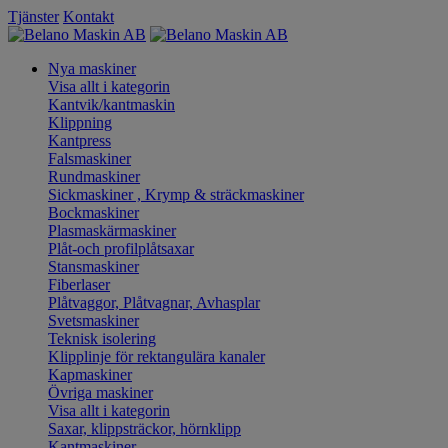
Tjänster
Kontakt
Nya maskiner
Visa allt i kategorin
Kantvik/kantmaskin
Klippning
Kantpress
Falsmaskiner
Rundmaskiner
Sickmaskiner , Krymp & sträckmaskiner
Bockmaskiner
Plasmaskärmaskiner
Plåt-och profilplåtsaxar
Stansmaskiner
Fiberlaser
Plåtvaggor, Plåtvagnar, Avhasplar
Svetsmaskiner
Teknisk isolering
Klipplinje för rektangulära kanaler
Kapmaskiner
Övriga maskiner
Visa allt i kategorin
Saxar, klippsträckor, hörnklipp
Kantmaskiner