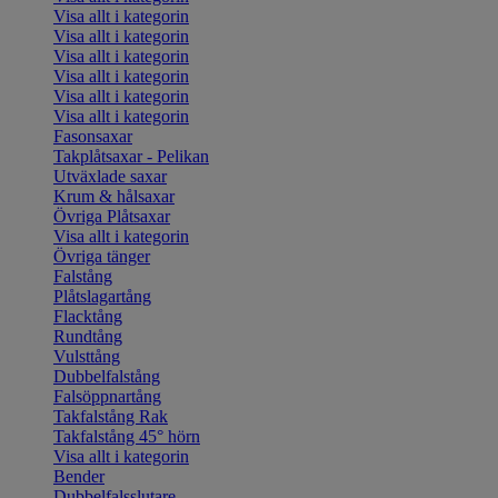
Visa allt i kategorin
Visa allt i kategorin
Visa allt i kategorin
Visa allt i kategorin
Visa allt i kategorin
Visa allt i kategorin
Fasonsaxar
Takplåtsaxar - Pelikan
Utväxlade saxar
Krum & hålsaxar
Övriga Plåtsaxar
Visa allt i kategorin
Övriga tänger
Falstång
Plåtslagartång
Flacktång
Rundtång
Vulsttång
Dubbelfalstång
Falsöppnartång
Takfalstång Rak
Takfalstång 45° hörn
Visa allt i kategorin
Bender
Dubbelfalsslutare