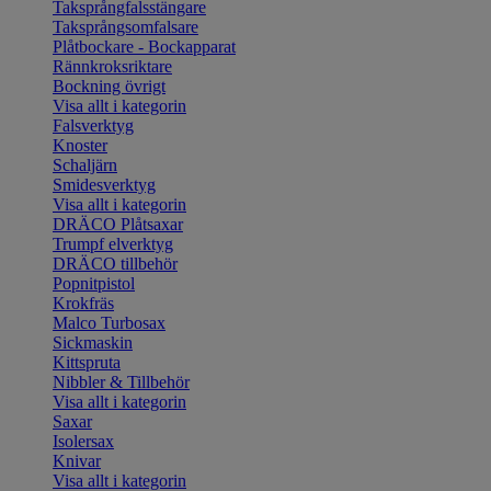
Taksprångfalsstängare
Taksprångsomfalsare
Plåtbockare - Bockapparat
Rännkroksriktare
Bockning övrigt
Visa allt i kategorin
Falsverktyg
Knoster
Schaljärn
Smidesverktyg
Visa allt i kategorin
DRÄCO Plåtsaxar
Trumpf elverktyg
DRÄCO tillbehör
Popnitpistol
Krokfräs
Malco Turbosax
Sickmaskin
Kittspruta
Nibbler & Tillbehör
Visa allt i kategorin
Saxar
Isolersax
Knivar
Visa allt i kategorin