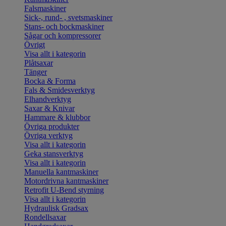
Falsmaskiner
Sick-, rund- , svetsmaskiner
Stans- och bockmaskiner
Sågar och kompressorer
Övrigt
Visa allt i kategorin
Plåtsaxar
Tänger
Bocka & Forma
Fals & Smidesverktyg
Elhandverktyg
Saxar & Knivar
Hammare & klubbor
Övriga produkter
Övriga verktyg
Visa allt i kategorin
Geka stansverktyg
Visa allt i kategorin
Manuella kantmaskiner
Motordrivna kantmaskiner
Retrofit U-Bend styrning
Visa allt i kategorin
Hydraulisk Gradsax
Rondellsaxar