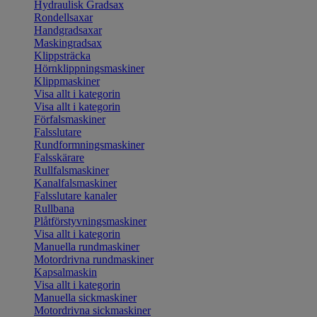
Hydraulisk Gradsax
Rondellsaxar
Handgradsaxar
Maskingradsax
Klippsträcka
Hörnklippningsmaskiner
Klippmaskiner
Visa allt i kategorin
Visa allt i kategorin
Förfalsmaskiner
Falsslutare
Rundformningsmaskiner
Falsskärare
Rullfalsmaskiner
Kanalfalsmaskiner
Falsslutare kanaler
Rullbana
Plåtförstyvningsmaskiner
Visa allt i kategorin
Manuella rundmaskiner
Motordrivna rundmaskiner
Kapsalmaskin
Visa allt i kategorin
Manuella sickmaskiner
Motordrivna sickmaskiner