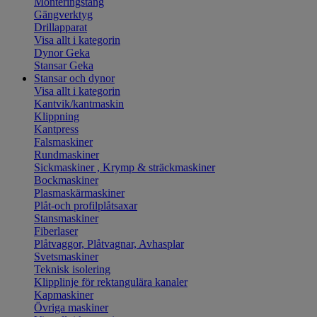
Monteringstång
Gängverktyg
Drillapparat
Visa allt i kategorin
Dynor Geka
Stansar Geka
Stansar och dynor
Visa allt i kategorin
Kantvik/kantmaskin
Klippning
Kantpress
Falsmaskiner
Rundmaskiner
Sickmaskiner , Krymp & sträckmaskiner
Bockmaskiner
Plasmaskärmaskiner
Plåt-och profilplåtsaxar
Stansmaskiner
Fiberlaser
Plåtvaggor, Plåtvagnar, Avhasplar
Svetsmaskiner
Teknisk isolering
Klipplinje för rektangulära kanaler
Kapmaskiner
Övriga maskiner