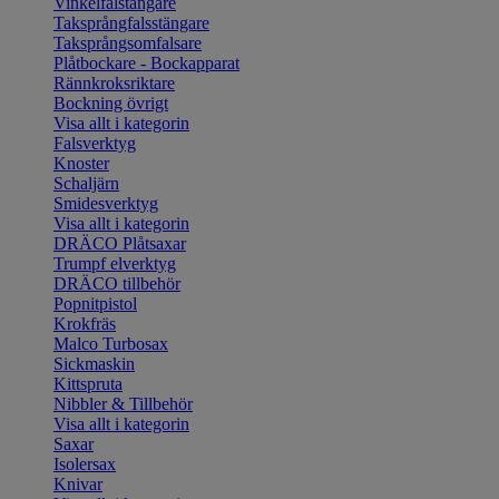
Vinkelfalstängare
Taksprångfalsstängare
Taksprångsomfalsare
Plåtbockare - Bockapparat
Rännkroksriktare
Bockning övrigt
Visa allt i kategorin
Falsverktyg
Knoster
Schaljärn
Smidesverktyg
Visa allt i kategorin
DRÄCO Plåtsaxar
Trumpf elverktyg
DRÄCO tillbehör
Popnitpistol
Krokfräs
Malco Turbosax
Sickmaskin
Kittspruta
Nibbler & Tillbehör
Visa allt i kategorin
Saxar
Isolersax
Knivar