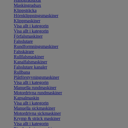
Handgradsaxar
Maskingradsax
Klippsträcka
Hörnklippningsmaskiner
Klippmaskiner
Visa allt i kategorin
Visa allt i kategorin
Förfalsmaskiner
Falsslutare
Rundformningsmaskiner
Falsskärare
Rullfalsmaskiner
Kanalfalsmaskiner
Falsslutare kanaler
Rullbana
Plåtförstyvningsmaskiner
Visa allt i kategorin
Manuella rundmaskiner
Motordrivna rundmaskiner
Kapsalmaskin
Visa allt i kategorin
Manuella sickmaskiner
Motordrivna sickmaskiner
Krymp & sträck maskiner
Visa allt i kategorin