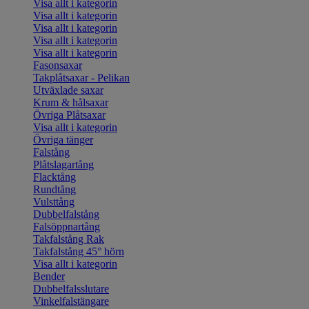
Visa allt i kategorin
Visa allt i kategorin
Visa allt i kategorin
Visa allt i kategorin
Visa allt i kategorin
Fasonsaxar
Takplåtsaxar - Pelikan
Utväxlade saxar
Krum & hålsaxar
Övriga Plåtsaxar
Visa allt i kategorin
Övriga tänger
Falstång
Plåtslagartång
Flacktång
Rundtång
Vulsttång
Dubbelfalstång
Falsöppnartång
Takfalstång Rak
Takfalstång 45° hörn
Visa allt i kategorin
Bender
Dubbelfalsslutare
Vinkelfalstängare