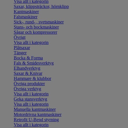
Visa allt i kategorin
Saxar, klippsträckor, hörnklipp
Kantmaskiner
Falsmaskiner
Sick-, rund- , svetsmaskiner
Stans- och bockmaskiner
Sågar och kompressorer
Övrigt
Visa allt i kategorin
Plåtsaxar
Tänger
Bocka & Forma
Fals & Smidesverktyg
Elhandverktyg
Saxar & Knivar
Hammare & klubbor
Övriga produkter
Övriga verktyg
Visa allt i kategorin
Geka stansverktyg
Visa allt i kategorin
Manuella kantmaskiner
Motordrivna kantmaskiner
Retrofit U-Bend styrning
Visa allt i kategorin