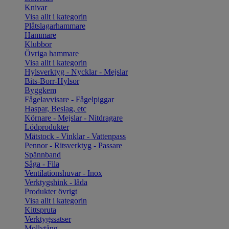
Knivar
Visa allt i kategorin
Plåtslagarhammare
Hammare
Klubbor
Övriga hammare
Visa allt i kategorin
Hylsverktyg - Nycklar - Mejslar
Bits-Borr-Hylsor
Byggkem
Fågelavvisare - Fågelpiggar
Haspar, Beslag, etc
Körnare - Mejslar - Nitdragare
Lödprodukter
Mätstock - Vinklar - Vattenpass
Pennor - Ritsverktyg - Passare
Spännband
Såga - Fila
Ventilationshuvar - Inox
Verktygshink - låda
Produkter övrigt
Visa allt i kategorin
Kittspruta
Verktygssatser
Mollytång