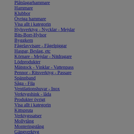
Plåtslagarhammare
Hammare
Klubbor
Övriga hammare
Visa allt i kategorin
Hylsverktyg - Nycklar - Mejslar
Bits-Borr-Hylsor
Byggkem
Fågelavvisare - Fågelpiggar
Haspar, Beslag, etc
Körnare - Mejslar - Nitdragare
Lödprodukter
Mätstock - Vinklar - Vattenpass
Pennor - Ritsverktyg - Passare
Spännband
Såga - Fila
Ventilationshuvar - Inox
Verktygshink - låda
Produkter övrigt
Visa allt i kategorin
Kittspruta
Verktygssatser
Mollytång
Monteringstång
Gängverktyg