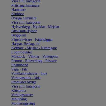
Visa allt i kategorin
Plåtslagarhammare
Hammare
Klubbor
Övriga hammare
Visa allt i kategorin
Hylsverktyg - Nycklar - Mejslar
Bits-Borr-Hylsor
Byggkem
Fågelavvisare - Fågelpiggar
Haspar, Beslag, etc
Körnare - Mejslar - Nitdragare
Lödprodukter
Mätstock - Vinklar - Vattenpass
Pennor - Ritsverktyg - Passare
Spännband
Såga - Fila
Ventilationshuvar - Inox
Verktygshink - låda
Produkter övrigt
Visa allt i kategorin
Kittspruta
Verktygssatser
Mollytång
Monteringstång