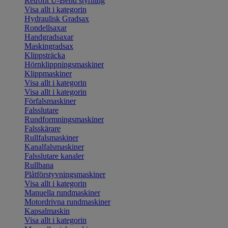
Retrofit U-Bend styrning
Visa allt i kategorin
Hydraulisk Gradsax
Rondellsaxar
Handgradsaxar
Maskingradsax
Klippsträcka
Hörnklippningsmaskiner
Klippmaskiner
Visa allt i kategorin
Visa allt i kategorin
Förfalsmaskiner
Falsslutare
Rundformningsmaskiner
Falsskärare
Rullfalsmaskiner
Kanalfalsmaskiner
Falsslutare kanaler
Rullbana
Plåtförstyvningsmaskiner
Visa allt i kategorin
Manuella rundmaskiner
Motordrivna rundmaskiner
Kapsalmaskin
Visa allt i kategorin