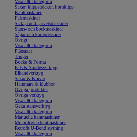
Visa allt i kategorin
Saxar, klippsträckor, hörnklipp
Kantmaskiner
Falsmaskiner
Sick-, rund- , svetsmaskiner
Stans- och bockmaskiner
Sågar och kompressorer
Övrigt
Visa allt i kategorin
Plåtsaxar
Tänger
Bocka & Forma
Fals & Smidesverktyg
Elhandverktyg
Saxar & Knivar
Hammare & klubbor
Övriga produkter
Övriga verktyg
Visa allt i kategorin
Geka stansverktyg
Visa allt i kategorin
Manuella kantmaskiner
Motordrivna kantmaskiner
Retrofit U-Bend styrning
Visa allt i kategorin