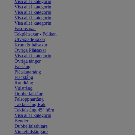
Visa allt i kategorin
Visa allt i kategorin
Visa allt i kategorin
Visa allt i kategorin
Visa allt i kategorin
Fasonsaxar
Takplåtsaxar - Pelikan
Utväxlade saxar
Krum & hålsaxar
Övriga Plåtsaxar
Visa allt i kategorin
Övriga tänger
Falstång
Plåtslagartång
Flacktång
Rundtång
Vulsttång
Dubbelfalstång
Falsöppnartång
Takfalstång Rak
Takfalstång 45° hörn
Visa allt i kategorin
Bender
Dubbelfalsslutare
Vinkelfalstängare