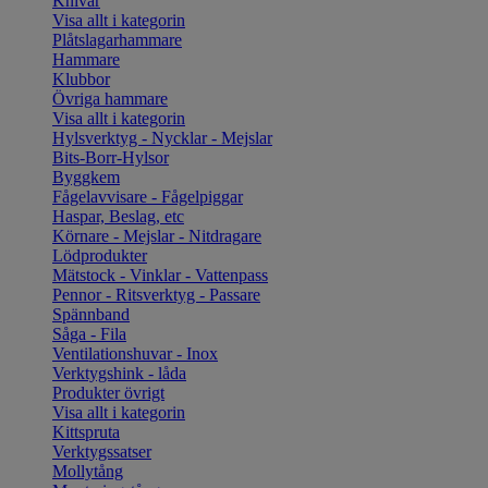
Knivar
Visa allt i kategorin
Plåtslagarhammare
Hammare
Klubbor
Övriga hammare
Visa allt i kategorin
Hylsverktyg - Nycklar - Mejslar
Bits-Borr-Hylsor
Byggkem
Fågelavvisare - Fågelpiggar
Haspar, Beslag, etc
Körnare - Mejslar - Nitdragare
Lödprodukter
Mätstock - Vinklar - Vattenpass
Pennor - Ritsverktyg - Passare
Spännband
Såga - Fila
Ventilationshuvar - Inox
Verktygshink - låda
Produkter övrigt
Visa allt i kategorin
Kittspruta
Verktygssatser
Mollytång