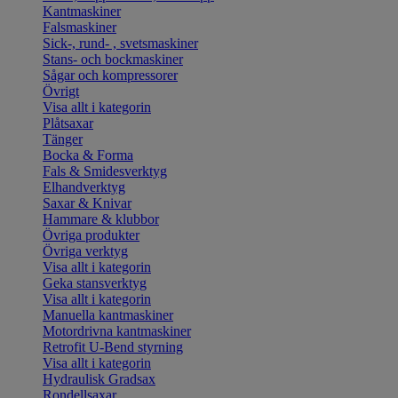
Kantmaskiner
Falsmaskiner
Sick-, rund- , svetsmaskiner
Stans- och bockmaskiner
Sågar och kompressorer
Övrigt
Visa allt i kategorin
Plåtsaxar
Tänger
Bocka & Forma
Fals & Smidesverktyg
Elhandverktyg
Saxar & Knivar
Hammare & klubbor
Övriga produkter
Övriga verktyg
Visa allt i kategorin
Geka stansverktyg
Visa allt i kategorin
Manuella kantmaskiner
Motordrivna kantmaskiner
Retrofit U-Bend styrning
Visa allt i kategorin
Hydraulisk Gradsax
Rondellsaxar