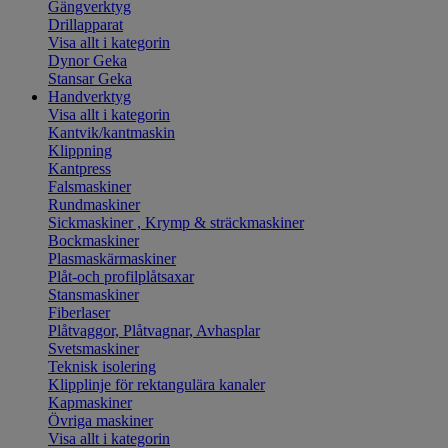
Gängverktyg
Drillapparat
Visa allt i kategorin
Dynor Geka
Stansar Geka
Handverktyg
Visa allt i kategorin
Kantvik/kantmaskin
Klippning
Kantpress
Falsmaskiner
Rundmaskiner
Sickmaskiner , Krymp & sträckmaskiner
Bockmaskiner
Plasmaskärmaskiner
Plåt-och profilplåtsaxar
Stansmaskiner
Fiberlaser
Plåtvaggor, Plåtvagnar, Avhasplar
Svetsmaskiner
Teknisk isolering
Klipplinje för rektangulära kanaler
Kapmaskiner
Övriga maskiner
Visa allt i kategorin