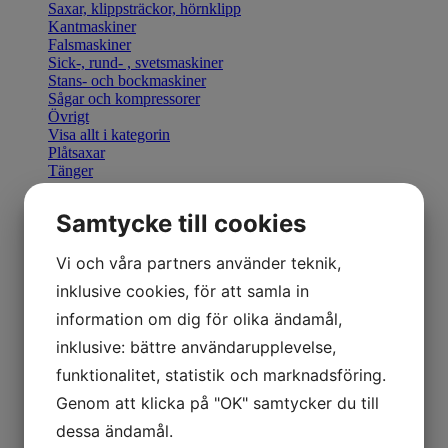
Saxar, klippsträckor, hörnklipp
Kantmaskiner
Falsmaskiner
Sick-, rund- , svetsmaskiner
Stans- och bockmaskiner
Sågar och kompressorer
Övrigt
Visa allt i kategorin
Plåtsaxar
Tänger
Bocka & Forma
Fals & Smidesverktyg
Samtycke till cookies
Elhandverktyg
Saxar & Knivar
Hammare & klubbor
Vi och våra partners använder teknik,
Övriga produkter
inklusive cookies, för att samla in
Övriga verktyg
Visa allt i kategorin
information om dig för olika ändamål,
Geka stansverktyg
inklusive: bättre användarupplevelse,
Visa allt i kategorin
Manuella kantmaskiner
funktionalitet, statistik och marknadsföring.
Motordrivna kantmaskiner
Genom att klicka på "OK" samtycker du till
Retrofit U-Bend styrning
Visa allt i kategorin
dessa ändamål.
Hydraulisk Gradsax