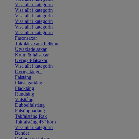
Visa allt i kategorin
Visa allt i kategorin
Visa allt i kategorin
Visa allt i kategorin
Visa allt i kategorin
Visa allt i kategorin
Fasonsaxar
Takplåtsaxar - Pelikan
Utväxlade saxar
Krum & hålsaxar
Övriga Plåtsaxar
Visa allt i kategorin
Övriga tänger
Falstång
Plåtslagartång
Flacktång
Rundtång
Vulsttång
Dubbelfalstång
Falsöppnartång
Takfalstång Rak
Takfalstång 45° hörn
Visa allt i kategorin
Bender
Dubbelfalsslutare