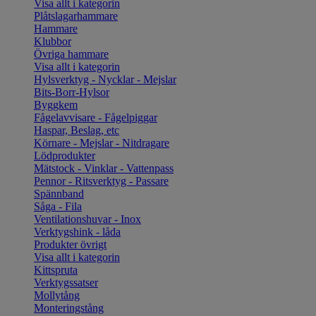
Visa allt i kategorin
Plåtslagarhammare
Hammare
Klubbor
Övriga hammare
Visa allt i kategorin
Hylsverktyg - Nycklar - Mejslar
Bits-Borr-Hylsor
Byggkem
Fågelavvisare - Fågelpiggar
Haspar, Beslag, etc
Körnare - Mejslar - Nitdragare
Lödprodukter
Mätstock - Vinklar - Vattenpass
Pennor - Ritsverktyg - Passare
Spännband
Såga - Fila
Ventilationshuvar - Inox
Verktygshink - låda
Produkter övrigt
Visa allt i kategorin
Kittspruta
Verktygssatser
Mollytång
Monteringstång