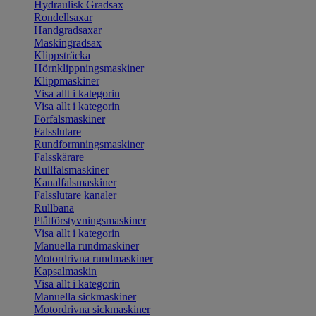
Hydraulisk Gradsax
Rondellsaxar
Handgradsaxar
Maskingradsax
Klippsträcka
Hörnklippningsmaskiner
Klippmaskiner
Visa allt i kategorin
Visa allt i kategorin
Förfalsmaskiner
Falsslutare
Rundformningsmaskiner
Falsskärare
Rullfalsmaskiner
Kanalfalsmaskiner
Falsslutare kanaler
Rullbana
Plåtförstyvningsmaskiner
Visa allt i kategorin
Manuella rundmaskiner
Motordrivna rundmaskiner
Kapsalmaskin
Visa allt i kategorin
Manuella sickmaskiner
Motordrivna sickmaskiner