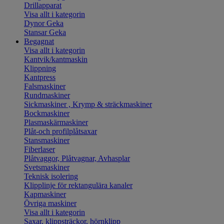
Drillapparat
Visa allt i kategorin
Dynor Geka
Stansar Geka
Begagnat
Visa allt i kategorin
Kantvik/kantmaskin
Klippning
Kantpress
Falsmaskiner
Rundmaskiner
Sickmaskiner , Krymp & sträckmaskiner
Bockmaskiner
Plasmaskärmaskiner
Plåt-och profilplåtsaxar
Stansmaskiner
Fiberlaser
Plåtvaggor, Plåtvagnar, Avhasplar
Svetsmaskiner
Teknisk isolering
Klipplinje för rektangulära kanaler
Kapmaskiner
Övriga maskiner
Visa allt i kategorin
Saxar, klippsträckor, hörnklipp