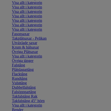
Visa allt i kategorin
Visa allt i kategorin
Visa allt i kategorin
Visa allt i kategorin
Visa allt i kategorin
Visa allt i kategorin
Visa allt i kategorin
Fasonsaxar
Takplåtsaxar - Pelikan
Utväxlade saxar
Krum & hålsaxar
Övriga Plåtsaxar
Visa allt i kategorin
Övriga tänger
Falstång
Plåtslagartång
Flacktång
Rundtång
Vulsttång
Dubbelfalstång
Falsöppnartång
Takfalstång Rak
Takfalstång 45° hörn
Visa allt i kategorin
Bender