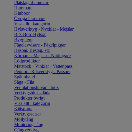
Plåtslagarhammare
Hammare
Klubbor
Övriga hammare
Visa allt i kategorin
Hylsverktyg - Nycklar - Mejslar
Bits-Borr-Hylsor
Byggkem
Fågelavvisare - Fågelpiggar
Haspar, Beslag, etc
Körnare - Mejslar - Nitdragare
Lödprodukter
Mätstock - Vinklar - Vattenpass
Pennor - Ritsverktyg - Passare
Spännband
Såga - Fila
Ventilationshuvar - Inox
Verktygshink - låda
Produkter övrigt
Visa allt i kategorin
Kittspruta
Verktygssatser
Mollytång
Monteringstång
Gängverktyg