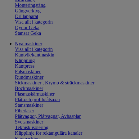
Monteringstång
Gängverktyg
Drillapparat
Visa allt i kategorin
Dynor Geka
Stansar Geka
Nya maskiner
Visa allt i kategorin
Kantvik/kantmaskin
Klippning
Kantpress
Falsmaskiner
Rundmaskiner
Sickmaskiner , Krymp & sträckmaskiner
Bockmaskiner
Plasmaskärmaskiner
Plåt-och profilplåtsaxar
Stansmaskiner
Fiberlaser
Plåtvaggor, Plåtvagnar, Avhasplar
Svetsmaskiner
Teknisk isolering
Klipplinje för rektangulära kanaler
Kapmaskiner