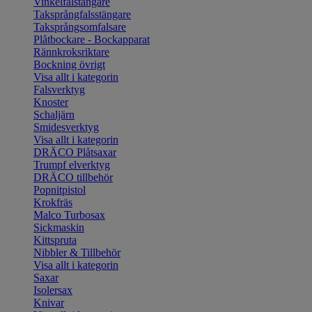
Vinkelfalstängare
Taksprångfalsstängare
Taksprångsomfalsare
Plåtbockare - Bockapparat
Rännkroksriktare
Bockning övrigt
Visa allt i kategorin
Falsverktyg
Knoster
Schaljärn
Smidesverktyg
Visa allt i kategorin
DRÄCO Plåtsaxar
Trumpf elverktyg
DRÄCO tillbehör
Popnitpistol
Krokfräs
Malco Turbosax
Sickmaskin
Kittspruta
Nibbler & Tillbehör
Visa allt i kategorin
Saxar
Isolersax
Knivar