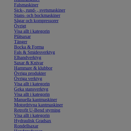
Falsmaskiner
Sick-, rund- , svetsmaskiner
Stans- och bockmaskiner
Sågar och kompressorer
Övrigt
Visa allt i kategorin
Plåtsaxar
Tänger
Bocka & Forma
Fals & Smidesverktyg
Elhandverktyg
Saxar & Knivar
Hammare & klubbor
Övriga produkter
Övriga verktyg
Visa allt i kategorin
Geka stansverktyg
Visa allt i kategorin
Manuella kantmaskiner
Motordrivna kantmaskiner
Retrofit U-Bend styrning
Visa allt i kategorin
Hydraulisk Gradsax
Rondellsaxar