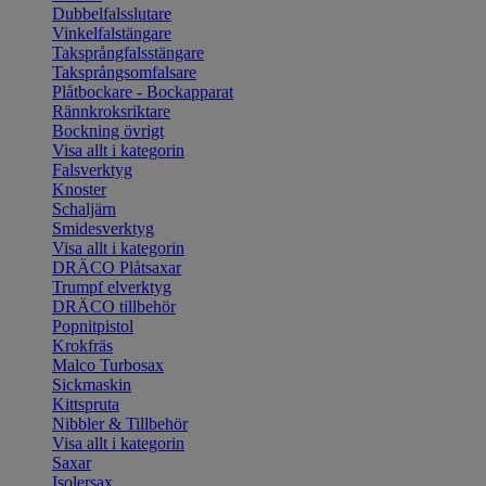
Dubbelfalsslutare
Vinkelfalstängare
Taksprångfalsstängare
Taksprångsomfalsare
Plåtbockare - Bockapparat
Rännkroksriktare
Bockning övrigt
Visa allt i kategorin
Falsverktyg
Knoster
Schaljärn
Smidesverktyg
Visa allt i kategorin
DRÄCO Plåtsaxar
Trumpf elverktyg
DRÄCO tillbehör
Popnitpistol
Krokfräs
Malco Turbosax
Sickmaskin
Kittspruta
Nibbler & Tillbehör
Visa allt i kategorin
Saxar
Isolersax