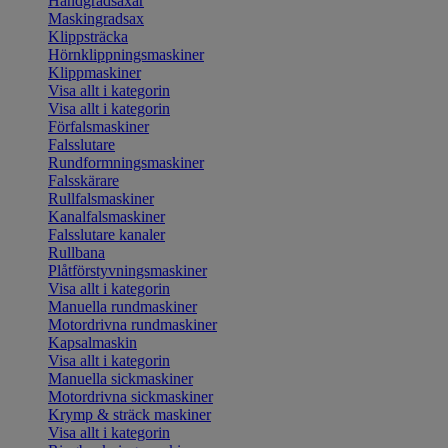
Handgradsaxar
Maskingradsax
Klippsträcka
Hörnklippningsmaskiner
Klippmaskiner
Visa allt i kategorin
Visa allt i kategorin
Förfalsmaskiner
Falsslutare
Rundformningsmaskiner
Falsskärare
Rullfalsmaskiner
Kanalfalsmaskiner
Falsslutare kanaler
Rullbana
Plåtförstyvningsmaskiner
Visa allt i kategorin
Manuella rundmaskiner
Motordrivna rundmaskiner
Kapsalmaskin
Visa allt i kategorin
Manuella sickmaskiner
Motordrivna sickmaskiner
Krymp & sträck maskiner
Visa allt i kategorin