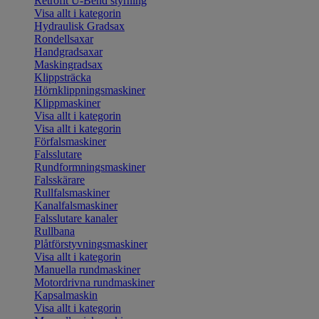
Retrofit U-Bend styrning
Visa allt i kategorin
Hydraulisk Gradsax
Rondellsaxar
Handgradsaxar
Maskingradsax
Klippsträcka
Hörnklippningsmaskiner
Klippmaskiner
Visa allt i kategorin
Visa allt i kategorin
Förfalsmaskiner
Falsslutare
Rundformningsmaskiner
Falsskärare
Rullfalsmaskiner
Kanalfalsmaskiner
Falsslutare kanaler
Rullbana
Plåtförstyvningsmaskiner
Visa allt i kategorin
Manuella rundmaskiner
Motordrivna rundmaskiner
Kapsalmaskin
Visa allt i kategorin