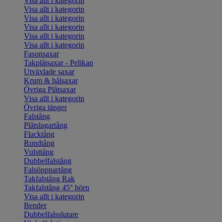
Visa allt i kategorin
Visa allt i kategorin
Visa allt i kategorin
Visa allt i kategorin
Visa allt i kategorin
Visa allt i kategorin
Fasonsaxar
Takplåtsaxar - Pelikan
Utväxlade saxar
Krum & hålsaxar
Övriga Plåtsaxar
Visa allt i kategorin
Övriga tänger
Falstång
Plåtslagartång
Flacktång
Rundtång
Vulsttång
Dubbelfalstång
Falsöppnartång
Takfalstång Rak
Takfalstång 45° hörn
Visa allt i kategorin
Bender
Dubbelfalsslutare