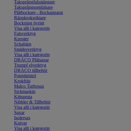
Taksprångfalsstängare
Taksprångsomfalsare
Plåtbockare - Bockapparat
Rännkroksriktare
Bockning övrigt
Visa allt i kategorin
Falsverktyg
Knoster
Schaljärn
Smidesverktyg
Visa allt i kategorin
DRÄCO Plåtsaxar
Trumpf elverktyg
DRÄCO tillbehör
Popnitpistol
Krokfräs
Malco Turbosax
Sickmaskin
Kittspruta
Nibbler & Tillbehör
Visa allt i kategorin
Saxar
Isolersax
Knivar
Visa allt i kategorin