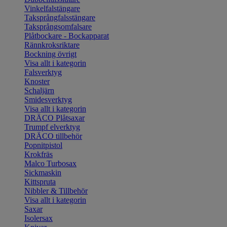
Vinkelfalstängare
Taksprångfalsstängare
Taksprångsomfalsare
Plåtbockare - Bockapparat
Rännkroksriktare
Bockning övrigt
Visa allt i kategorin
Falsverktyg
Knoster
Schaljärn
Smidesverktyg
Visa allt i kategorin
DRÄCO Plåtsaxar
Trumpf elverktyg
DRÄCO tillbehör
Popnitpistol
Krokfräs
Malco Turbosax
Sickmaskin
Kittspruta
Nibbler & Tillbehör
Visa allt i kategorin
Saxar
Isolersax