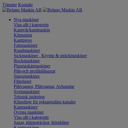
Tjänster
Kontakt
Nya maskiner
Visa allt i kategorin
Kantvik/kantmaskin
Klippning
Kantpress
Falsmaskiner
Rundmaskiner
Sickmaskiner , Krymp & sträckmaskiner
Bockmaskiner
Plasmaskärmaskiner
Plåt-och profilplåtsaxar
Stansmaskiner
Fiberlaser
Plåtvaggor, Plåtvagnar, Avhasplar
Svetsmaskiner
Teknisk isolering
Klipplinje för rektangulära kanaler
Kapmaskiner
Övriga maskiner
Visa allt i kategorin
Saxar, klippsträckor, hörnklipp
Kantmaskiner