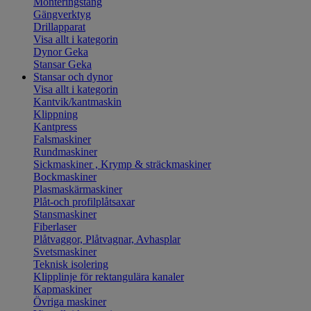
Monteringstång
Gängverktyg
Drillapparat
Visa allt i kategorin
Dynor Geka
Stansar Geka
Stansar och dynor
Visa allt i kategorin
Kantvik/kantmaskin
Klippning
Kantpress
Falsmaskiner
Rundmaskiner
Sickmaskiner , Krymp & sträckmaskiner
Bockmaskiner
Plasmaskärmaskiner
Plåt-och profilplåtsaxar
Stansmaskiner
Fiberlaser
Plåtvaggor, Plåtvagnar, Avhasplar
Svetsmaskiner
Teknisk isolering
Klipplinje för rektangulära kanaler
Kapmaskiner
Övriga maskiner