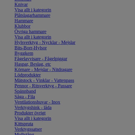
Knivar
Visa allt i kategorin
Plåtslagarhammare
Hammare
Klubbor
Övriga hammare
Visa allt i kategorin
Hylsverktyg - Nycklar - Mejslar
Bits-Borr-Hylsor
Byggkem
Fågelavvisare - Fågelpiggar
Haspar, Beslag, etc
Körnare - Mejslar - Nitdragare
Lödprodukter
Mätstock - Vinklar - Vattenpass
Pennor - Ritsverktyg - Passare
Spännband
Såga - Fila
Ventilationshuvar - Inox
Verktygshink - låda
Produkter övrigt
Visa allt i kategorin
Kittspruta
Verktygssatser
Mollytång