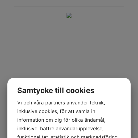
produktion. Utforska vårt utbud och hitta den
perfekta nibblern för ditt projekt.
Samtycke till cookies
Nibbler Trumpf TruTool N1000
Vi och våra partners använder teknik,
Nibbler TruTool N 1000 är en nibbler för plåtar upp till 10
inklusive cookies, för att samla in
mm tjocka, är framtagen för demontering av tankar och
information om dig för olika ändamål,
behållare.
inklusive: bättre användarupplevelse,
funktionalitet, statistik och marknadsföring.