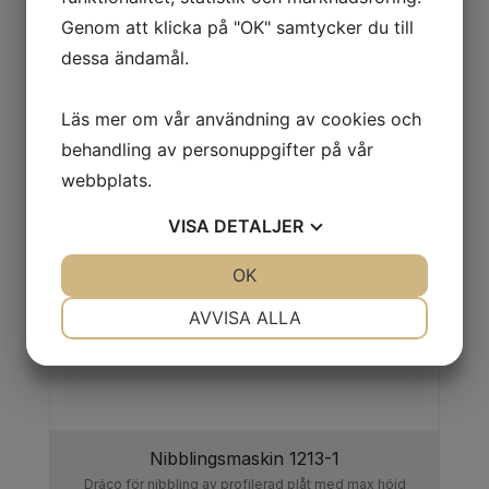
Genom att klicka på "OK" samtycker du till
59 500,00
kr
Köp
dessa ändamål.
Läs mer om vår användning av cookies och
behandling av personuppgifter på vår
webbplats.
VISA
DETALJER
JA
NEJ
OK
JA
NEJ
NÖDVÄNDIG
INSTÄLLNINGAR
AVVISA ALLA
JA
NEJ
JA
NEJ
MARKNADSFÖRING
STATISTIK
Nibblingsmaskin 1213-1
Dräco för nibbling av profilerad plåt med max höjd