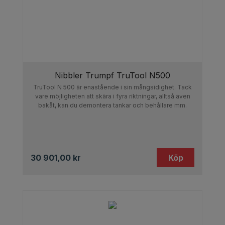
materialet. Detta är avgörande i branscher där
kvalitén på snittet har stor betydelse.
Varför ska man välja en
nibbler?
Nibbler Trumpf TruTool N500
TruTool N 500 är enastående i sin mångsidighet. Tack
vare möjligheten att skära i fyra riktningar, alltså även
Det finns flera anledningar att välja en nibbler.
bakåt, kan du demontera tankar och behållare mm.
Precision:
Nibblern gör det möjligt att skapa
exakta och rena snitt, vilket gör den överlägsen
andra skärverktyg som kan lämna ojämna kanter
30 901,00
kr
Köp
eller deformera materialet.
Hållbarhet:
Våra nibbler är designade för att klara
av de höga krav som tjock plåt ställer. De är
robusta och tillförlitliga, vilket gör dem perfekta för