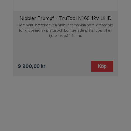
Nibbler Trumpf - TruTool N160 12V LiHD
Kompakt, batteridriven nibblingsmaskin som lämpar sig
för klippning av platta och korrigerade plåtar upp till en
tjocklek på 1,6 mm.
9 900,00
kr
Köp