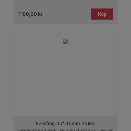
1 100,00
kr
Köp
Falstång 45° 40mm Stubai
Enkelledad med plastöverdragna skänklar samt en liten