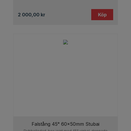
2 000,00
kr
Köp
Falstång 45° 60x50mm Stubai
Dubbelledad, box joint med 45° vinkel, doppade