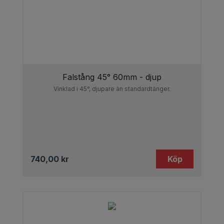
Falstång 45° 60mm - djup
Vinklad i 45°, djupare än standardtänger.
740,00
kr
Köp