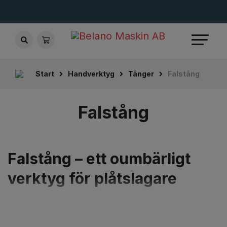
Start
Handverktyg
Tänger
Falstång
Falstång
Falstång – ett oumbärligt
verktyg för plåtslagare
Falstång är ett plåtslagarverktyg som används vid
tillverkning och montering av olika