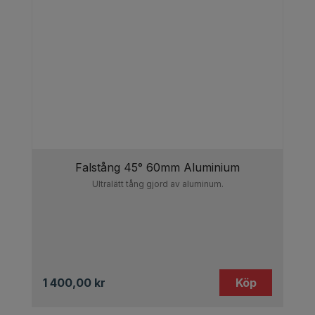
För plåtslagare är falstång ett oumbärligt verktyg.
Det möjliggör precisa bockningar och formar
plåten så att fogarna blir täta och hållbara. Att
investera i en högkvalitativ falstång kan göra
skillnaden mellan ett bra och ett utmärkt
plåtarbete.
Hitta rätt falstång för dina behov och säkerställ att
du har de rätta verktygen för att utföra
Falstång 45° 60mm Aluminium
professionella plåtarbeten.
Ultralätt tång gjord av aluminum.
1 400,00
kr
Köp