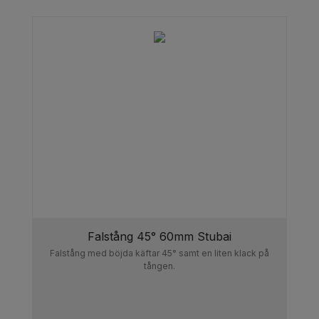
Falstång 45° 60mm Stubai
Falstång med böjda käftar 45° samt en liten klack på
tången.