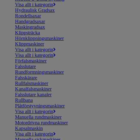
Visa allt i kategorin
Hydraulisk Gradsax
Rondellsaxar
Handgradsaxar
Maskingradsax
Klippsträcka
Hörnklippningsmaskiner
Klippmaskiner
Visa allt i kategorin
Visa allt i kategorin
Förfalsmaskiner
Falsslutare
Rundformningsmaskiner
Falsskärare
Rullfalsmaskiner
Kanalfalsmaskiner
Falsslutare kanaler
Rullbana
Plåtförstyvningsmaskiner
Visa allt i kategorin
Manuella rundmaskiner
Motordrivna rundmaskiner
Kapsalmaskin
Visa allt i kategorin
Manuella sickmaskiner