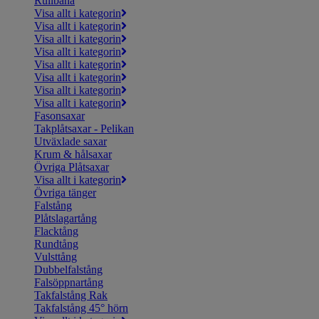
Rullbana
Visa allt i kategorin
Visa allt i kategorin
Visa allt i kategorin
Visa allt i kategorin
Visa allt i kategorin
Visa allt i kategorin
Visa allt i kategorin
Visa allt i kategorin
Fasonsaxar
Takplåtsaxar - Pelikan
Utväxlade saxar
Krum & hålsaxar
Övriga Plåtsaxar
Visa allt i kategorin
Övriga tänger
Falstång
Plåtslagartång
Flacktång
Rundtång
Vulsttång
Dubbelfalstång
Falsöppnartång
Takfalstång Rak
Takfalstång 45° hörn