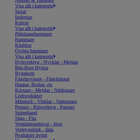
Nibbler & Tillbehör
Visa allt i kategorin
Saxar
Isolersax
Knivar
Visa allt i kategorin
Plåtslagarhammare
Hammare
Klubbor
Övriga hammare
Visa allt i kategorin
Hylsverktyg - Nycklar - Mejslar
Bits-Borr-Hylsor
Byggkem
Fågelavvisare - Fågelpiggar
Haspar, Beslag, etc
Körnare - Mejslar - Nitdragare
Lödprodukter
Mätstock - Vinklar - Vattenpass
Pennor - Ritsverktyg - Passare
Spännband
Såga - Fila
Ventilationshuvar - Inox
Verktygshink - låda
Produkter övrigt