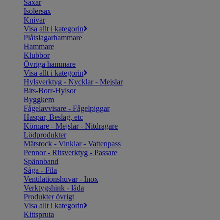
Saxar
Isolersax
Knivar
Visa allt i kategorin
Plåtslagarhammare
Hammare
Klubbor
Övriga hammare
Visa allt i kategorin
Hylsverktyg - Nycklar - Mejslar
Bits-Borr-Hylsor
Byggkem
Fågelavvisare - Fågelpiggar
Haspar, Beslag, etc
Körnare - Mejslar - Nitdragare
Lödprodukter
Mätstock - Vinklar - Vattenpass
Pennor - Ritsverktyg - Passare
Spännband
Såga - Fila
Ventilationshuvar - Inox
Verktygshink - låda
Produkter övrigt
Visa allt i kategorin
Kittspruta