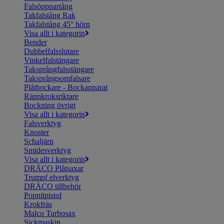
Falsöppnartång
Takfalstång Rak
Takfalstång 45° hörn
Visa allt i kategorin
Bender
Dubbelfalsslutare
Vinkelfalstängare
Taksprångfalsstängare
Taksprångsomfalsare
Plåtbockare - Bockapparat
Rännkroksriktare
Bockning övrigt
Visa allt i kategorin
Falsverktyg
Knoster
Schaljärn
Smidesverktyg
Visa allt i kategorin
DRÄCO Plåtsaxar
Trumpf elverktyg
DRÄCO tillbehör
Popnitpistol
Krokfräs
Malco Turbosax
Sickmaskin