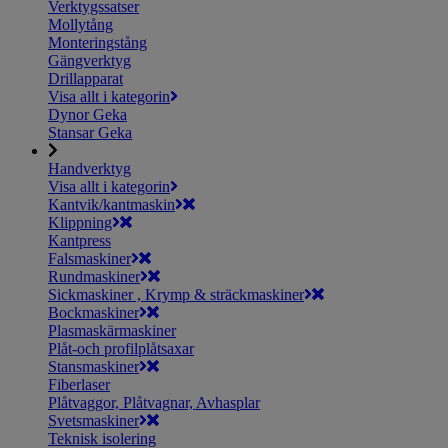
Verktygssatser
Mollytång
Monteringstång
Gängverktyg
Drillapparat
Visa allt i kategorin
Dynor Geka
Stansar Geka
Handverktyg
Visa allt i kategorin
Kantvik/kantmaskin
Klippning
Kantpress
Falsmaskiner
Rundmaskiner
Sickmaskiner , Krymp & sträckmaskiner
Bockmaskiner
Plasmaskärmaskiner
Plåt-och profilplåtsaxar
Stansmaskiner
Fiberlaser
Plåtvaggor, Plåtvagnar, Avhasplar
Svetsmaskiner
Teknisk isolering