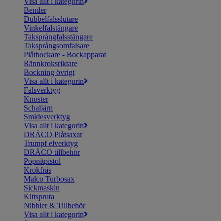
Visa allt i kategorin
Bender
Dubbelfalsslutare
Vinkelfalstängare
Taksprångfalsstängare
Taksprångsomfalsare
Plåtbockare - Bockapparat
Rännkroksriktare
Bockning övrigt
Visa allt i kategorin
Falsverktyg
Knoster
Schaljärn
Smidesverktyg
Visa allt i kategorin
DRÄCO Plåtsaxar
Trumpf elverktyg
DRÄCO tillbehör
Popnitpistol
Krokfräs
Malco Turbosax
Sickmaskin
Kittspruta
Nibbler & Tillbehör
Visa allt i kategorin