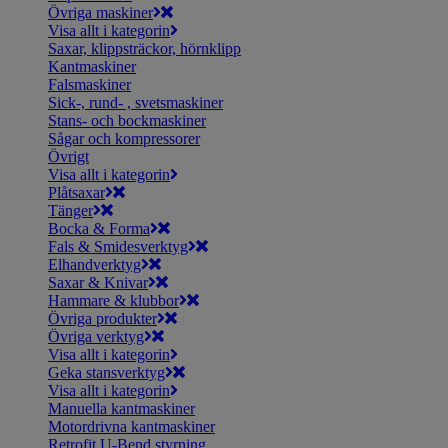
Övriga maskiner
Visa allt i kategorin
Saxar, klippsträckor, hörnklipp
Kantmaskiner
Falsmaskiner
Sick-, rund- , svetsmaskiner
Stans- och bockmaskiner
Sågar och kompressorer
Övrigt
Visa allt i kategorin
Plåtsaxar
Tänger
Bocka & Forma
Fals & Smidesverktyg
Elhandverktyg
Saxar & Knivar
Hammare & klubbor
Övriga produkter
Övriga verktyg
Visa allt i kategorin
Geka stansverktyg
Visa allt i kategorin
Manuella kantmaskiner
Motordrivna kantmaskiner
Retrofit U-Bend styrning