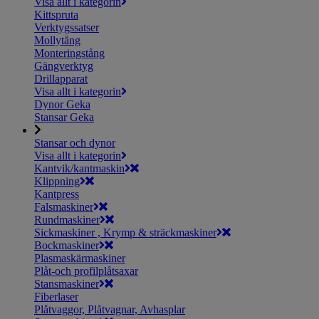
Visa allt i kategorin
Kittspruta
Verktygssatser
Mollytång
Monteringstång
Gängverktyg
Drillapparat
Visa allt i kategorin
Dynor Geka
Stansar Geka
Stansar och dynor
Visa allt i kategorin
Kantvik/kantmaskin
Klippning
Kantpress
Falsmaskiner
Rundmaskiner
Sickmaskiner , Krymp & sträckmaskiner
Bockmaskiner
Plasmaskärmaskiner
Plåt-och profilplåtsaxar
Stansmaskiner
Fiberlaser
Plåtvaggor, Plåtvagnar, Avhasplar