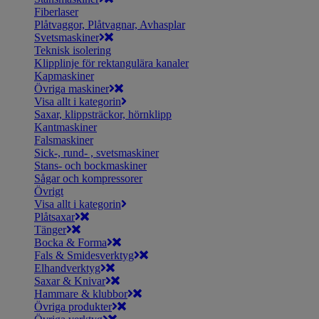
Fiberlaser
Plåtvaggor, Plåtvagnar, Avhasplar
Svetsmaskiner
Teknisk isolering
Klipplinje för rektangulära kanaler
Kapmaskiner
Övriga maskiner
Visa allt i kategorin
Saxar, klippsträckor, hörnklipp
Kantmaskiner
Falsmaskiner
Sick-, rund- , svetsmaskiner
Stans- och bockmaskiner
Sågar och kompressorer
Övrigt
Visa allt i kategorin
Plåtsaxar
Tänger
Bocka & Forma
Fals & Smidesverktyg
Elhandverktyg
Saxar & Knivar
Hammare & klubbor
Övriga produkter