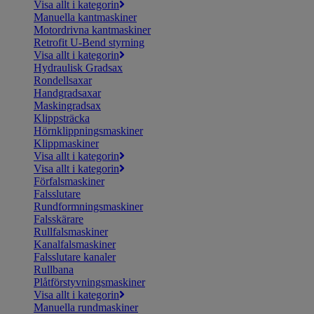
Visa allt i kategorin
Manuella kantmaskiner
Motordrivna kantmaskiner
Retrofit U-Bend styrning
Visa allt i kategorin
Hydraulisk Gradsax
Rondellsaxar
Handgradsaxar
Maskingradsax
Klippsträcka
Hörnklippningsmaskiner
Klippmaskiner
Visa allt i kategorin
Visa allt i kategorin
Förfalsmaskiner
Falsslutare
Rundformningsmaskiner
Falsskärare
Rullfalsmaskiner
Kanalfalsmaskiner
Falsslutare kanaler
Rullbana
Plåtförstyvningsmaskiner
Visa allt i kategorin
Manuella rundmaskiner