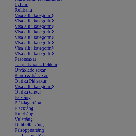
Lyftare
Rullbana
Visa allt i kategorin
Visa allt i kategorin
Visa allt i kategorin
Visa allt i kategorin
Visa allt i kategorin
Visa allt i kategorin
Visa allt i kategorin
Visa allt i kategorin
Fasonsaxar
Takplåtsaxar - Pelikan
Utväxlade saxar
Krum & hålsaxar
Övriga Plåtsaxar
Visa allt i kategorin
Övriga tänger
Falstång
Plåtslagartång
Flacktång
Rundtång
Vulsttång
Dubbelfalstång
Falsöppnartång
Takfalstång Rak