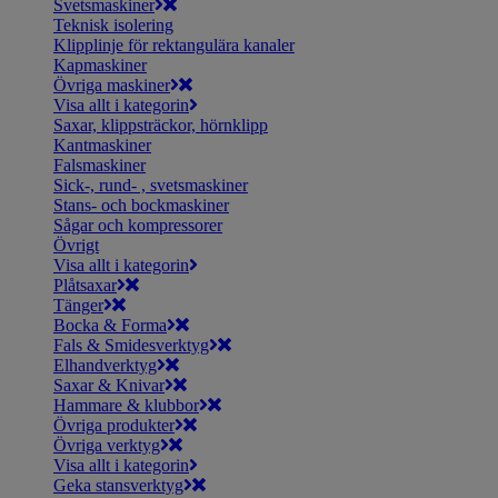
Svetsmaskiner
Teknisk isolering
Klipplinje för rektangulära kanaler
Kapmaskiner
Övriga maskiner
Visa allt i kategorin
Saxar, klippsträckor, hörnklipp
Kantmaskiner
Falsmaskiner
Sick-, rund- , svetsmaskiner
Stans- och bockmaskiner
Sågar och kompressorer
Övrigt
Visa allt i kategorin
Plåtsaxar
Tänger
Bocka & Forma
Fals & Smidesverktyg
Elhandverktyg
Saxar & Knivar
Hammare & klubbor
Övriga produkter
Övriga verktyg
Visa allt i kategorin
Geka stansverktyg