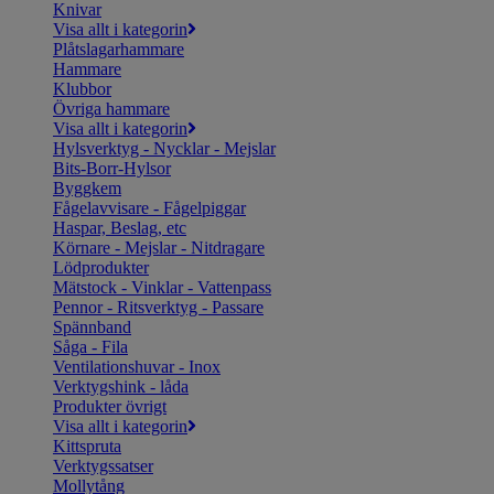
Knivar
Visa allt i kategorin
Plåtslagarhammare
Hammare
Klubbor
Övriga hammare
Visa allt i kategorin
Hylsverktyg - Nycklar - Mejslar
Bits-Borr-Hylsor
Byggkem
Fågelavvisare - Fågelpiggar
Haspar, Beslag, etc
Körnare - Mejslar - Nitdragare
Lödprodukter
Mätstock - Vinklar - Vattenpass
Pennor - Ritsverktyg - Passare
Spännband
Såga - Fila
Ventilationshuvar - Inox
Verktygshink - låda
Produkter övrigt
Visa allt i kategorin
Kittspruta
Verktygssatser
Mollytång