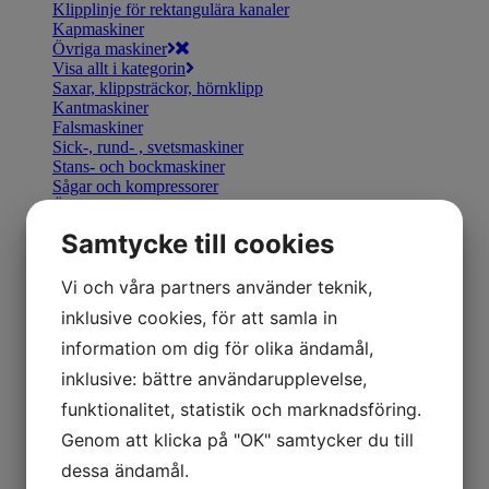
Klipplinje för rektangulära kanaler
Kapmaskiner
Övriga maskiner
Visa allt i kategorin
Saxar, klippsträckor, hörnklipp
Kantmaskiner
Falsmaskiner
Sick-, rund- , svetsmaskiner
Stans- och bockmaskiner
Sågar och kompressorer
Övrigt
Visa allt i kategorin
Samtycke till cookies
Plåtsaxar
Tänger
Bocka & Forma
Vi och våra partners använder teknik,
Fals & Smidesverktyg
inklusive cookies, för att samla in
Elhandverktyg
Saxar & Knivar
information om dig för olika ändamål,
Hammare & klubbor
inklusive: bättre användarupplevelse,
Övriga produkter
Övriga verktyg
funktionalitet, statistik och marknadsföring.
Visa allt i kategorin
Genom att klicka på "OK" samtycker du till
Geka stansverktyg
Visa allt i kategorin
dessa ändamål.
Manuella kantmaskiner