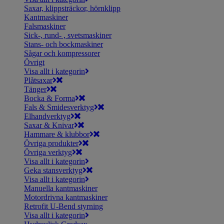
Saxar, klippsträckor, hörnklipp
Kantmaskiner
Falsmaskiner
Sick-, rund- , svetsmaskiner
Stans- och bockmaskiner
Sågar och kompressorer
Övrigt
Visa allt i kategorin
Plåtsaxar
Tänger
Bocka & Forma
Fals & Smidesverktyg
Elhandverktyg
Saxar & Knivar
Hammare & klubbor
Övriga produkter
Övriga verktyg
Visa allt i kategorin
Geka stansverktyg
Visa allt i kategorin
Manuella kantmaskiner
Motordrivna kantmaskiner
Retrofit U-Bend styrning
Visa allt i kategorin