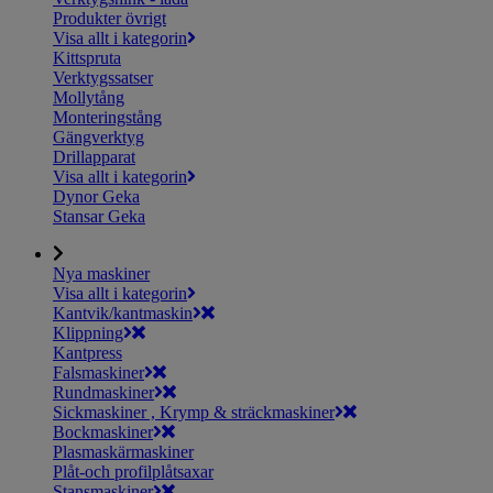
Produkter övrigt
Visa allt i kategorin
Kittspruta
Verktygssatser
Mollytång
Monteringstång
Gängverktyg
Drillapparat
Visa allt i kategorin
Dynor Geka
Stansar Geka
Nya maskiner
Visa allt i kategorin
Kantvik/kantmaskin
Klippning
Kantpress
Falsmaskiner
Rundmaskiner
Sickmaskiner , Krymp & sträckmaskiner
Bockmaskiner
Plasmaskärmaskiner
Plåt-och profilplåtsaxar
Stansmaskiner