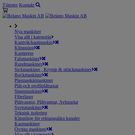
Tjänster
Kontakt
Nya maskiner
Visa allt i kategorin
Kantvik/kantmaskin
Klippning
Kantpress
Falsmaskiner
Rundmaskiner
Sickmaskiner , Krymp & sträckmaskiner
Bockmaskiner
Plasmaskärmaskiner
Plåt-och profilplåtsaxar
Stansmaskiner
Fiberlaser
Plåtvaggor, Plåtvagnar, Avhasplar
Svetsmaskiner
Teknisk isolering
Klipplinje för rektangulära kanaler
Kapmaskiner
Övriga maskiner
Visa allt i kategorin