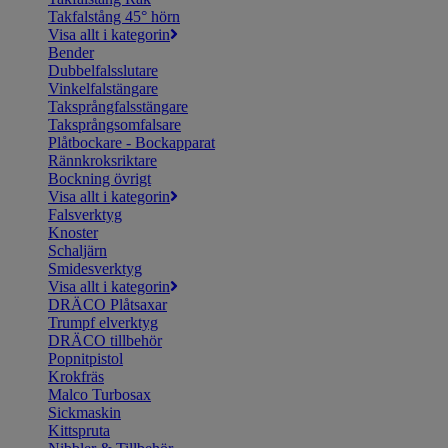
Takfalstång 45° hörn
Visa allt i kategorin
Bender
Dubbelfalsslutare
Vinkelfalstängare
Taksprångfalsstängare
Taksprångsomfalsare
Plåtbockare - Bockapparat
Rännkroksriktare
Bockning övrigt
Visa allt i kategorin
Falsverktyg
Knoster
Schaljärn
Smidesverktyg
Visa allt i kategorin
DRÄCO Plåtsaxar
Trumpf elverktyg
DRÄCO tillbehör
Popnitpistol
Krokfräs
Malco Turbosax
Sickmaskin
Kittspruta