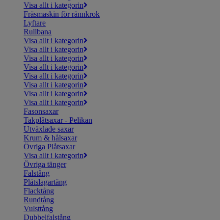
Visa allt i kategorin
Fräsmaskin för rännkrok
Lyftare
Rullbana
Visa allt i kategorin
Visa allt i kategorin
Visa allt i kategorin
Visa allt i kategorin
Visa allt i kategorin
Visa allt i kategorin
Visa allt i kategorin
Visa allt i kategorin
Fasonsaxar
Takplåtsaxar - Pelikan
Utväxlade saxar
Krum & hålsaxar
Övriga Plåtsaxar
Visa allt i kategorin
Övriga tänger
Falstång
Plåtslagartång
Flacktång
Rundtång
Vulsttång
Dubbelfalstång