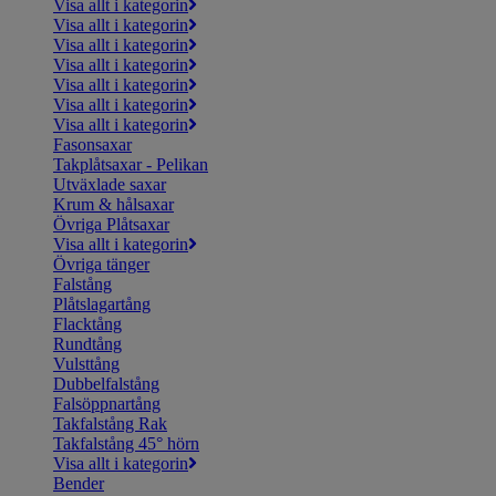
Visa allt i kategorin
Visa allt i kategorin
Visa allt i kategorin
Visa allt i kategorin
Visa allt i kategorin
Visa allt i kategorin
Visa allt i kategorin
Fasonsaxar
Takplåtsaxar - Pelikan
Utväxlade saxar
Krum & hålsaxar
Övriga Plåtsaxar
Visa allt i kategorin
Övriga tänger
Falstång
Plåtslagartång
Flacktång
Rundtång
Vulsttång
Dubbelfalstång
Falsöppnartång
Takfalstång Rak
Takfalstång 45° hörn
Visa allt i kategorin
Bender