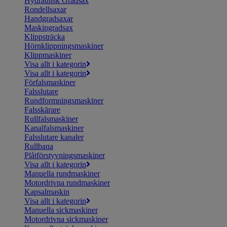
Hydraulisk Gradsax
Rondellsaxar
Handgradsaxar
Maskingradsax
Klippsträcka
Hörnklippningsmaskiner
Klippmaskiner
Visa allt i kategorin
Visa allt i kategorin
Förfalsmaskiner
Falsslutare
Rundformningsmaskiner
Falsskärare
Rullfalsmaskiner
Kanalfalsmaskiner
Falsslutare kanaler
Rullbana
Plåtförstyvningsmaskiner
Visa allt i kategorin
Manuella rundmaskiner
Motordrivna rundmaskiner
Kapsalmaskin
Visa allt i kategorin
Manuella sickmaskiner
Motordrivna sickmaskiner