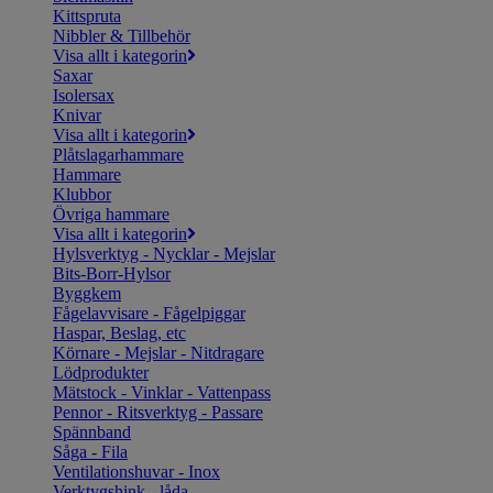
Kittspruta
Nibbler & Tillbehör
Visa allt i kategorin
Saxar
Isolersax
Knivar
Visa allt i kategorin
Plåtslagarhammare
Hammare
Klubbor
Övriga hammare
Visa allt i kategorin
Hylsverktyg - Nycklar - Mejslar
Bits-Borr-Hylsor
Byggkem
Fågelavvisare - Fågelpiggar
Haspar, Beslag, etc
Körnare - Mejslar - Nitdragare
Lödprodukter
Mätstock - Vinklar - Vattenpass
Pennor - Ritsverktyg - Passare
Spännband
Såga - Fila
Ventilationshuvar - Inox
Verktygshink - låda