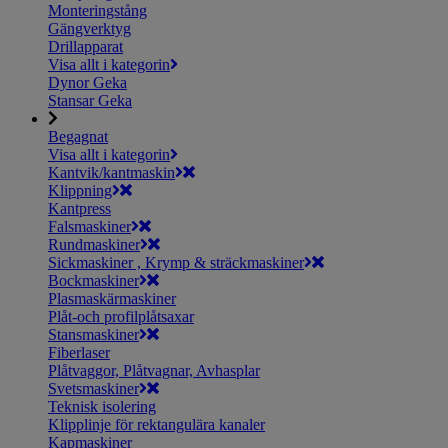
Monteringstång
Gängverktyg
Drillapparat
Visa allt i kategorin
Dynor Geka
Stansar Geka
Begagnat
Visa allt i kategorin
Kantvik/kantmaskin
Klippning
Kantpress
Falsmaskiner
Rundmaskiner
Sickmaskiner , Krymp & sträckmaskiner
Bockmaskiner
Plasmaskärmaskiner
Plåt-och profilplåtsaxar
Stansmaskiner
Fiberlaser
Plåtvaggor, Plåtvagnar, Avhasplar
Svetsmaskiner
Teknisk isolering
Klipplinje för rektangulära kanaler
Kapmaskiner