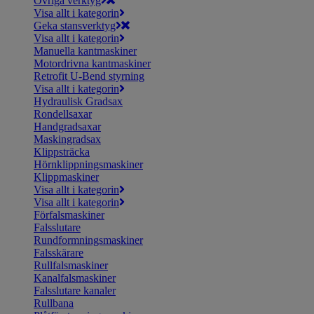
Övriga verktyg
Visa allt i kategorin
Geka stansverktyg
Visa allt i kategorin
Manuella kantmaskiner
Motordrivna kantmaskiner
Retrofit U-Bend styrning
Visa allt i kategorin
Hydraulisk Gradsax
Rondellsaxar
Handgradsaxar
Maskingradsax
Klippsträcka
Hörnklippningsmaskiner
Klippmaskiner
Visa allt i kategorin
Visa allt i kategorin
Förfalsmaskiner
Falsslutare
Rundformningsmaskiner
Falsskärare
Rullfalsmaskiner
Kanalfalsmaskiner
Falsslutare kanaler
Rullbana