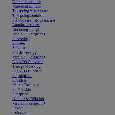
Dubbelfalsslutare
Vinkelfalstängare
Taksprångfalsstängare
Taksprångsomfalsare
Plåtbockare - Bockapparat
Rännkroksriktare
Bockning övrigt
Visa allt i kategorin
Falsverktyg
Knoster
Schaljärn
Smidesverktyg
Visa allt i kategorin
DRÄCO Plåtsaxar
Trumpf elverktyg
DRÄCO tillbehör
Popnitpistol
Krokfräs
Malco Turbosax
Sickmaskin
Kittspruta
Nibbler & Tillbehör
Visa allt i kategorin
Saxar
Isolersax