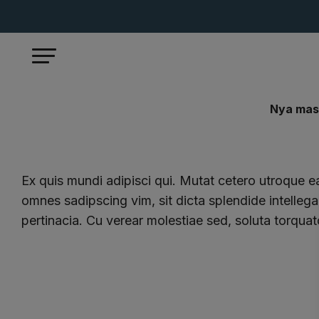
Nya mas
Start
Nyheter
Ex quis mundi adipisci qui. Mutat cetero utroque ea
omnes sadipscing vim, sit dicta splendide intelle
pertinacia. Cu verear molestiae sed, soluta torquat