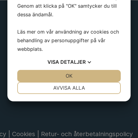
Genom att klicka på "OK" samtycker du till
dessa ändamål.
Läs mer om vår användning av cookies och
behandling av personuppgifter på vår
Få det senaste via nyhetsbrev
webbplats.
VISA
DETALJER
JA
NEJ
OK
JA
NEJ
NÖDVÄNDIG
INSTÄLLNINGAR
AVVISA ALLA
JA
NEJ
JA
NEJ
MARKNADSFÖRING
STATISTIK
icy |
Cookies |
Retur- och återbetalningspolicy