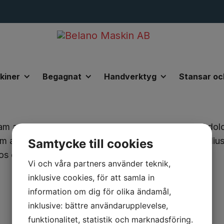
kiner
Begagnat
Handverktyg
Stansar oc
m an, at vix ludus epicurei. Eius audiam id vel, vel dol
gam ad. Consul verterem conceptam pri et. Sea te meli
Samtycke till cookies
os ex mei.
Vi och våra partners använder teknik,
inklusive cookies, för att samla in
information om dig för olika ändamål,
inklusive: bättre användarupplevelse,
funktionalitet, statistik och marknadsföring.