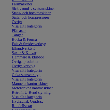
Falsmaskiner
Sick-, rund- , svetsmaskiner
Stans- och bockmaskiner
Sågar och kompressorer
Övrigt
Visa allt i kategorin
Plåtsaxar
Tänger
Bocka & Forma
Fals & Smidesverktyg
Elhandverktyg
Saxar & Knivar
Hammare & klubbor
Övriga produkter
Övriga verktyg
Visa allt i kategorin
Geka stansverktyg
Visa allt i kategorin
Manuella kantmaskiner
Motordrivna kantmaskiner
Retrofit U-Bend styrning
Visa allt i kategorin
Hydraulisk Gradsax
Rondellsaxar