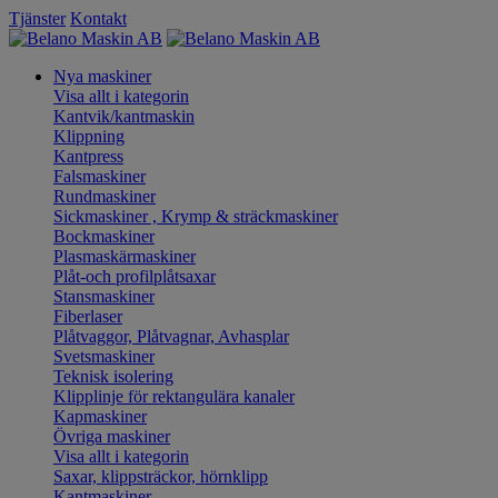
Tjänster
Kontakt
Nya maskiner
Visa allt i kategorin
Kantvik/kantmaskin
Klippning
Kantpress
Falsmaskiner
Rundmaskiner
Sickmaskiner , Krymp & sträckmaskiner
Bockmaskiner
Plasmaskärmaskiner
Plåt-och profilplåtsaxar
Stansmaskiner
Fiberlaser
Plåtvaggor, Plåtvagnar, Avhasplar
Svetsmaskiner
Teknisk isolering
Klipplinje för rektangulära kanaler
Kapmaskiner
Övriga maskiner
Visa allt i kategorin
Saxar, klippsträckor, hörnklipp
Kantmaskiner