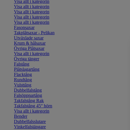
Visa allt i kategorin
Visa allt i kategorin
Visa allt i kategorin
Visa allt i kategorin
Visa allt i kategorin
Fasonsaxar
Takplåtsaxar - Pelikan
Utväxlade saxar
Krum & hålsaxar
Övriga Plåtsaxar
Visa allt i kategorin
Övriga tänger
Falstång
Plåtslagartång
Flacktång
Rundtång
Vulsttång
Dubbelfalstång
Falsöppnartång
Takfalstång Rak
Takfalstång 45° hörn
Visa allt i kategorin
Bender
Dubbelfalsslutare
Vinkelfalstängare