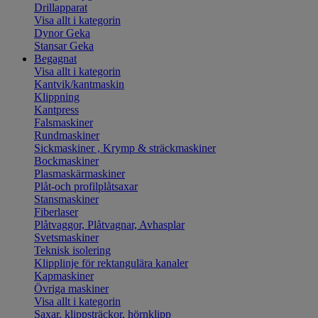
Drillapparat
Visa allt i kategorin
Dynor Geka
Stansar Geka
Begagnat
Visa allt i kategorin
Kantvik/kantmaskin
Klippning
Kantpress
Falsmaskiner
Rundmaskiner
Sickmaskiner , Krymp & sträckmaskiner
Bockmaskiner
Plasmaskärmaskiner
Plåt-och profilplåtsaxar
Stansmaskiner
Fiberlaser
Plåtvaggor, Plåtvagnar, Avhasplar
Svetsmaskiner
Teknisk isolering
Klipplinje för rektangulära kanaler
Kapmaskiner
Övriga maskiner
Visa allt i kategorin
Saxar, klippsträckor, hörnklipp