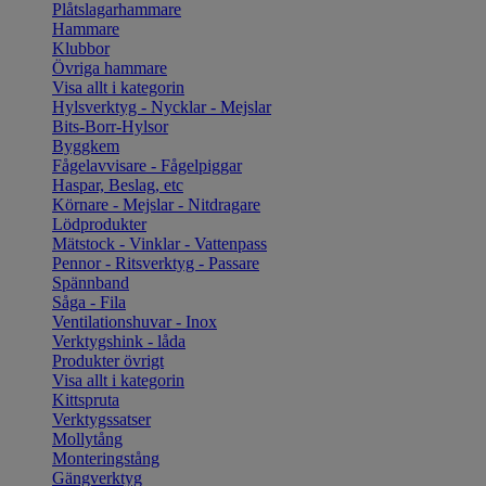
Plåtslagarhammare
Hammare
Klubbor
Övriga hammare
Visa allt i kategorin
Hylsverktyg - Nycklar - Mejslar
Bits-Borr-Hylsor
Byggkem
Fågelavvisare - Fågelpiggar
Haspar, Beslag, etc
Körnare - Mejslar - Nitdragare
Lödprodukter
Mätstock - Vinklar - Vattenpass
Pennor - Ritsverktyg - Passare
Spännband
Såga - Fila
Ventilationshuvar - Inox
Verktygshink - låda
Produkter övrigt
Visa allt i kategorin
Kittspruta
Verktygssatser
Mollytång
Monteringstång
Gängverktyg