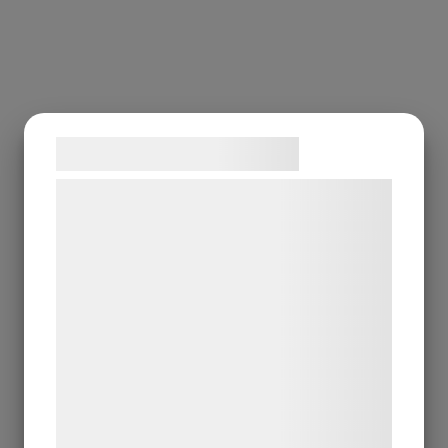
Samtykke til cookies
Vi og vores samarbejdspartnere bruger
teknologier, herunder cookies, til at
indsamle oplysninger om dig til forskellige
formål, herunder: Tilpasning af annoncering,
bedre brugeroplevelse, funktionalitet,
statistik og marketing. Disse oplysninger
kan blive delt med annoncerings- og
analysepartnere, som kan kombinere dem
med data, du tidligere har givet dem eller
de har indsamlet gennem din brug af deres