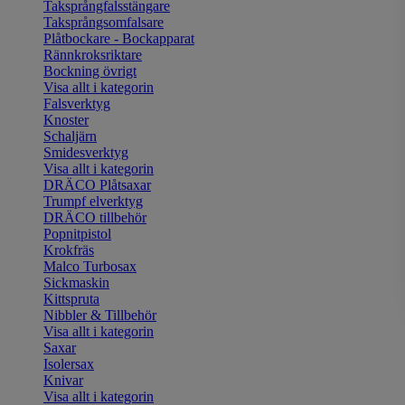
Taksprångfalsstängare
Taksprångsomfalsare
Plåtbockare - Bockapparat
Rännkroksriktare
Bockning övrigt
Visa allt i kategorin
Falsverktyg
Knoster
Schaljärn
Smidesverktyg
Visa allt i kategorin
DRÄCO Plåtsaxar
Trumpf elverktyg
DRÄCO tillbehör
Popnitpistol
Krokfräs
Malco Turbosax
Sickmaskin
Kittspruta
Nibbler & Tillbehör
Visa allt i kategorin
Saxar
Isolersax
Knivar
Visa allt i kategorin