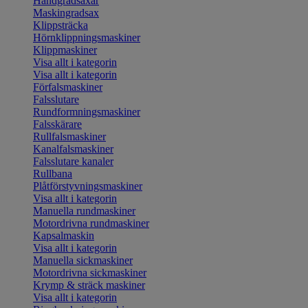
Handgradsaxar
Maskingradsax
Klippsträcka
Hörnklippningsmaskiner
Klippmaskiner
Visa allt i kategorin
Visa allt i kategorin
Förfalsmaskiner
Falsslutare
Rundformningsmaskiner
Falsskärare
Rullfalsmaskiner
Kanalfalsmaskiner
Falsslutare kanaler
Rullbana
Plåtförstyvningsmaskiner
Visa allt i kategorin
Manuella rundmaskiner
Motordrivna rundmaskiner
Kapsalmaskin
Visa allt i kategorin
Manuella sickmaskiner
Motordrivna sickmaskiner
Krymp & sträck maskiner
Visa allt i kategorin