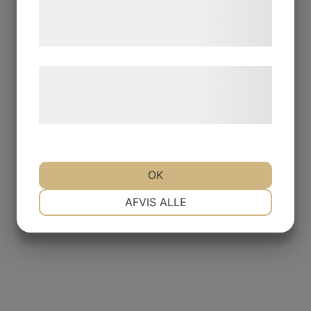
tjenester. Ved at klikke på 'OK' giver du
samtykke til disse formål.
Læs mere om vores brug af cookies og
behandling af persondata på vores
hjemmeside.
OK
NØDVENDIGE
PRÆFERENCER
AFVIS ALLE
MARKETING
STATISTIK