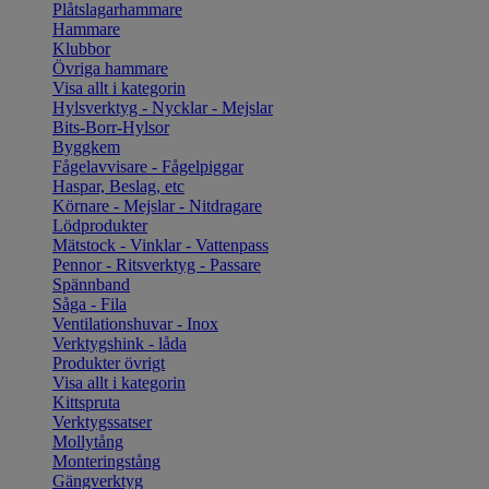
Plåtslagarhammare
Hammare
Klubbor
Övriga hammare
Visa allt i kategorin
Hylsverktyg - Nycklar - Mejslar
Bits-Borr-Hylsor
Byggkem
Fågelavvisare - Fågelpiggar
Haspar, Beslag, etc
Körnare - Mejslar - Nitdragare
Lödprodukter
Mätstock - Vinklar - Vattenpass
Pennor - Ritsverktyg - Passare
Spännband
Såga - Fila
Ventilationshuvar - Inox
Verktygshink - låda
Produkter övrigt
Visa allt i kategorin
Kittspruta
Verktygssatser
Mollytång
Monteringstång
Gängverktyg