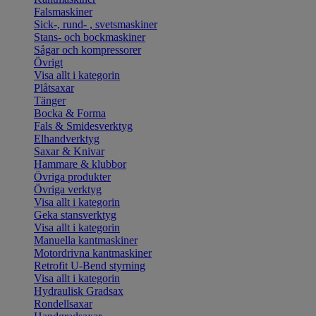
Falsmaskiner
Sick-, rund- , svetsmaskiner
Stans- och bockmaskiner
Sågar och kompressorer
Övrigt
Visa allt i kategorin
Plåtsaxar
Tänger
Bocka & Forma
Fals & Smidesverktyg
Elhandverktyg
Saxar & Knivar
Hammare & klubbor
Övriga produkter
Övriga verktyg
Visa allt i kategorin
Geka stansverktyg
Visa allt i kategorin
Manuella kantmaskiner
Motordrivna kantmaskiner
Retrofit U-Bend styrning
Visa allt i kategorin
Hydraulisk Gradsax
Rondellsaxar