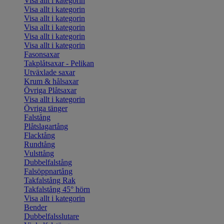
Visa allt i kategorin
Visa allt i kategorin
Visa allt i kategorin
Visa allt i kategorin
Visa allt i kategorin
Visa allt i kategorin
Fasonsaxar
Takplåtsaxar - Pelikan
Utväxlade saxar
Krum & hålsaxar
Övriga Plåtsaxar
Visa allt i kategorin
Övriga tänger
Falstång
Plåtslagartång
Flacktång
Rundtång
Vulsttång
Dubbelfalstång
Falsöppnartång
Takfalstång Rak
Takfalstång 45° hörn
Visa allt i kategorin
Bender
Dubbelfalsslutare