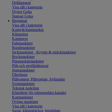
Drillapparat
Visa allt i kategorin
Dynor Geka
Stansar Geka
Begagnat
Visa allt i kategorin
Kantvik/kantmaskin
Klippning
Kantpress
Falsmaskiner
Rundmaskiner
Sickmaskiner , Krymp & sträckmaskiner
Bockmaskiner
Plasmaskärmaskiner
Plåt-och profilplåtsaxar
Stansmaskiner
Fiberlaser
Plåtvaggor, Plåtvagnar, Avhasplar
Svetsmaskiner
Teknisk isolering
Klipplinje för rektangulära kanaler
Kapmaskiner
Övriga maskiner
Visa allt i kategorin
Saxar, klippsträckor, hörnklipp