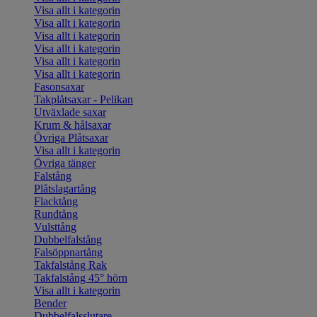
Visa allt i kategorin
Visa allt i kategorin
Visa allt i kategorin
Visa allt i kategorin
Visa allt i kategorin
Visa allt i kategorin
Fasonsaxar
Takplåtsaxar - Pelikan
Utväxlade saxar
Krum & hålsaxar
Övriga Plåtsaxar
Visa allt i kategorin
Övriga tänger
Falstång
Plåtslagartång
Flacktång
Rundtång
Vulsttång
Dubbelfalstång
Falsöppnartång
Takfalstång Rak
Takfalstång 45° hörn
Visa allt i kategorin
Bender
Dubbelfalsslutare