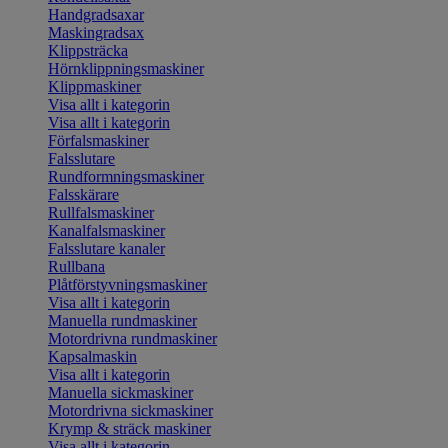
Handgradsaxar
Maskingradsax
Klippsträcka
Hörnklippningsmaskiner
Klippmaskiner
Visa allt i kategorin
Visa allt i kategorin
Förfalsmaskiner
Falsslutare
Rundformningsmaskiner
Falsskärare
Rullfalsmaskiner
Kanalfalsmaskiner
Falsslutare kanaler
Rullbana
Plåtförstyvningsmaskiner
Visa allt i kategorin
Manuella rundmaskiner
Motordrivna rundmaskiner
Kapsalmaskin
Visa allt i kategorin
Manuella sickmaskiner
Motordrivna sickmaskiner
Krymp & sträck maskiner
Visa allt i kategorin