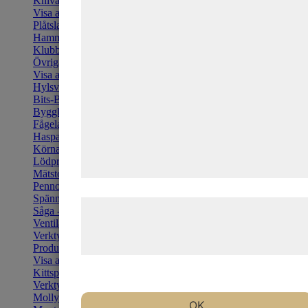
Knivar
Visa allt i kategorin
formål, herunder: Tilpasning af annoncering
Plåtslagarhammare
bedre brugeroplevelse, funktionalitet,
Hammare
Klubbor
statistik og marketing. Disse oplysninger
Övriga hammare
kan blive delt med annoncerings- og
Visa allt i kategorin
Hylsverktyg - Nycklar - Mejslar
analysepartnere, som kan kombinere dem
Bits-Borr-Hylsor
med data, du tidligere har givet dem eller
Byggkem
Fågelavvisare - Fågelpiggar
de har indsamlet gennem din brug af deres
Haspar, Beslag, etc
tjenester. Ved at klikke på 'OK' giver du
Körnare - Mejslar - Nitdragare
Lödprodukter
samtykke til disse formål.
Mätstock - Vinklar - Vattenpass
Pennor - Ritsverktyg - Passare
Spännband
Læs mere om vores brug af cookies og
Såga - Fila
Ventilationshuvar - Inox
behandling af persondata på vores
Verktygshink - låda
hjemmeside.
Produkter övrigt
Visa allt i kategorin
Kittspruta
Verktygssatser
Mollytång
OK