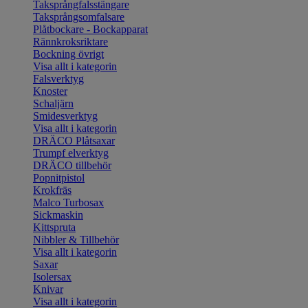
Taksprångfalsstängare
Taksprångsomfalsare
Plåtbockare - Bockapparat
Rännkroksriktare
Bockning övrigt
Visa allt i kategorin
Falsverktyg
Knoster
Schaljärn
Smidesverktyg
Visa allt i kategorin
DRÄCO Plåtsaxar
Trumpf elverktyg
DRÄCO tillbehör
Popnitpistol
Krokfräs
Malco Turbosax
Sickmaskin
Kittspruta
Nibbler & Tillbehör
Visa allt i kategorin
Saxar
Isolersax
Knivar
Visa allt i kategorin