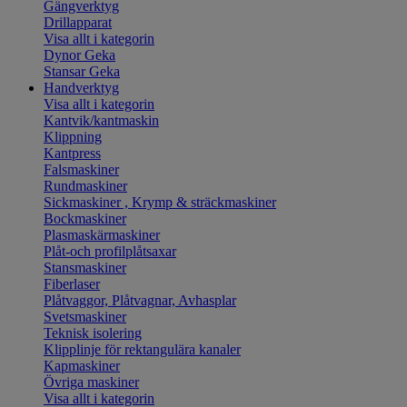
Gängverktyg
Drillapparat
Visa allt i kategorin
Dynor Geka
Stansar Geka
Handverktyg
Visa allt i kategorin
Kantvik/kantmaskin
Klippning
Kantpress
Falsmaskiner
Rundmaskiner
Sickmaskiner , Krymp & sträckmaskiner
Bockmaskiner
Plasmaskärmaskiner
Plåt-och profilplåtsaxar
Stansmaskiner
Fiberlaser
Plåtvaggor, Plåtvagnar, Avhasplar
Svetsmaskiner
Teknisk isolering
Klipplinje för rektangulära kanaler
Kapmaskiner
Övriga maskiner
Visa allt i kategorin