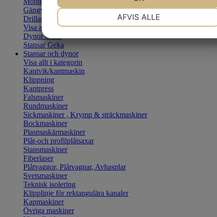
Monteringstång
Gängverktyg
NØDVENDIGE
PRÆFERENCER
AFVIS ALLE
Drillapparat
Visa allt i kategorin
Dynor Geka
Stansar Geka
MARKETING
STATISTIK
Stansar och dynor
Visa allt i kategorin
Kantvik/kantmaskin
Klippning
Kantpress
Falsmaskiner
Rundmaskiner
Sickmaskiner , Krymp & sträckmaskiner
Bockmaskiner
Plasmaskärmaskiner
Plåt-och profilplåtsaxar
Stansmaskiner
Fiberlaser
Plåtvaggor, Plåtvagnar, Avhasplar
Svetsmaskiner
Teknisk isolering
Klipplinje för rektangulära kanaler
Kapmaskiner
Övriga maskiner