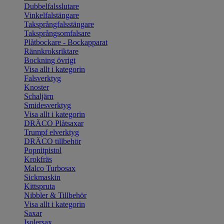
Dubbelfalsslutare
Vinkelfalstängare
Taksprångfalsstängare
Taksprångsomfalsare
Plåtbockare - Bockapparat
Rännkroksriktare
Bockning övrigt
Visa allt i kategorin
Falsverktyg
Knoster
Schaljärn
Smidesverktyg
Visa allt i kategorin
DRÄCO Plåtsaxar
Trumpf elverktyg
DRÄCO tillbehör
Popnitpistol
Krokfräs
Malco Turbosax
Sickmaskin
Kittspruta
Nibbler & Tillbehör
Visa allt i kategorin
Saxar
Isolersax