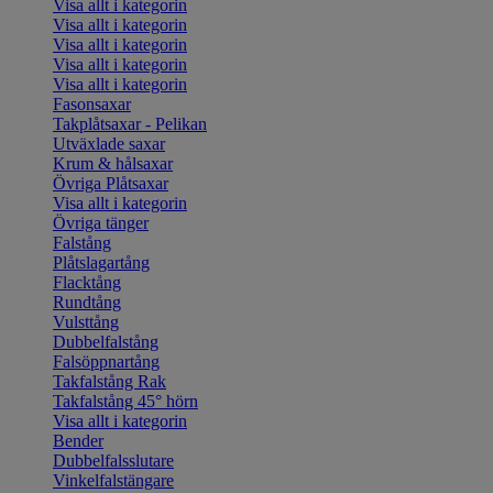
Visa allt i kategorin
Visa allt i kategorin
Visa allt i kategorin
Visa allt i kategorin
Visa allt i kategorin
Fasonsaxar
Takplåtsaxar - Pelikan
Utväxlade saxar
Krum & hålsaxar
Övriga Plåtsaxar
Visa allt i kategorin
Övriga tänger
Falstång
Plåtslagartång
Flacktång
Rundtång
Vulsttång
Dubbelfalstång
Falsöppnartång
Takfalstång Rak
Takfalstång 45° hörn
Visa allt i kategorin
Bender
Dubbelfalsslutare
Vinkelfalstängare