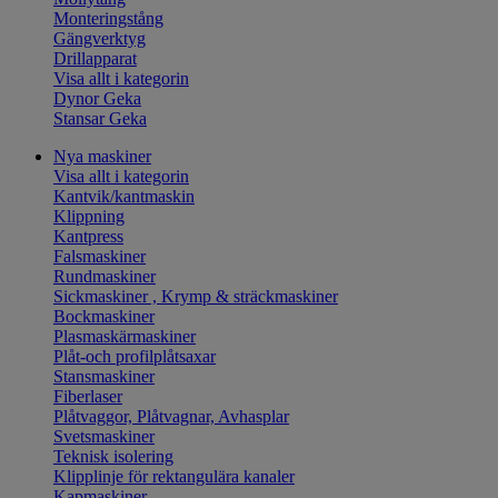
Monteringstång
Gängverktyg
Drillapparat
Visa allt i kategorin
Dynor Geka
Stansar Geka
Nya maskiner
Visa allt i kategorin
Kantvik/kantmaskin
Klippning
Kantpress
Falsmaskiner
Rundmaskiner
Sickmaskiner , Krymp & sträckmaskiner
Bockmaskiner
Plasmaskärmaskiner
Plåt-och profilplåtsaxar
Stansmaskiner
Fiberlaser
Plåtvaggor, Plåtvagnar, Avhasplar
Svetsmaskiner
Teknisk isolering
Klipplinje för rektangulära kanaler
Kapmaskiner