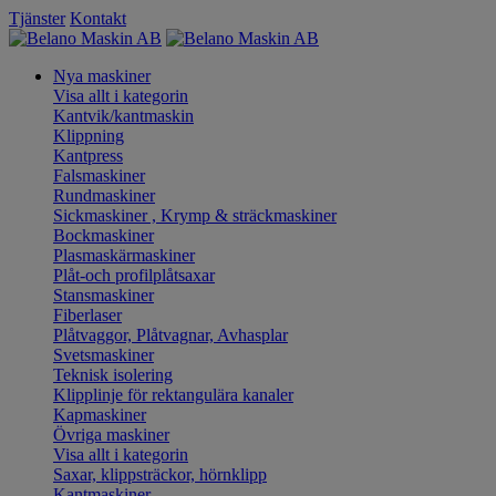
Tjänster
Kontakt
Nya maskiner
Visa allt i kategorin
Kantvik/kantmaskin
Klippning
Kantpress
Falsmaskiner
Rundmaskiner
Sickmaskiner , Krymp & sträckmaskiner
Bockmaskiner
Plasmaskärmaskiner
Plåt-och profilplåtsaxar
Stansmaskiner
Fiberlaser
Plåtvaggor, Plåtvagnar, Avhasplar
Svetsmaskiner
Teknisk isolering
Klipplinje för rektangulära kanaler
Kapmaskiner
Övriga maskiner
Visa allt i kategorin
Saxar, klippsträckor, hörnklipp
Kantmaskiner