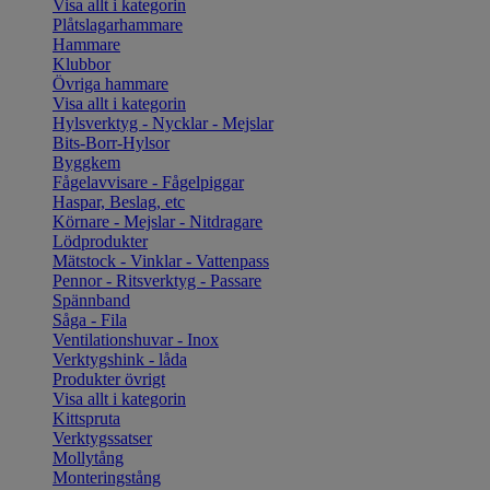
Visa allt i kategorin
Plåtslagarhammare
Hammare
Klubbor
Övriga hammare
Visa allt i kategorin
Hylsverktyg - Nycklar - Mejslar
Bits-Borr-Hylsor
Byggkem
Fågelavvisare - Fågelpiggar
Haspar, Beslag, etc
Körnare - Mejslar - Nitdragare
Lödprodukter
Mätstock - Vinklar - Vattenpass
Pennor - Ritsverktyg - Passare
Spännband
Såga - Fila
Ventilationshuvar - Inox
Verktygshink - låda
Produkter övrigt
Visa allt i kategorin
Kittspruta
Verktygssatser
Mollytång
Monteringstång