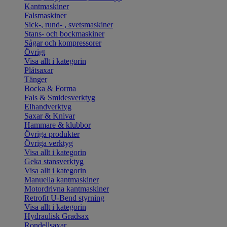
Kantmaskiner
Falsmaskiner
Sick-, rund- , svetsmaskiner
Stans- och bockmaskiner
Sågar och kompressorer
Övrigt
Visa allt i kategorin
Plåtsaxar
Tänger
Bocka & Forma
Fals & Smidesverktyg
Elhandverktyg
Saxar & Knivar
Hammare & klubbor
Övriga produkter
Övriga verktyg
Visa allt i kategorin
Geka stansverktyg
Visa allt i kategorin
Manuella kantmaskiner
Motordrivna kantmaskiner
Retrofit U-Bend styrning
Visa allt i kategorin
Hydraulisk Gradsax
Rondellsaxar