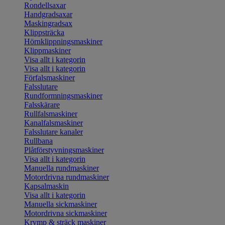
Rondellsaxar
Handgradsaxar
Maskingradsax
Klippsträcka
Hörnklippningsmaskiner
Klippmaskiner
Visa allt i kategorin
Visa allt i kategorin
Förfalsmaskiner
Falsslutare
Rundformningsmaskiner
Falsskärare
Rullfalsmaskiner
Kanalfalsmaskiner
Falsslutare kanaler
Rullbana
Plåtförstyvningsmaskiner
Visa allt i kategorin
Manuella rundmaskiner
Motordrivna rundmaskiner
Kapsalmaskin
Visa allt i kategorin
Manuella sickmaskiner
Motordrivna sickmaskiner
Krymp & sträck maskiner