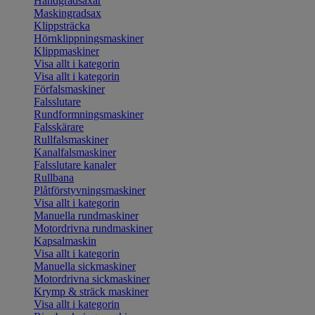
Handgradsaxar
Maskingradsax
Klippsträcka
Hörnklippningsmaskiner
Klippmaskiner
Visa allt i kategorin
Visa allt i kategorin
Förfalsmaskiner
Falsslutare
Rundformningsmaskiner
Falsskärare
Rullfalsmaskiner
Kanalfalsmaskiner
Falsslutare kanaler
Rullbana
Plåtförstyvningsmaskiner
Visa allt i kategorin
Manuella rundmaskiner
Motordrivna rundmaskiner
Kapsalmaskin
Visa allt i kategorin
Manuella sickmaskiner
Motordrivna sickmaskiner
Krymp & sträck maskiner
Visa allt i kategorin