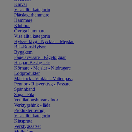
Knivar
Visa allt i kategorin
Plåtslagarhammare
Hammare
Klubbor
Övriga hammare
Visa allt i kategorin
Hylsverktyg - Nycklar - Mejslar
Bits-Borr-Hylsor
Byggkem
Fågelavvisare - Fågelpiggar
Haspar, Beslag, etc
Körnare - Mejslar - Nitdragare
Lödprodukter
Mätstock - Vinklar - Vattenpass
Pennor - Ritsverktyg - Passare
Spännband
Såga - Fila
Ventilationshuvar - Inox
Verktygshink - låda
Produkter övrigt
Visa allt i kategorin
Kittspruta
Verktygssatser
Mollytång