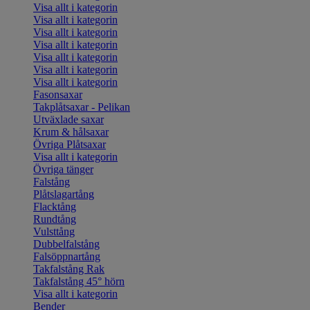
Visa allt i kategorin
Visa allt i kategorin
Visa allt i kategorin
Visa allt i kategorin
Visa allt i kategorin
Visa allt i kategorin
Visa allt i kategorin
Fasonsaxar
Takplåtsaxar - Pelikan
Utväxlade saxar
Krum & hålsaxar
Övriga Plåtsaxar
Visa allt i kategorin
Övriga tänger
Falstång
Plåtslagartång
Flacktång
Rundtång
Vulsttång
Dubbelfalstång
Falsöppnartång
Takfalstång Rak
Takfalstång 45° hörn
Visa allt i kategorin
Bender