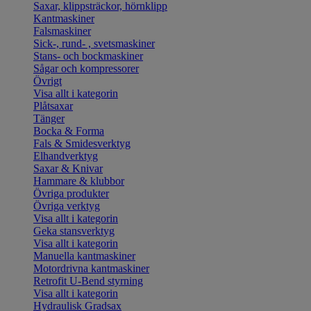
Saxar, klippsträckor, hörnklipp
Kantmaskiner
Falsmaskiner
Sick-, rund- , svetsmaskiner
Stans- och bockmaskiner
Sågar och kompressorer
Övrigt
Visa allt i kategorin
Plåtsaxar
Tänger
Bocka & Forma
Fals & Smidesverktyg
Elhandverktyg
Saxar & Knivar
Hammare & klubbor
Övriga produkter
Övriga verktyg
Visa allt i kategorin
Geka stansverktyg
Visa allt i kategorin
Manuella kantmaskiner
Motordrivna kantmaskiner
Retrofit U-Bend styrning
Visa allt i kategorin
Hydraulisk Gradsax