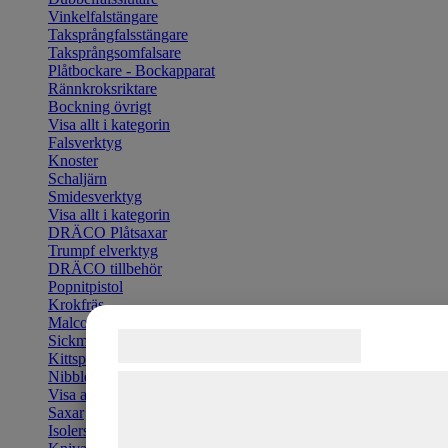
Vinkelfalstängare
Taksprångfalsstängare
Taksprångsomfalsare
Plåtbockare - Bockapparat
Rännkroksriktare
Bockning övrigt
Visa allt i kategorin
Falsverktyg
Knoster
Schaljärn
Smidesverktyg
Visa allt i kategorin
DRÄCO Plåtsaxar
Trumpf elverktyg
DRÄCO tillbehör
Popnitpistol
Krokfräs
Malco Turbosax
Samtykke til cookies
Sickmaskin
Kittspruta
Nibbler & Tillbehör
Vi og vores samarbejdspartnere bruger
Visa allt i kategorin
teknologier, herunder cookies, til at
Saxar
Isolersax
indsamle oplysninger om dig til forskellige