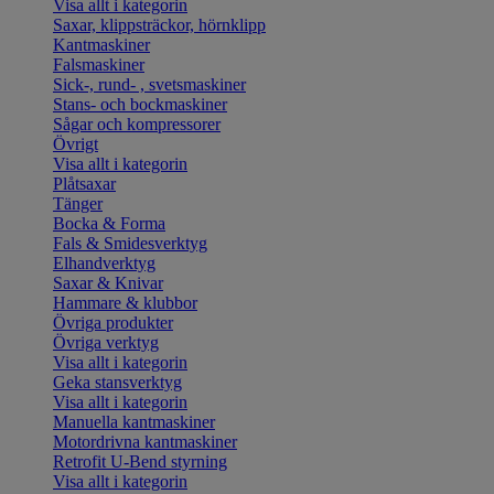
Visa allt i kategorin
Saxar, klippsträckor, hörnklipp
Kantmaskiner
Falsmaskiner
Sick-, rund- , svetsmaskiner
Stans- och bockmaskiner
Sågar och kompressorer
Övrigt
Visa allt i kategorin
Plåtsaxar
Tänger
Bocka & Forma
Fals & Smidesverktyg
Elhandverktyg
Saxar & Knivar
Hammare & klubbor
Övriga produkter
Övriga verktyg
Visa allt i kategorin
Geka stansverktyg
Visa allt i kategorin
Manuella kantmaskiner
Motordrivna kantmaskiner
Retrofit U-Bend styrning
Visa allt i kategorin