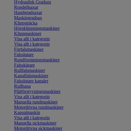
Hydraulisk Gradsax
Rondellsaxar
Handgradsaxar
Maskingradsax
Klippsträcka
Hörnklippningsmaskiner
Klippmaskiner
Visa allt i kategorin
Visa allt i kategorin
Förfalsmaskiner
Falsslutare
Rundformningsmaskiner
Falsskärare
Rullfalsmaskiner
Kanalfalsmaskiner
Falsslutare kanaler
Rullbana
Plåtförstyvningsmaskiner
Visa allt i kategorin
Manuella rundmaskiner
Motordrivna rundmaskiner
Kapsalmaskin
Visa allt i kategorin
Manuella sickmaskiner
Motordrivna sickmaskiner