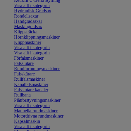
Retrofit U-Bend styrning
Visa allt i kategorin
Hydraulisk Gradsax
Rondellsaxar
Handgradsaxar
Maskingradsax
Klippsträcka
Hörnklippningsmaskiner
Klippmaskiner
Visa allt i kategorin
Visa allt i kategorin
Förfalsmaskiner
Falsslutare
Rundformningsmaskiner
Falsskärare
Rullfalsmaskiner
Kanalfalsmaskiner
Falsslutare kanaler
Rullbana
Plåtförstyvningsmaskiner
Visa allt i kategorin
Manuella rundmaskiner
Motordrivna rundmaskiner
Kapsalmaskin
Visa allt i kategorin