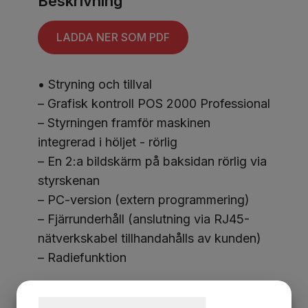
Beskrivning
LADDA NER SOM PDF
• Stryning och tillval
– Grafisk kontroll POS 2000 Professional
– Styrningen framför maskinen
integrerad i höljet - rörlig
– En 2:a bildskärm på baksidan rörlig via
styrskenan
– PC-version (extern programmering)
– Fjärrunderhåll (anslutning via RJ45-
nätverkskabel tillhandahålls av kunden)
– Radiefunktion
• Anslag