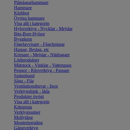
Plåtslagarhammare
Hammare
Klubbor
Övriga hammare
Visa allt i kategorin
Hylsverktyg - Nycklar - Mejslar
Bits-Borr-Hylsor
Byggkem
Fågelavvisare - Fågelpiggar
Haspar, Beslag, etc
Körnare - Mejslar - Nitdragare
Lödprodukter
Mätstock - Vinklar - Vattenpass
Pennor - Ritsverktyg - Passare
Spännband
Såga - Fila
Ventilationshuvar - Inox
Verktygshink - låda
Produkter övrigt
Visa allt i kategorin
Kittspruta
Verktygssatser
Mollytång
Monteringstång
Gängverktyg