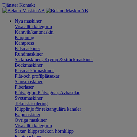
Tjänster
Kontakt
Nya maskiner
Visa allt i kategorin
Kantvik/kantmaskin
Klippning
Kantpress
Falsmaskiner
Rundmaskiner
Sickmaskiner , Krymp & sträckmaskiner
Bockmaskiner
Plasmaskärmaskiner
Plåt-och profilplåtsaxar
Stansmaskiner
Fiberlaser
Plåtvaggor, Plåtvagnar, Avhasplar
Svetsmaskiner
Teknisk isolering
Klipplinje för rektangulära kanaler
Kapmaskiner
Övriga maskiner
Visa allt i kategorin
Saxar, klippsträckor, hörnklipp
Kantmaskiner