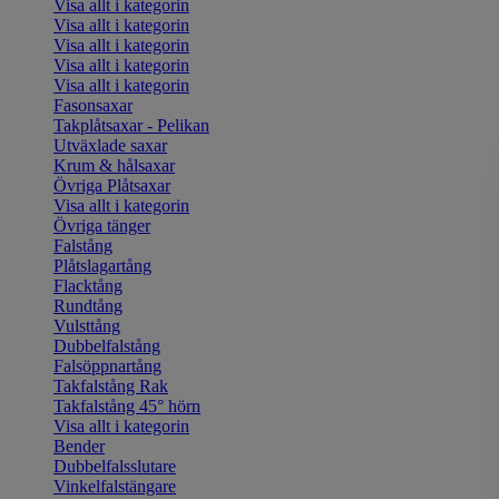
Visa allt i kategorin
Visa allt i kategorin
Visa allt i kategorin
Visa allt i kategorin
Visa allt i kategorin
Fasonsaxar
Takplåtsaxar - Pelikan
Utväxlade saxar
Krum & hålsaxar
Övriga Plåtsaxar
Visa allt i kategorin
Övriga tänger
Falstång
Plåtslagartång
Flacktång
Rundtång
Vulsttång
Dubbelfalstång
Falsöppnartång
Takfalstång Rak
Takfalstång 45° hörn
Visa allt i kategorin
Bender
Dubbelfalsslutare
Vinkelfalstängare