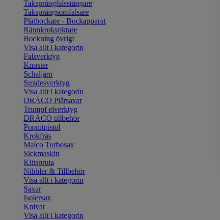
Taksprångfalsstängare
Taksprångsomfalsare
Plåtbockare - Bockapparat
Rännkroksriktare
Bockning övrigt
Visa allt i kategorin
Falsverktyg
Knoster
Schaljärn
Smidesverktyg
Visa allt i kategorin
DRÄCO Plåtsaxar
Trumpf elverktyg
DRÄCO tillbehör
Popnitpistol
Krokfräs
Malco Turbosax
Sickmaskin
Kittspruta
Nibbler & Tillbehör
Visa allt i kategorin
Saxar
Isolersax
Knivar
Visa allt i kategorin