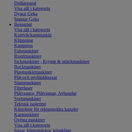
Drillapparat
Visa allt i kategorin
Dynor Geka
Stansar Geka
Begagnat
Visa allt i kategorin
Kantvik/kantmaskin
Klippning
Kantpress
Falsmaskiner
Rundmaskiner
Sickmaskiner , Krymp & sträckmaskiner
Bockmaskiner
Plasmaskärmaskiner
Plåt-och profilplåtsaxar
Stansmaskiner
Fiberlaser
Plåtvaggor, Plåtvagnar, Avhasplar
Svetsmaskiner
Teknisk isolering
Klipplinje för rektangulära kanaler
Kapmaskiner
Övriga maskiner
Visa allt i kategorin
Saxar, klippsträckor, hörnklipp