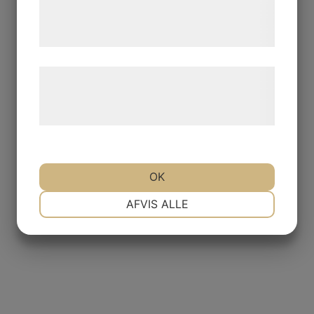
tjenester. Ved at klikke på 'OK' giver du
samtykke til disse formål.
Læs mere om vores brug af cookies og
behandling af persondata på vores
hjemmeside.
OK
NØDVENDIGE
PRÆFERENCER
AFVIS ALLE
MARKETING
STATISTIK