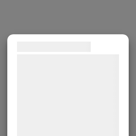
Samtykke til cookies
Vi og vores samarbejdspartnere bruger
teknologier, herunder cookies, til at
indsamle oplysninger om dig til forskellige
formål, herunder: Tilpasning af annoncering,
bedre brugeroplevelse, funktionalitet,
statistik og marketing. Disse oplysninger
kan blive delt med annoncerings- og
analysepartnere, som kan kombinere dem
med data, du tidligere har givet dem eller
de har indsamlet gennem din brug af deres