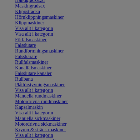
Handgradsaxar
Maskingradsax
Klippsträcka
Hörnklippningsmaskiner
Klippmaskiner
Visa allt i kategorin
Visa allt i kategorin
Förfalsmaskiner
Falsslutare
Rundformningsmaskiner
Falsskärare
Rullfalsmaskiner
Kanalfalsmaskiner
Falsslutare kanaler
Rullbana
Plåtförstyvningsmaskiner
Visa allt i kategorin
Manuella rundmaskiner
Motordrivna rundmaskiner
Kapsalmaskin
Visa allt i kategorin
Manuella sickmaskiner
Motordrivna sickmaskiner
Krymp & sträck maskiner
Visa allt i kategorin