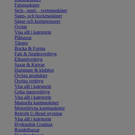
Falsmaskiner
Sick-, rund- , svetsmaskiner
Stans- och bockmaskiner
Sågar och kompressorer
Övrigt
Visa allt i kategorin
Plåtsaxar
Tänger
Bocka & Forma
Fals & Smidesverktyg
Elhandverktyg
Saxar & Knivar
Hammare & klubbor
Övriga produkter
Övriga verktyg
Visa allt i kategorin
Geka stansverktyg
Visa allt i kategorin
Manuella kantmaskiner
Motordrivna kantmaskiner
Retrofit U-Bend styrning
Visa allt i kategorin
Hydraulisk Gradsax
Rondellsaxar