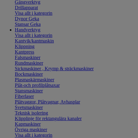
Gängverktyg
Drillapparat
Visa allt i kategorin
Dynor Geka
Stansar Geka
Handverktyg
Visa allt i kategorin
Kantvik/kantmaskin
Klippning
Kantpress
Falsmaskiner
Rundmaskiner
Sickmaskiner , Krymp & sträckmaskiner
Bockmaskiner
Plasmaskärmaskiner
Plåt-och profilplåtsaxar
Stansmaskiner
Fiberlaser
Plåtvaggor, Plåtvagnar, Avhasplar
Svetsmaskiner
Teknisk isolering
Klipplinje för rektangulära kanaler
Kapmaskiner
Övriga maskiner
Visa allt i kategorin