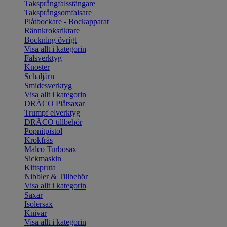
Taksprångfalsstängare
Taksprångsomfalsare
Plåtbockare - Bockapparat
Rännkroksriktare
Bockning övrigt
Visa allt i kategorin
Falsverktyg
Knoster
Schaljärn
Smidesverktyg
Visa allt i kategorin
DRÄCO Plåtsaxar
Trumpf elverktyg
DRÄCO tillbehör
Popnitpistol
Krokfräs
Malco Turbosax
Sickmaskin
Kittspruta
Nibbler & Tillbehör
Visa allt i kategorin
Saxar
Isolersax
Knivar
Visa allt i kategorin