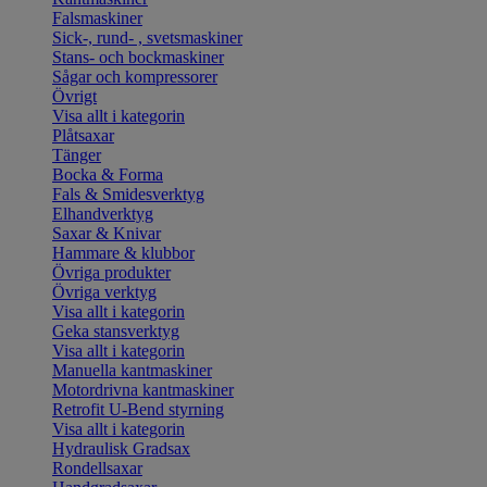
Falsmaskiner
Sick-, rund- , svetsmaskiner
Stans- och bockmaskiner
Sågar och kompressorer
Övrigt
Visa allt i kategorin
Plåtsaxar
Tänger
Bocka & Forma
Fals & Smidesverktyg
Elhandverktyg
Saxar & Knivar
Hammare & klubbor
Övriga produkter
Övriga verktyg
Visa allt i kategorin
Geka stansverktyg
Visa allt i kategorin
Manuella kantmaskiner
Motordrivna kantmaskiner
Retrofit U-Bend styrning
Visa allt i kategorin
Hydraulisk Gradsax
Rondellsaxar