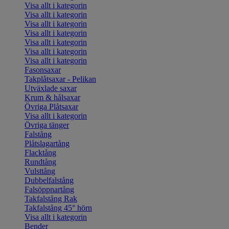
Visa allt i kategorin
Visa allt i kategorin
Visa allt i kategorin
Visa allt i kategorin
Visa allt i kategorin
Visa allt i kategorin
Visa allt i kategorin
Fasonsaxar
Takplåtsaxar - Pelikan
Utväxlade saxar
Krum & hålsaxar
Övriga Plåtsaxar
Visa allt i kategorin
Övriga tänger
Falstång
Plåtslagartång
Flacktång
Rundtång
Vulsttång
Dubbelfalstång
Falsöppnartång
Takfalstång Rak
Takfalstång 45° hörn
Visa allt i kategorin
Bender