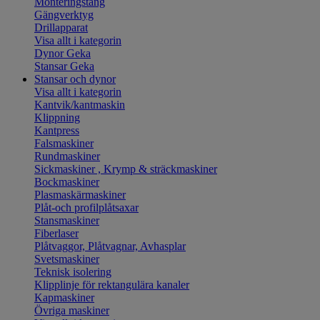
Monteringstång
Gängverktyg
Drillapparat
Visa allt i kategorin
Dynor Geka
Stansar Geka
Stansar och dynor
Visa allt i kategorin
Kantvik/kantmaskin
Klippning
Kantpress
Falsmaskiner
Rundmaskiner
Sickmaskiner , Krymp & sträckmaskiner
Bockmaskiner
Plasmaskärmaskiner
Plåt-och profilplåtsaxar
Stansmaskiner
Fiberlaser
Plåtvaggor, Plåtvagnar, Avhasplar
Svetsmaskiner
Teknisk isolering
Klipplinje för rektangulära kanaler
Kapmaskiner
Övriga maskiner