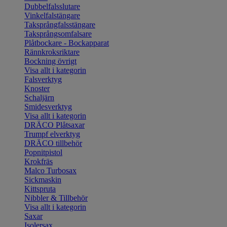
Dubbelfalsslutare
Vinkelfalstängare
Taksprångfalsstängare
Taksprångsomfalsare
Plåtbockare - Bockapparat
Rännkroksriktare
Bockning övrigt
Visa allt i kategorin
Falsverktyg
Knoster
Schaljärn
Smidesverktyg
Visa allt i kategorin
DRÄCO Plåtsaxar
Trumpf elverktyg
DRÄCO tillbehör
Popnitpistol
Krokfräs
Malco Turbosax
Sickmaskin
Kittspruta
Nibbler & Tillbehör
Visa allt i kategorin
Saxar
Isolersax