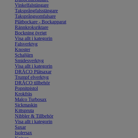
Vinkelfalstängare
Taksprångfalsstängare
Taksprångsomfalsare
Plåtbockare - Bockapparat
Rännkroksriktare
Bockning övrigt
Visa allt i kategorin
Falsverktyg
Knoster
Schaljärn
Smidesverktyg
Visa allt i kategorin
DRÄCO Plåtsaxar
Trumpf elverktyg
DRÄCO tillbehör
Popnitpistol
Krokfräs
Malco Turbosax
Sickmaskin
Kittspruta
Nibbler & Tillbehör
Visa allt i kategorin
Saxar
Isolersax