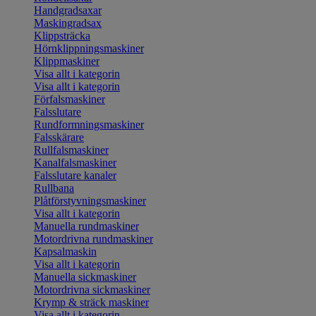
Handgradsaxar
Maskingradsax
Klippsträcka
Hörnklippningsmaskiner
Klippmaskiner
Visa allt i kategorin
Visa allt i kategorin
Förfalsmaskiner
Falsslutare
Rundformningsmaskiner
Falsskärare
Rullfalsmaskiner
Kanalfalsmaskiner
Falsslutare kanaler
Rullbana
Plåtförstyvningsmaskiner
Visa allt i kategorin
Manuella rundmaskiner
Motordrivna rundmaskiner
Kapsalmaskin
Visa allt i kategorin
Manuella sickmaskiner
Motordrivna sickmaskiner
Krymp & sträck maskiner
Visa allt i kategorin