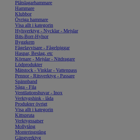
Plåtslagarhammare
Hammare
Klubbor
Övriga hammare
Visa allt i kategorin
Hylsverktyg - Nycklar - Mejslar
Bits-Borr-Hylsor
Byggkem
Fågelavvisare - Fågelpiggar
Haspar, Beslag, etc
Körnare - Mejslar - Nitdragare
Lödprodukter
Mätstock - Vinklar - Vattenpass
Pennor - Ritsverktyg - Passare
Spännband
Såga - Fila
Ventilationshuvar - Inox
Verktygshink - låda
Produkter övrigt
Visa allt i kategorin
Kittspruta
Verktygssatser
Mollytång
Monteringstång
Gängverktyg