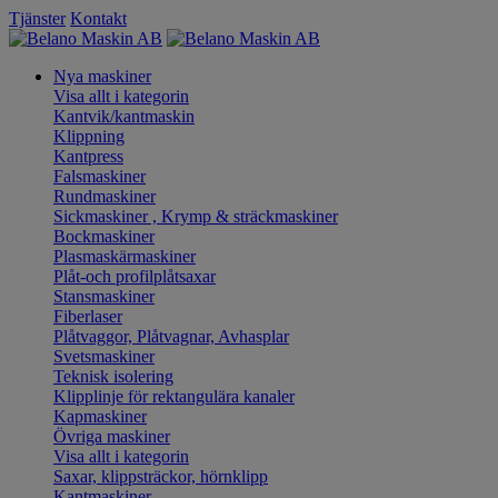
Tjänster
Kontakt
Nya maskiner
Visa allt i kategorin
Kantvik/kantmaskin
Klippning
Kantpress
Falsmaskiner
Rundmaskiner
Sickmaskiner , Krymp & sträckmaskiner
Bockmaskiner
Plasmaskärmaskiner
Plåt-och profilplåtsaxar
Stansmaskiner
Fiberlaser
Plåtvaggor, Plåtvagnar, Avhasplar
Svetsmaskiner
Teknisk isolering
Klipplinje för rektangulära kanaler
Kapmaskiner
Övriga maskiner
Visa allt i kategorin
Saxar, klippsträckor, hörnklipp
Kantmaskiner