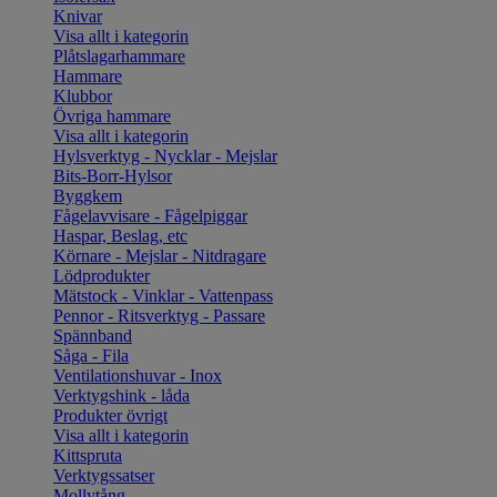
Knivar
Visa allt i kategorin
Plåtslagarhammare
Hammare
Klubbor
Övriga hammare
Visa allt i kategorin
Hylsverktyg - Nycklar - Mejslar
Bits-Borr-Hylsor
Byggkem
Fågelavvisare - Fågelpiggar
Haspar, Beslag, etc
Körnare - Mejslar - Nitdragare
Lödprodukter
Mätstock - Vinklar - Vattenpass
Pennor - Ritsverktyg - Passare
Spännband
Såga - Fila
Ventilationshuvar - Inox
Verktygshink - låda
Produkter övrigt
Visa allt i kategorin
Kittspruta
Verktygssatser
Mollytång