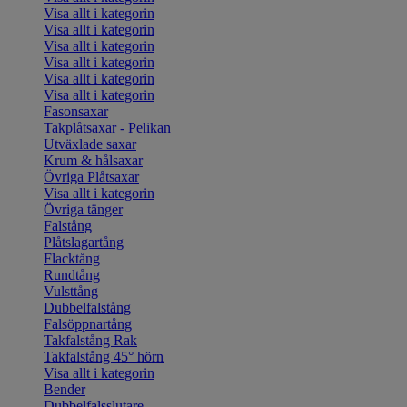
Visa allt i kategorin
Visa allt i kategorin
Visa allt i kategorin
Visa allt i kategorin
Visa allt i kategorin
Visa allt i kategorin
Fasonsaxar
Takplåtsaxar - Pelikan
Utväxlade saxar
Krum & hålsaxar
Övriga Plåtsaxar
Visa allt i kategorin
Övriga tänger
Falstång
Plåtslagartång
Flacktång
Rundtång
Vulsttång
Dubbelfalstång
Falsöppnartång
Takfalstång Rak
Takfalstång 45° hörn
Visa allt i kategorin
Bender
Dubbelfalsslutare