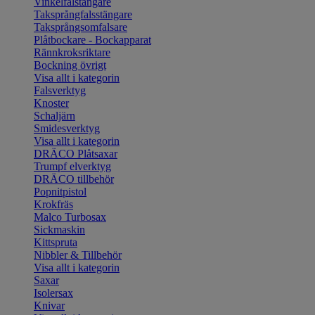
Vinkelfalstängare
Taksprångfalsstängare
Taksprångsomfalsare
Plåtbockare - Bockapparat
Rännkroksriktare
Bockning övrigt
Visa allt i kategorin
Falsverktyg
Knoster
Schaljärn
Smidesverktyg
Visa allt i kategorin
DRÄCO Plåtsaxar
Trumpf elverktyg
DRÄCO tillbehör
Popnitpistol
Krokfräs
Malco Turbosax
Sickmaskin
Kittspruta
Nibbler & Tillbehör
Visa allt i kategorin
Saxar
Isolersax
Knivar