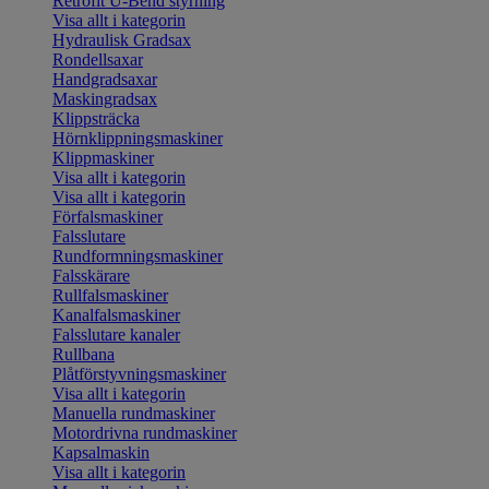
Retrofit U-Bend styrning
Visa allt i kategorin
Hydraulisk Gradsax
Rondellsaxar
Handgradsaxar
Maskingradsax
Klippsträcka
Hörnklippningsmaskiner
Klippmaskiner
Visa allt i kategorin
Visa allt i kategorin
Förfalsmaskiner
Falsslutare
Rundformningsmaskiner
Falsskärare
Rullfalsmaskiner
Kanalfalsmaskiner
Falsslutare kanaler
Rullbana
Plåtförstyvningsmaskiner
Visa allt i kategorin
Manuella rundmaskiner
Motordrivna rundmaskiner
Kapsalmaskin
Visa allt i kategorin