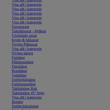
Visa allt i kategorin
Visa allt i kategorin
Visa allt i kategorin
Visa allt i kategorin
Visa allt i kategorin
Visa allt i kategorin
Fasonsaxar
Takplåtsaxar - Pelikan
Utväxlade saxar
Krum & hålsaxar
Övriga Plåtsaxar
Visa allt i kategorin
Övriga tänger
Falstång
Plåtslagartång
Flacktång
Rundtång
Vulsttång
Dubbelfalstång
Falsöppnartång
Takfalstång Rak
Takfalstång 45° hörn
Visa allt i kategorin
Bender
Dubbelfalsslutare