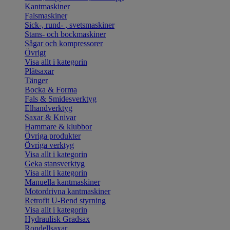
Kantmaskiner
Falsmaskiner
Sick-, rund- , svetsmaskiner
Stans- och bockmaskiner
Sågar och kompressorer
Övrigt
Visa allt i kategorin
Plåtsaxar
Tänger
Bocka & Forma
Fals & Smidesverktyg
Elhandverktyg
Saxar & Knivar
Hammare & klubbor
Övriga produkter
Övriga verktyg
Visa allt i kategorin
Geka stansverktyg
Visa allt i kategorin
Manuella kantmaskiner
Motordrivna kantmaskiner
Retrofit U-Bend styrning
Visa allt i kategorin
Hydraulisk Gradsax
Rondellsaxar