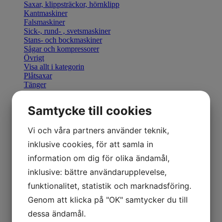
Saxar, klippsträckor, hörnklipp
Kantmaskiner
Falsmaskiner
Sick-, rund- , svetsmaskiner
Stans- och bockmaskiner
Sågar och kompressorer
Övrigt
Visa allt i kategorin
Plåtsaxar
Tänger
Bocka & Forma
Fals & Smidesverktyg
Samtycke till cookies
Elhandverktyg
Saxar & Knivar
Hammare & klubbor
Vi och våra partners använder teknik,
Övriga produkter
inklusive cookies, för att samla in
Övriga verktyg
Visa allt i kategorin
information om dig för olika ändamål,
Geka stansverktyg
inklusive: bättre användarupplevelse,
Visa allt i kategorin
Manuella kantmaskiner
funktionalitet, statistik och marknadsföring.
Motordrivna kantmaskiner
Genom att klicka på "OK" samtycker du till
Retrofit U-Bend styrning
Visa allt i kategorin
dessa ändamål.
Hydraulisk Gradsax