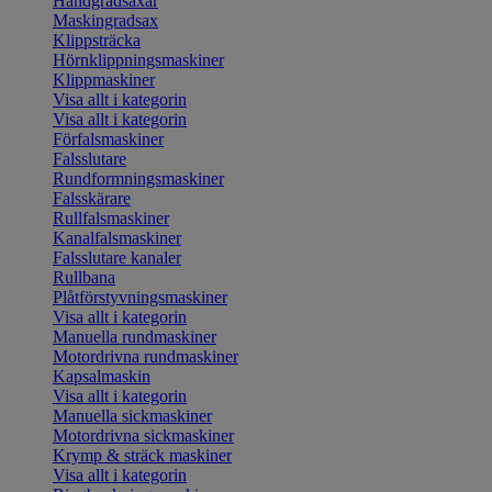
Handgradsaxar
Maskingradsax
Klippsträcka
Hörnklippningsmaskiner
Klippmaskiner
Visa allt i kategorin
Visa allt i kategorin
Förfalsmaskiner
Falsslutare
Rundformningsmaskiner
Falsskärare
Rullfalsmaskiner
Kanalfalsmaskiner
Falsslutare kanaler
Rullbana
Plåtförstyvningsmaskiner
Visa allt i kategorin
Manuella rundmaskiner
Motordrivna rundmaskiner
Kapsalmaskin
Visa allt i kategorin
Manuella sickmaskiner
Motordrivna sickmaskiner
Krymp & sträck maskiner
Visa allt i kategorin