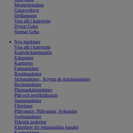
Monteringstång
Gängverktyg
Drillapparat
Visa allt i kategorin
Dynor Geka
Stansar Geka
Nya maskiner
Visa allt i kategorin
Kantvik/kantmaskin
Klippning
Kantpress
Falsmaskiner
Rundmaskiner
Sickmaskiner , Krymp & sträckmaskiner
Bockmaskiner
Plasmaskärmaskiner
Plåt-och profilplåtsaxar
Stansmaskiner
Fiberlaser
Plåtvaggor, Plåtvagnar, Avhasplar
Svetsmaskiner
Teknisk isolering
Klipplinje för rektangulära kanaler
Kapmaskiner