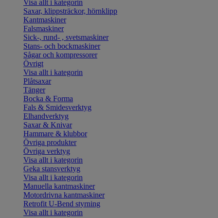
Visa allt i kategorin
Saxar, klippsträckor, hörnklipp
Kantmaskiner
Falsmaskiner
Sick-, rund- , svetsmaskiner
Stans- och bockmaskiner
Sågar och kompressorer
Övrigt
Visa allt i kategorin
Plåtsaxar
Tänger
Bocka & Forma
Fals & Smidesverktyg
Elhandverktyg
Saxar & Knivar
Hammare & klubbor
Övriga produkter
Övriga verktyg
Visa allt i kategorin
Geka stansverktyg
Visa allt i kategorin
Manuella kantmaskiner
Motordrivna kantmaskiner
Retrofit U-Bend styrning
Visa allt i kategorin