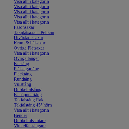
Visa allt i kategorin
Visa allt i kategorin
Visa allt i kategorin
Visa allt i kategorin
Visa allt i kategorin
Fasonsaxar
Takplåtsaxar - Pelikan
Utväxlade saxar
Krum & hålsaxar
Övriga Plåtsaxar
Visa allt i kategorin
Övriga tänger
Falstång
Plåtslagartång
Flacktång
Rundtång
Vulsttång
Dubbelfalstång
Falsöppnartång
Takfalstång Rak
Takfalstång 45° hörn
Visa allt i kategorin
Bender
Dubbelfalsslutare
Vinkelfalstängare