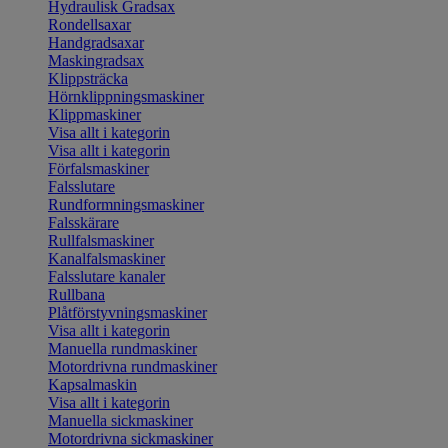
Hydraulisk Gradsax
Rondellsaxar
Handgradsaxar
Maskingradsax
Klippsträcka
Hörnklippningsmaskiner
Klippmaskiner
Visa allt i kategorin
Visa allt i kategorin
Förfalsmaskiner
Falsslutare
Rundformningsmaskiner
Falsskärare
Rullfalsmaskiner
Kanalfalsmaskiner
Falsslutare kanaler
Rullbana
Plåtförstyvningsmaskiner
Visa allt i kategorin
Manuella rundmaskiner
Motordrivna rundmaskiner
Kapsalmaskin
Visa allt i kategorin
Manuella sickmaskiner
Motordrivna sickmaskiner