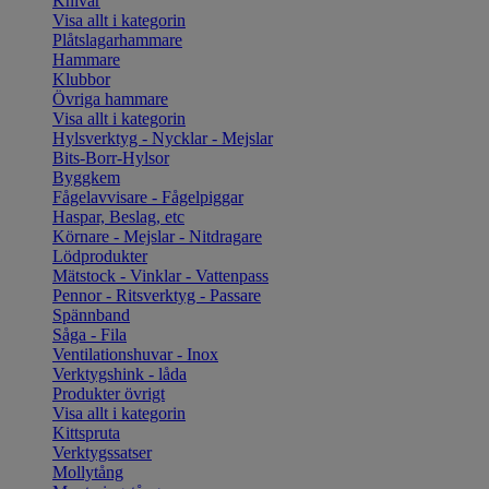
Knivar
Visa allt i kategorin
Plåtslagarhammare
Hammare
Klubbor
Övriga hammare
Visa allt i kategorin
Hylsverktyg - Nycklar - Mejslar
Bits-Borr-Hylsor
Byggkem
Fågelavvisare - Fågelpiggar
Haspar, Beslag, etc
Körnare - Mejslar - Nitdragare
Lödprodukter
Mätstock - Vinklar - Vattenpass
Pennor - Ritsverktyg - Passare
Spännband
Såga - Fila
Ventilationshuvar - Inox
Verktygshink - låda
Produkter övrigt
Visa allt i kategorin
Kittspruta
Verktygssatser
Mollytång