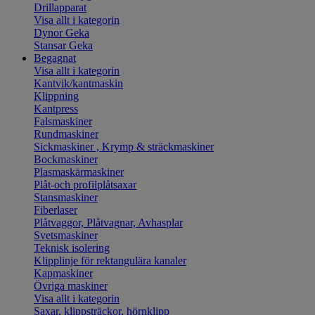
Drillapparat
Visa allt i kategorin
Dynor Geka
Stansar Geka
Begagnat
Visa allt i kategorin
Kantvik/kantmaskin
Klippning
Kantpress
Falsmaskiner
Rundmaskiner
Sickmaskiner , Krymp & sträckmaskiner
Bockmaskiner
Plasmaskärmaskiner
Plåt-och profilplåtsaxar
Stansmaskiner
Fiberlaser
Plåtvaggor, Plåtvagnar, Avhasplar
Svetsmaskiner
Teknisk isolering
Klipplinje för rektangulära kanaler
Kapmaskiner
Övriga maskiner
Visa allt i kategorin
Saxar, klippsträckor, hörnklipp