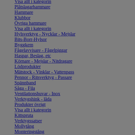
Visa allt i kategorin
Plåtslagarhammare
Hammare
Klubbor
Övriga hammare
Visa allt i kategorin
Hylsverktyg - Nycklar - Mejslar
Bits-Borr-Hylsor
Byggkem
Fågelavvisare - Fågelpiggar
Haspar, Beslag, etc
Körnare - Mejslar - Nitdragare
Lödprodukter
Mätstock - Vinklar - Vattenpass
Pennor - Ritsverktyg - Passare
Spännband
Såga - Fila
Ventilationshuvar - Inox
Verktygshink - låda
Produkter övrigt
Visa allt i kategorin
Kittspruta
Verktygssatser
Mollytång
Monteringstång