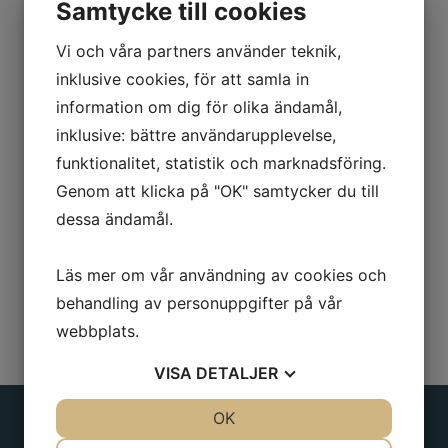
Samtycke till cookies
Övre käften med rundjärn för större
Vi och våra partners använder teknik,
radier. Vinklad i 45°.
inklusive cookies, för att samla in
Längd: 285mm
information om dig för olika ändamål,
inklusive: bättre användarupplevelse,
Käftbredd: 60mm
funktionalitet, statistik och marknadsföring.
Gapdjup: 65mm
Genom att klicka på "OK" samtycker du till
dessa ändamål.
Läs mer om vår användning av cookies och
behandling av personuppgifter på vår
webbplats.
VISA
DETALJER
JA
NEJ
OK
JA
NEJ
NÖDVÄNDIG
INSTÄLLNINGAR