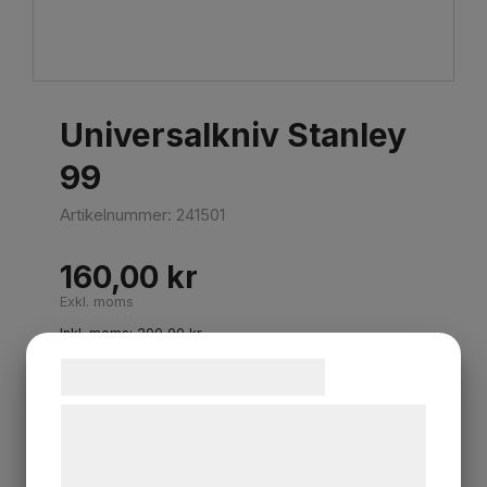
Universalkniv Stanley
99
Artikelnummer:
241501
160,00
kr
Exkl. moms
Inkl. moms:
200,00
kr
Samtykke til cookies
Lägg i varukorgen
Vi og vores samarbejdspartnere bruger
teknologier, herunder cookies, til at
Beskrivning
indsamle oplysninger om dig til forskellige