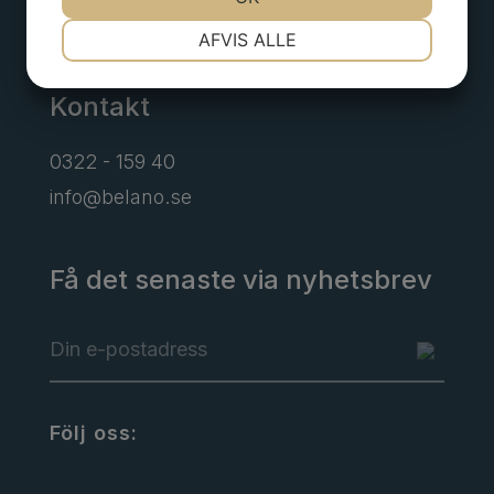
Alingsås
NØDVENDIGE
PRÆFERENCER
AFVIS ALLE
Kontakt
MARKETING
STATISTIK
0322 - 159 40
info@belano.se
Få det senaste via nyhetsbrev
Följ oss: