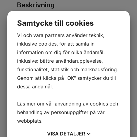
Beskrivning
Den modell passar bäst för att förbättra
Samtycke till cookies
ventilationen. Hindrar även vatten och
snö från att komma ner i skorstenen.
Vi och våra partners använder teknik,
inklusive cookies, för att samla in
Tillverkad i rostfritt stål (AISI 304)
information om dig för olika ändamål,
inklusive: bättre användarupplevelse,
Storlek: 160mm
funktionalitet, statistik och marknadsföring.
Anslutning: Rund
Genom att klicka på "OK" samtycker du till
dessa ändamål.
Närmaste placering från öppen eld är
4,5m.
Läs mer om vår användning av cookies och
behandling av personuppgifter på vår
webbplats.
VISA
DETALJER