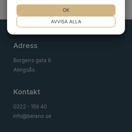
JA
NEJ
OK
JA
NEJ
NÖDVÄNDIG
INSTÄLLNINGAR
AVVISA ALLA
JA
NEJ
JA
NEJ
MARKNADSFÖRING
STATISTIK
Adress
Borgens gata 6
Alingsås
Kontakt
0322 - 159 40
info@belano.se