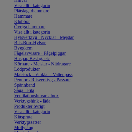
Knivar
Visa allt i kategorin
Plåtslagarhammare
Hammare
Klubbor
Övriga hammare
Visa allt i kategorin
Hylsverktyg - Nycklar - Mejslar
Bits-Borr-Hylsor
Byggkem
Fågelavvisare - Fågelpiggar
Haspar, Beslag, etc
Körnare - Mejslar - Nitdragare
Lödprodukter
Mätstock - Vinklar - Vattenpass
Pennor - Ritsverktyg - Passare
Spännband
Såga - Fila
Ventilationshuvar - Inox
Verktygshink - låda
Produkter övrigt
Visa allt i kategorin
Kittspruta
Verktygssatser
Mollytång