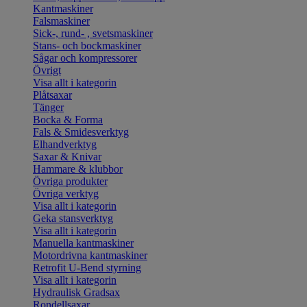
Kantmaskiner
Falsmaskiner
Sick-, rund- , svetsmaskiner
Stans- och bockmaskiner
Sågar och kompressorer
Övrigt
Visa allt i kategorin
Plåtsaxar
Tänger
Bocka & Forma
Fals & Smidesverktyg
Elhandverktyg
Saxar & Knivar
Hammare & klubbor
Övriga produkter
Övriga verktyg
Visa allt i kategorin
Geka stansverktyg
Visa allt i kategorin
Manuella kantmaskiner
Motordrivna kantmaskiner
Retrofit U-Bend styrning
Visa allt i kategorin
Hydraulisk Gradsax
Rondellsaxar