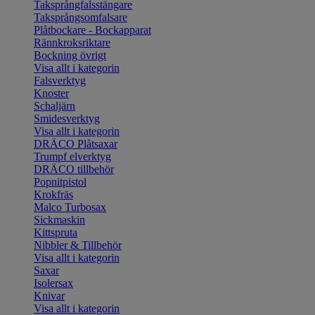
Taksprångfalsstängare
Taksprångsomfalsare
Plåtbockare - Bockapparat
Rännkroksriktare
Bockning övrigt
Visa allt i kategorin
Falsverktyg
Knoster
Schaljärn
Smidesverktyg
Visa allt i kategorin
DRÄCO Plåtsaxar
Trumpf elverktyg
DRÄCO tillbehör
Popnitpistol
Krokfräs
Malco Turbosax
Sickmaskin
Kittspruta
Nibbler & Tillbehör
Visa allt i kategorin
Saxar
Isolersax
Knivar
Visa allt i kategorin