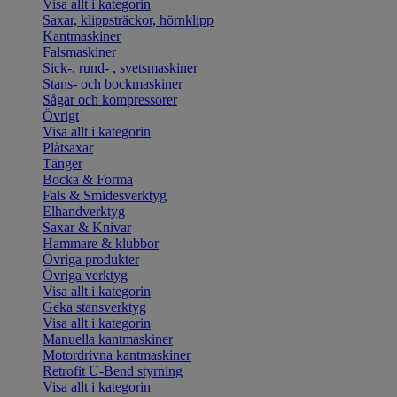
Visa allt i kategorin
Saxar, klippsträckor, hörnklipp
Kantmaskiner
Falsmaskiner
Sick-, rund- , svetsmaskiner
Stans- och bockmaskiner
Sågar och kompressorer
Övrigt
Visa allt i kategorin
Plåtsaxar
Tänger
Bocka & Forma
Fals & Smidesverktyg
Elhandverktyg
Saxar & Knivar
Hammare & klubbor
Övriga produkter
Övriga verktyg
Visa allt i kategorin
Geka stansverktyg
Visa allt i kategorin
Manuella kantmaskiner
Motordrivna kantmaskiner
Retrofit U-Bend styrning
Visa allt i kategorin