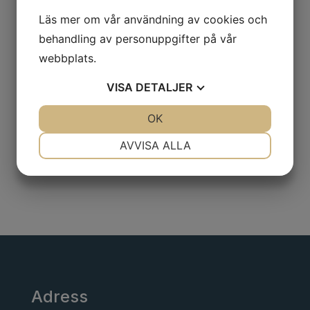
Lastsurrningstyp: Krok-Krok
Läs mer om vår användning av cookies och
Surrningskapacitet: 600 kg
behandling av personuppgifter på vår
Lastsäkringskapacitet LC: 300 kg
webbplats.
Bredd: 25 mm
Längd: 3000 mm
VISA
DETALJER
Vikt: 0.7 kg
JA
NEJ
OK
JA
NEJ
NÖDVÄNDIG
INSTÄLLNINGAR
AVVISA ALLA
JA
NEJ
JA
NEJ
MARKNADSFÖRING
STATISTIK
Adress