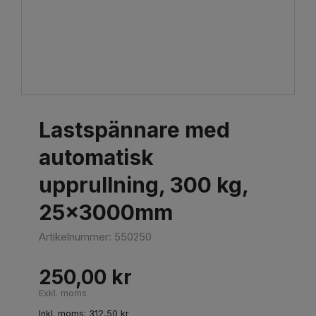
Lastspännare med
automatisk
upprullning, 300 kg,
25x3000mm
Artikelnummer:
550250
250,00
kr
Exkl. moms
Inkl. moms:
312,50
kr