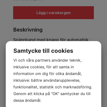
Lägg i varukorgen
Beskrivning
Spännband med knapp för automatisk
ihoprullning som underlättar fastsurrning
Samtycke till cookies
och minimerar trassel. Vid fastsurrning
drar man ut bandet, fäster krokarna och
Vi och våra partners använder teknik,
spänner sedan åt med spännaren för att
inklusive cookies, för att samla in
spänna fast lasten. Anpassad för att
information om dig för olika ändamål,
säkra lättare last.
inklusive: bättre användarupplevelse,
funktionalitet, statistik och marknadsföring.
Genom att klicka på "OK" samtycker du till
dessa ändamål.
ETIM-klasskod: EC012174