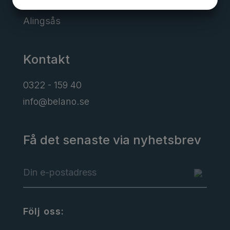
JA
NEJ
JA
NEJ
Borgens gata 6
MARKNADSFÖRING
STATISTIK
Alingsås
Kontakt
0322 - 159 40
info@belano.se
Få det senaste via nyhetsbrev
Följ oss: