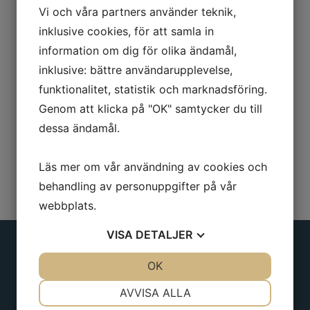
Vi och våra partners använder teknik,
Diameter: 6 mm
inklusive cookies, för att samla in
information om dig för olika ändamål,
Klinglängd: 115 mm
inklusive: bättre användarupplevelse,
Totallängd: 210 mm
funktionalitet, statistik och marknadsföring.
Genom att klicka på "OK" samtycker du till
dessa ändamål.
Läs mer om vår användning av cookies och
behandling av personuppgifter på vår
webbplats.
VISA
DETALJER
JA
NEJ
OK
JA
NEJ
Adress
NÖDVÄNDIG
INSTÄLLNINGAR
AVVISA ALLA