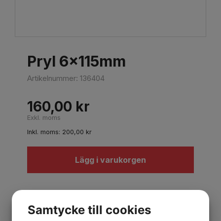
Pryl 6x115mm
Artikelnummer:
136404
160,00
kr
Exkl. moms
Inkl. moms:
200,00
kr
Lägg i varukorgen
Beskrivning
Samtycke till cookies
Rund klinga, slagfast plastskaft.