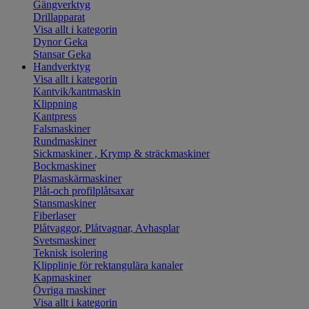
Gängverktyg
Drillapparat
Visa allt i kategorin
Dynor Geka
Stansar Geka
Handverktyg
Visa allt i kategorin
Kantvik/kantmaskin
Klippning
Kantpress
Falsmaskiner
Rundmaskiner
Sickmaskiner , Krymp & sträckmaskiner
Bockmaskiner
Plasmaskärmaskiner
Plåt-och profilplåtsaxar
Stansmaskiner
Fiberlaser
Plåtvaggor, Plåtvagnar, Avhasplar
Svetsmaskiner
Teknisk isolering
Klipplinje för rektangulära kanaler
Kapmaskiner
Övriga maskiner
Visa allt i kategorin