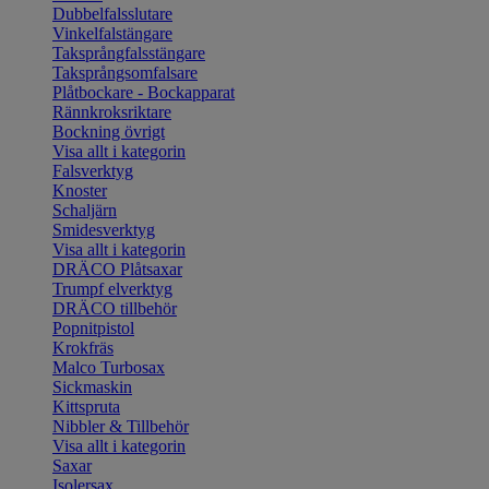
Dubbelfalsslutare
Vinkelfalstängare
Taksprångfalsstängare
Taksprångsomfalsare
Plåtbockare - Bockapparat
Rännkroksriktare
Bockning övrigt
Visa allt i kategorin
Falsverktyg
Knoster
Schaljärn
Smidesverktyg
Visa allt i kategorin
DRÄCO Plåtsaxar
Trumpf elverktyg
DRÄCO tillbehör
Popnitpistol
Krokfräs
Malco Turbosax
Sickmaskin
Kittspruta
Nibbler & Tillbehör
Visa allt i kategorin
Saxar
Isolersax