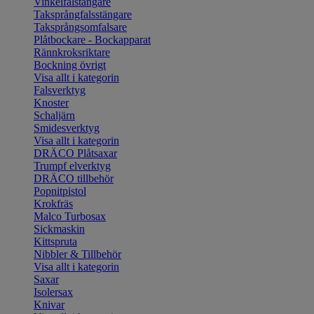
Vinkelfalstängare
Taksprångfalsstängare
Taksprångsomfalsare
Plåtbockare - Bockapparat
Rännkroksriktare
Bockning övrigt
Visa allt i kategorin
Falsverktyg
Knoster
Schaljärn
Smidesverktyg
Visa allt i kategorin
DRÄCO Plåtsaxar
Trumpf elverktyg
DRÄCO tillbehör
Popnitpistol
Krokfräs
Malco Turbosax
Sickmaskin
Kittspruta
Nibbler & Tillbehör
Visa allt i kategorin
Saxar
Isolersax
Knivar