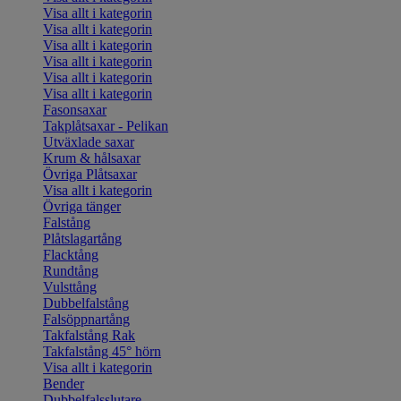
Visa allt i kategorin
Visa allt i kategorin
Visa allt i kategorin
Visa allt i kategorin
Visa allt i kategorin
Visa allt i kategorin
Fasonsaxar
Takplåtsaxar - Pelikan
Utväxlade saxar
Krum & hålsaxar
Övriga Plåtsaxar
Visa allt i kategorin
Övriga tänger
Falstång
Plåtslagartång
Flacktång
Rundtång
Vulsttång
Dubbelfalstång
Falsöppnartång
Takfalstång Rak
Takfalstång 45° hörn
Visa allt i kategorin
Bender
Dubbelfalsslutare