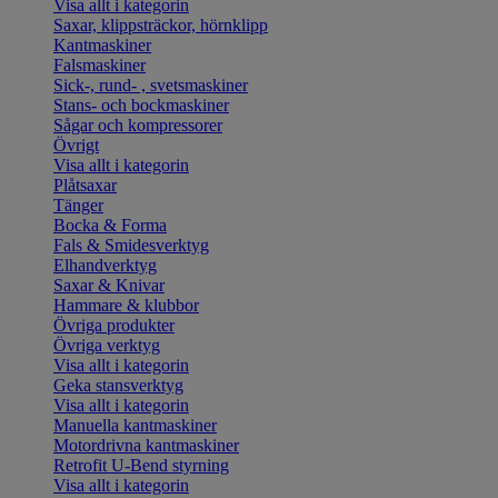
Visa allt i kategorin
Saxar, klippsträckor, hörnklipp
Kantmaskiner
Falsmaskiner
Sick-, rund- , svetsmaskiner
Stans- och bockmaskiner
Sågar och kompressorer
Övrigt
Visa allt i kategorin
Plåtsaxar
Tänger
Bocka & Forma
Fals & Smidesverktyg
Elhandverktyg
Saxar & Knivar
Hammare & klubbor
Övriga produkter
Övriga verktyg
Visa allt i kategorin
Geka stansverktyg
Visa allt i kategorin
Manuella kantmaskiner
Motordrivna kantmaskiner
Retrofit U-Bend styrning
Visa allt i kategorin