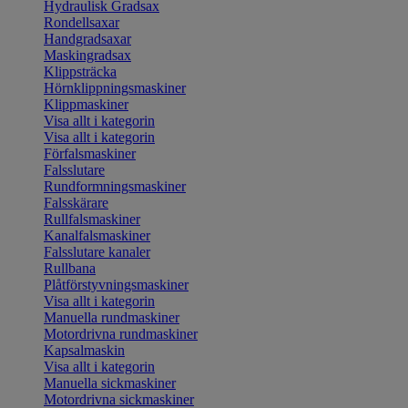
Hydraulisk Gradsax
Rondellsaxar
Handgradsaxar
Maskingradsax
Klippsträcka
Hörnklippningsmaskiner
Klippmaskiner
Visa allt i kategorin
Visa allt i kategorin
Förfalsmaskiner
Falsslutare
Rundformningsmaskiner
Falsskärare
Rullfalsmaskiner
Kanalfalsmaskiner
Falsslutare kanaler
Rullbana
Plåtförstyvningsmaskiner
Visa allt i kategorin
Manuella rundmaskiner
Motordrivna rundmaskiner
Kapsalmaskin
Visa allt i kategorin
Manuella sickmaskiner
Motordrivna sickmaskiner