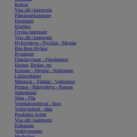
Knivar
Visa allt i kategorin
Plåtslagarhammare
Hammare
Klubbor
Övriga hammare
Visa allt i kategorin
Hylsverktyg - Nycklar - Mejslar
Bits-Borr-Hylsor
Byggkem
Fågelavvisare - Fågelpiggar
Haspar, Beslag, etc
Körnare - Mejslar - Nitdragare
Lödprodukter
Mätstock - Vinklar - Vattenpass
Pennor - Ritsverktyg - Passare
Spännband
Såga - Fila
Ventilationshuvar - Inox
Verktygshink - låda
Produkter övrigt
Visa allt i kategorin
Kittspruta
Verktygssatser
Mollytång