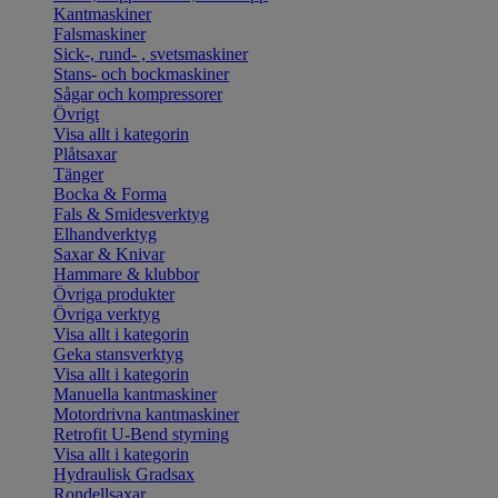
Kantmaskiner
Falsmaskiner
Sick-, rund- , svetsmaskiner
Stans- och bockmaskiner
Sågar och kompressorer
Övrigt
Visa allt i kategorin
Plåtsaxar
Tänger
Bocka & Forma
Fals & Smidesverktyg
Elhandverktyg
Saxar & Knivar
Hammare & klubbor
Övriga produkter
Övriga verktyg
Visa allt i kategorin
Geka stansverktyg
Visa allt i kategorin
Manuella kantmaskiner
Motordrivna kantmaskiner
Retrofit U-Bend styrning
Visa allt i kategorin
Hydraulisk Gradsax
Rondellsaxar