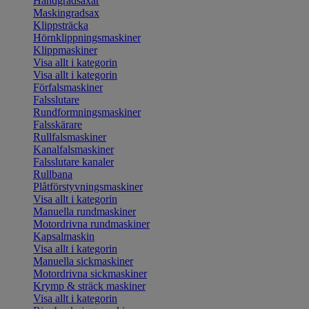
Handgradsaxar
Maskingradsax
Klippsträcka
Hörnklippningsmaskiner
Klippmaskiner
Visa allt i kategorin
Visa allt i kategorin
Förfalsmaskiner
Falsslutare
Rundformningsmaskiner
Falsskärare
Rullfalsmaskiner
Kanalfalsmaskiner
Falsslutare kanaler
Rullbana
Plåtförstyvningsmaskiner
Visa allt i kategorin
Manuella rundmaskiner
Motordrivna rundmaskiner
Kapsalmaskin
Visa allt i kategorin
Manuella sickmaskiner
Motordrivna sickmaskiner
Krymp & sträck maskiner
Visa allt i kategorin