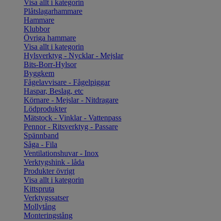
Visa allt i kategorin
Plåtslagarhammare
Hammare
Klubbor
Övriga hammare
Visa allt i kategorin
Hylsverktyg - Nycklar - Mejslar
Bits-Borr-Hylsor
Byggkem
Fågelavvisare - Fågelpiggar
Haspar, Beslag, etc
Körnare - Mejslar - Nitdragare
Lödprodukter
Mätstock - Vinklar - Vattenpass
Pennor - Ritsverktyg - Passare
Spännband
Såga - Fila
Ventilationshuvar - Inox
Verktygshink - låda
Produkter övrigt
Visa allt i kategorin
Kittspruta
Verktygssatser
Mollytång
Monteringstång