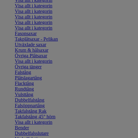
Visa allt i kategorin
Visa allt i kategorin
Visa allt i kategorin
Visa allt i kategorin
Visa allt i kategorin
Visa allt i kategorin
Fasonsaxar
Takplåtsaxar - Pelikan
Utväxlade saxar
Krum & hålsaxar
Övriga Plåtsaxar
Visa allt i kategorin
Övriga tänger
Falstång
Plåtslagartång
Flacktång
Rundtång
Vulsttång
Dubbelfalstång
Falsöppnartång
Takfalstång Rak
Takfalstång 45° hörn
Visa allt i kategorin
Bender
Dubbelfalsslutare