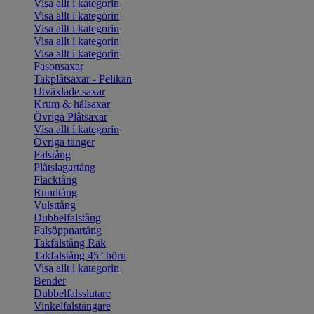
Visa allt i kategorin
Visa allt i kategorin
Visa allt i kategorin
Visa allt i kategorin
Visa allt i kategorin
Fasonsaxar
Takplåtsaxar - Pelikan
Utväxlade saxar
Krum & hålsaxar
Övriga Plåtsaxar
Visa allt i kategorin
Övriga tänger
Falstång
Plåtslagartång
Flacktång
Rundtång
Vulsttång
Dubbelfalstång
Falsöppnartång
Takfalstång Rak
Takfalstång 45° hörn
Visa allt i kategorin
Bender
Dubbelfalsslutare
Vinkelfalstängare