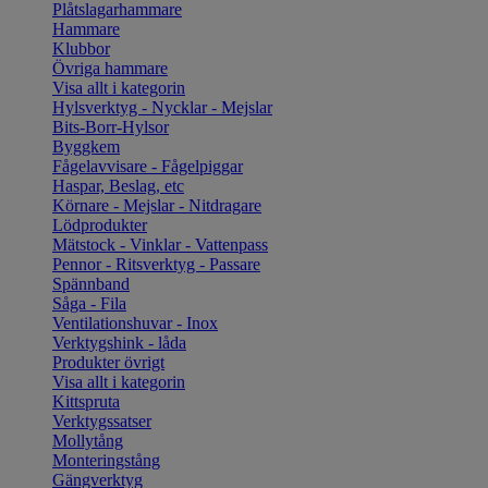
Plåtslagarhammare
Hammare
Klubbor
Övriga hammare
Visa allt i kategorin
Hylsverktyg - Nycklar - Mejslar
Bits-Borr-Hylsor
Byggkem
Fågelavvisare - Fågelpiggar
Haspar, Beslag, etc
Körnare - Mejslar - Nitdragare
Lödprodukter
Mätstock - Vinklar - Vattenpass
Pennor - Ritsverktyg - Passare
Spännband
Såga - Fila
Ventilationshuvar - Inox
Verktygshink - låda
Produkter övrigt
Visa allt i kategorin
Kittspruta
Verktygssatser
Mollytång
Monteringstång
Gängverktyg