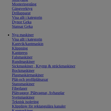
Monteringstång
Gängverktyg
Drillapparat
Visa allt i kategorin
Dynor Geka
Stansar Geka
Nya maskiner
Visa allt i kategorin
Kantvik/kantmaskin
Klippning
Kantpress
Falsmaskiner
Rundmaskiner
Sickmaskiner , Krymp & sträckmaskiner
Bockmaskiner
Plasmaskärmaskiner
Plåt-och profilplåtsaxar
Stansmaskiner
Fiberlaser
Plåtvaggor, Plåtvagnar, Avhasplar
Svetsmaskiner
Teknisk isolering
Klipplinje för rektangulära kanaler
Kapmaskiner