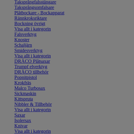
Taksprångfalsstängare
Taksprångsomfalsare
Plåtbockare - Bockapparat
Rännkroksriktare
Bockning övrigt
Visa allt i kategorin
Falsverktyg
Knoster
Schaljärn
Smidesverktyg
Visa allt i kategorin
DRÄCO Plåtsaxar
Trumpf elverktyg
DRÄCO tillbehör
Popnitpistol
Krokfräs
Malco Turbosax
Sickmaskin
Kittspruta
Nibbler & Tillbehör
Visa allt i kategorin
Saxar
Isolersax
Knivar
Visa allt i kategorin