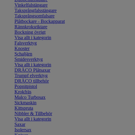
Vinkelfalstängare
Taksprångfalsstängare
Taksprångsomfalsare
Plåtbockare - Bockapparat
Rännkroksriktare
Bockning övrigt
Visa allt i kategorin
Falsverktyg
Knoster
Schaljärn
Smidesverktyg
Visa allt i kategorin
DRÄCO Plåtsaxar
Trumpf elverktyg
DRÄCO tillbehör
Popnitpistol
Krokfräs
Malco Turbosax
Sickmaskin
Kittspruta
Nibbler & Tillbehör
Visa allt i kategorin
Saxar
Isolersax