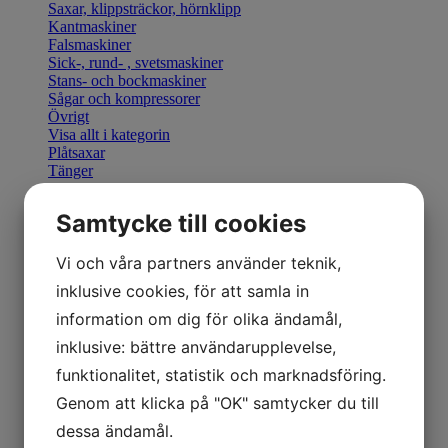
Saxar, klippsträckor, hörnklipp
Kantmaskiner
Falsmaskiner
Sick-, rund- , svetsmaskiner
Stans- och bockmaskiner
Sågar och kompressorer
Övrigt
Visa allt i kategorin
Plåtsaxar
Tänger
Bocka & Forma
Fals & Smidesverktyg
Samtycke till cookies
Elhandverktyg
Saxar & Knivar
Hammare & klubbor
Vi och våra partners använder teknik,
Övriga produkter
inklusive cookies, för att samla in
Övriga verktyg
Visa allt i kategorin
information om dig för olika ändamål,
Geka stansverktyg
inklusive: bättre användarupplevelse,
Visa allt i kategorin
Manuella kantmaskiner
funktionalitet, statistik och marknadsföring.
Motordrivna kantmaskiner
Genom att klicka på "OK" samtycker du till
Retrofit U-Bend styrning
Visa allt i kategorin
dessa ändamål.
Hydraulisk Gradsax