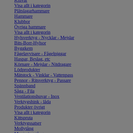
Knivar
Visa allt i kategorin
Plåtslagarhammare
Hammare
Klubbor
Övriga hammare
Visa allt i kategorin
Hylsverktyg - Nycklar - Mejslar
Bits-Borr-Hylsor
Byggkem
Fågelavvisare - Fågelpiggar
Haspar, Beslag, etc
Körnare - Mejslar - Nitdragare
Lödprodukter
Mätstock - Vinklar - Vattenpass
Pennor - Ritsverktyg - Passare
Spännband
Såga - Fila
Ventilationshuvar - Inox
Verktygshink - låda
Produkter övrigt
Visa allt i kategorin
Kittspruta
Verktygssatser
Mollytång