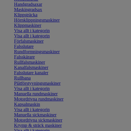
Handgradsaxar
Maskingradsax
Klippsträcka
Hörnklippningsmaskiner
Klippmaskiner
Visa allt i kategorin
Visa allt i kategorin
Förfalsmaskiner
Falsslutare
Rundformningsmaskiner
Falsskärare
Rullfalsmaskiner
Kanalfalsmaskiner
Falsslutare kanaler
Rullbana
Plåtförstyvningsmaskiner
Visa allt i kategorin
Manuella rundmaskiner
Motordrivna rundmaskiner
Kapsalmaskin
Visa allt i kategorin
Manuella sickmaskiner
Motordrivna sickmaskiner
Krymp & sträck maskiner
Visa allt i kategorin