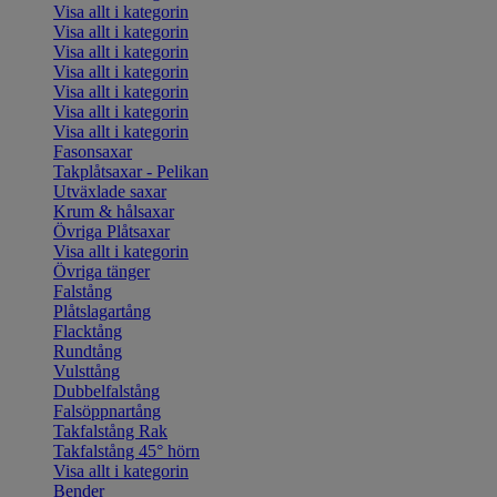
Visa allt i kategorin
Visa allt i kategorin
Visa allt i kategorin
Visa allt i kategorin
Visa allt i kategorin
Visa allt i kategorin
Visa allt i kategorin
Fasonsaxar
Takplåtsaxar - Pelikan
Utväxlade saxar
Krum & hålsaxar
Övriga Plåtsaxar
Visa allt i kategorin
Övriga tänger
Falstång
Plåtslagartång
Flacktång
Rundtång
Vulsttång
Dubbelfalstång
Falsöppnartång
Takfalstång Rak
Takfalstång 45° hörn
Visa allt i kategorin
Bender