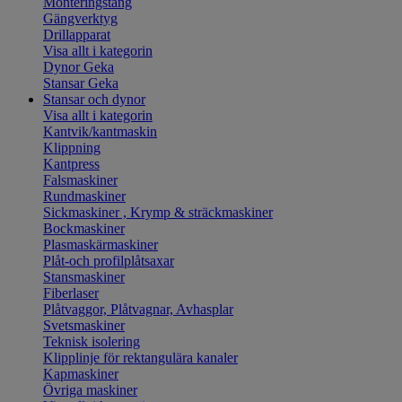
Monteringstång
Gängverktyg
Drillapparat
Visa allt i kategorin
Dynor Geka
Stansar Geka
Stansar och dynor
Visa allt i kategorin
Kantvik/kantmaskin
Klippning
Kantpress
Falsmaskiner
Rundmaskiner
Sickmaskiner , Krymp & sträckmaskiner
Bockmaskiner
Plasmaskärmaskiner
Plåt-och profilplåtsaxar
Stansmaskiner
Fiberlaser
Plåtvaggor, Plåtvagnar, Avhasplar
Svetsmaskiner
Teknisk isolering
Klipplinje för rektangulära kanaler
Kapmaskiner
Övriga maskiner