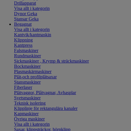
Drillapparat
Visa allt i kategorin
Dynor Geka
Stansar Geka
Begagnat
Visa allt i kategorin
Kantvik/kantmaskin
Klippning
Kantpress
Falsmaskiner
Rundmaskiner
Sickmaskiner , Krymp & sträckmaskiner
Bockmaskiner
Plasmaskärmaskiner
Plåt-och profilplåtsaxar
Stansmaskiner
Fiberlaser
Plåtvaggor, Plåtvagnar, Avhasplar
Svetsmaskiner
Teknisk isolering
Klipplinje för rektangulära kanaler
Kapmaskiner
Övriga maskiner
Visa allt i kategorin
Saxar, klippsträckor, hörnklipp