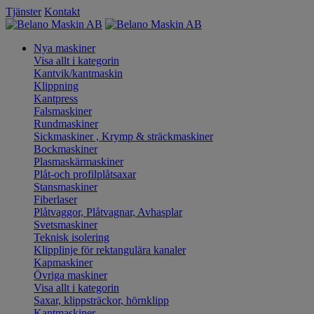
Tjänster
Kontakt
Nya maskiner
Visa allt i kategorin
Kantvik/kantmaskin
Klippning
Kantpress
Falsmaskiner
Rundmaskiner
Sickmaskiner , Krymp & sträckmaskiner
Bockmaskiner
Plasmaskärmaskiner
Plåt-och profilplåtsaxar
Stansmaskiner
Fiberlaser
Plåtvaggor, Plåtvagnar, Avhasplar
Svetsmaskiner
Teknisk isolering
Klipplinje för rektangulära kanaler
Kapmaskiner
Övriga maskiner
Visa allt i kategorin
Saxar, klippsträckor, hörnklipp
Kantmaskiner