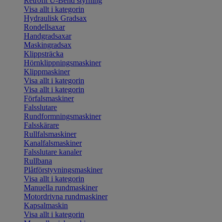
Retrofit U-Bend styrning
Visa allt i kategorin
Hydraulisk Gradsax
Rondellsaxar
Handgradsaxar
Maskingradsax
Klippsträcka
Hörnklippningsmaskiner
Klippmaskiner
Visa allt i kategorin
Visa allt i kategorin
Förfalsmaskiner
Falsslutare
Rundformningsmaskiner
Falsskärare
Rullfalsmaskiner
Kanalfalsmaskiner
Falsslutare kanaler
Rullbana
Plåtförstyvningsmaskiner
Visa allt i kategorin
Manuella rundmaskiner
Motordrivna rundmaskiner
Kapsalmaskin
Visa allt i kategorin