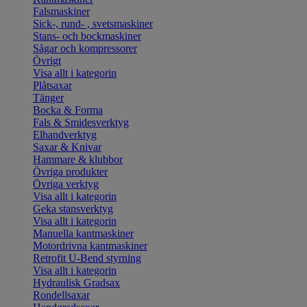
Falsmaskiner
Sick-, rund- , svetsmaskiner
Stans- och bockmaskiner
Sågar och kompressorer
Övrigt
Visa allt i kategorin
Plåtsaxar
Tänger
Bocka & Forma
Fals & Smidesverktyg
Elhandverktyg
Saxar & Knivar
Hammare & klubbor
Övriga produkter
Övriga verktyg
Visa allt i kategorin
Geka stansverktyg
Visa allt i kategorin
Manuella kantmaskiner
Motordrivna kantmaskiner
Retrofit U-Bend styrning
Visa allt i kategorin
Hydraulisk Gradsax
Rondellsaxar