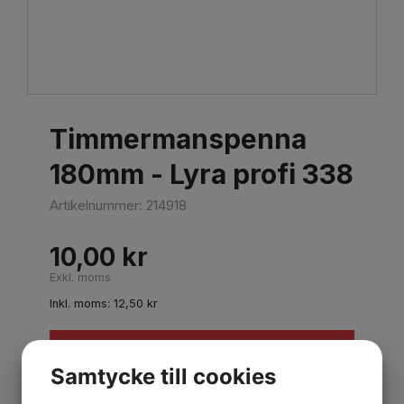
Timmermanspenna
180mm - Lyra profi 338
Artikelnummer:
214918
10,00
kr
Exkl. moms
Inkl. moms:
12,50
kr
Lägg i varukorgen
Samtycke till cookies