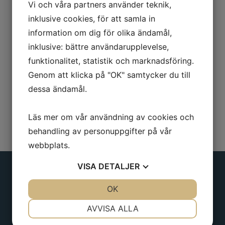
Vi och våra partners använder teknik,
Beskrivning
inklusive cookies, för att samla in
Oval, rödlackerad.
information om dig för olika ändamål,
inklusive: bättre användarupplevelse,
Längd: 180 mm
funktionalitet, statistik och marknadsföring.
Genom att klicka på "OK" samtycker du till
dessa ändamål.
Läs mer om vår användning av cookies och
behandling av personuppgifter på vår
webbplats.
VISA
DETALJER
JA
NEJ
OK
JA
NEJ
Adress
NÖDVÄNDIG
INSTÄLLNINGAR
AVVISA ALLA
Borgens gata 6
JA
NEJ
JA
NEJ