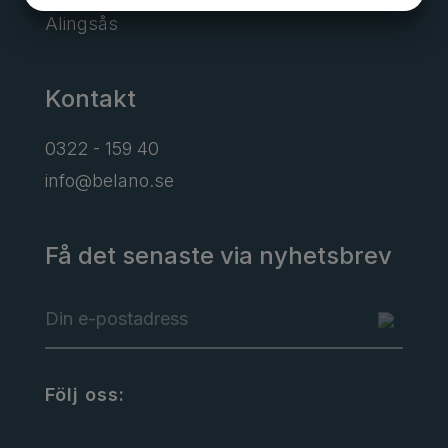
Alingsås
MARKNADSFÖRING
STATISTIK
Kontakt
0322 - 159 40
info@belano.se
Få det senaste via nyhetsbrev
Följ oss: