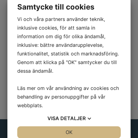
Beskrivning
Samtycke till cookies
Rund klinga, slagfast plastskaft.
Vi och våra partners använder teknik,
inklusive cookies, för att samla in
Diameter: 6mm
information om dig för olika ändamål,
Klinglängd: 60 mm
inklusive: bättre användarupplevelse,
funktionalitet, statistik och marknadsföring.
Totallängd: 148 mm
Genom att klicka på "OK" samtycker du till
dessa ändamål.
Läs mer om vår användning av cookies och
behandling av personuppgifter på vår
webbplats.
VISA
DETALJER
JA
NEJ
OK
JA
NEJ