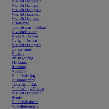
Visa allt i kategorin
Visa allt i kategorin
Visa allt i kategorin
Visa allt i kategorin
Visa allt i kategorin
Fasonsaxar
Takplåtsaxar - Pelikan
Utväxlade saxar
Krum & hålsaxar
Övriga Plåtsaxar
Visa allt i kategorin
Övriga tänger
Falstång
Plåtslagartång
Flacktång
Rundtång
Vulsttång
Dubbelfalstång
Falsöppnartång
Takfalstång Rak
Takfalstång 45° hörn
Visa allt i kategorin
Bender
Dubbelfalsslutare
Vinkelfalstängare