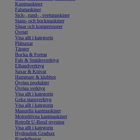
Kantmaskiner
Falsmaskiner
Sick-, rund- , svetsmaskiner
Stans- och bockmaskiner
Sågar och kompressorer
Övrigt
Visa allt i kategorin
Plåtsaxar
Tänger
Bocka & Forma
Fals & Smidesverktyg
Elhandverktyg
Saxar & Knivar
Hammare & klubbor
Övriga produkter
Övriga verktyg
Visa allt i kategorin
Geka stansverktyg
Visa allt i kategorin
Manuella kantmaskiner
Motordrivna kantmaskiner
Retrofit U-Bend styrning
Visa allt i kategorin
Hydraulisk Gradsax
Rondellsaxar