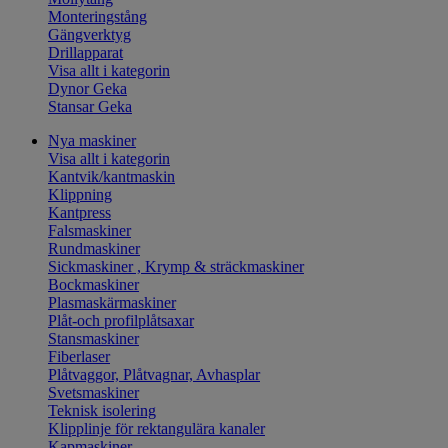
Monteringstång
Gängverktyg
Drillapparat
Visa allt i kategorin
Dynor Geka
Stansar Geka
Nya maskiner
Visa allt i kategorin
Kantvik/kantmaskin
Klippning
Kantpress
Falsmaskiner
Rundmaskiner
Sickmaskiner , Krymp & sträckmaskiner
Bockmaskiner
Plasmaskärmaskiner
Plåt-och profilplåtsaxar
Stansmaskiner
Fiberlaser
Plåtvaggor, Plåtvagnar, Avhasplar
Svetsmaskiner
Teknisk isolering
Klipplinje för rektangulära kanaler
Kapmaskiner