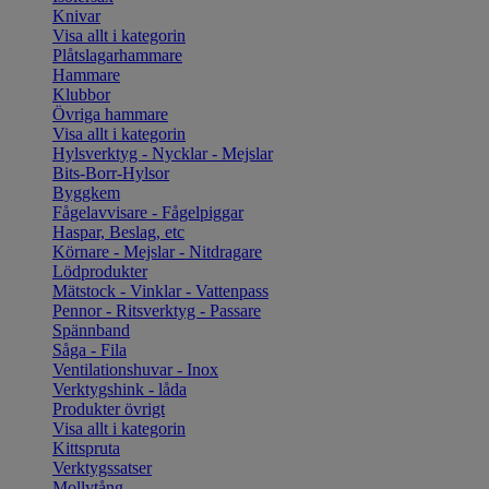
Knivar
Visa allt i kategorin
Plåtslagarhammare
Hammare
Klubbor
Övriga hammare
Visa allt i kategorin
Hylsverktyg - Nycklar - Mejslar
Bits-Borr-Hylsor
Byggkem
Fågelavvisare - Fågelpiggar
Haspar, Beslag, etc
Körnare - Mejslar - Nitdragare
Lödprodukter
Mätstock - Vinklar - Vattenpass
Pennor - Ritsverktyg - Passare
Spännband
Såga - Fila
Ventilationshuvar - Inox
Verktygshink - låda
Produkter övrigt
Visa allt i kategorin
Kittspruta
Verktygssatser
Mollytång