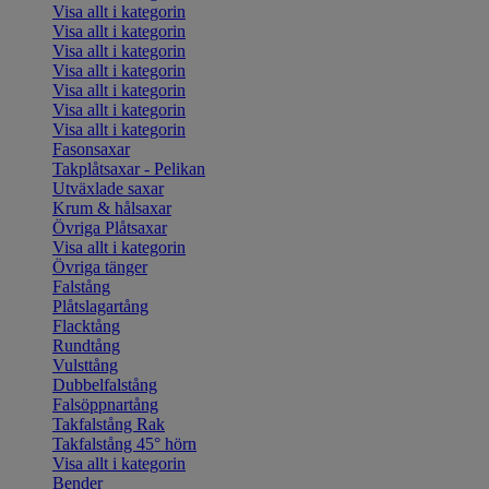
Visa allt i kategorin
Visa allt i kategorin
Visa allt i kategorin
Visa allt i kategorin
Visa allt i kategorin
Visa allt i kategorin
Visa allt i kategorin
Fasonsaxar
Takplåtsaxar - Pelikan
Utväxlade saxar
Krum & hålsaxar
Övriga Plåtsaxar
Visa allt i kategorin
Övriga tänger
Falstång
Plåtslagartång
Flacktång
Rundtång
Vulsttång
Dubbelfalstång
Falsöppnartång
Takfalstång Rak
Takfalstång 45° hörn
Visa allt i kategorin
Bender