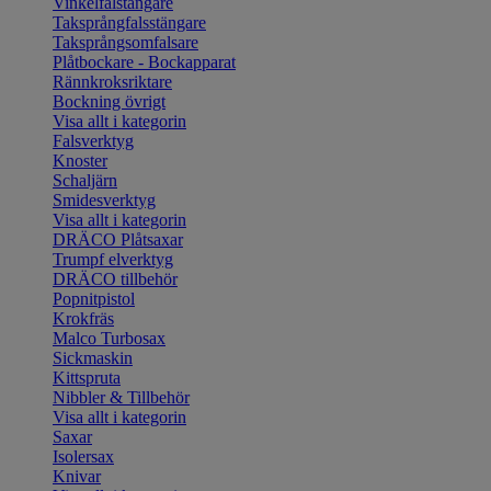
Vinkelfalstängare
Taksprångfalsstängare
Taksprångsomfalsare
Plåtbockare - Bockapparat
Rännkroksriktare
Bockning övrigt
Visa allt i kategorin
Falsverktyg
Knoster
Schaljärn
Smidesverktyg
Visa allt i kategorin
DRÄCO Plåtsaxar
Trumpf elverktyg
DRÄCO tillbehör
Popnitpistol
Krokfräs
Malco Turbosax
Sickmaskin
Kittspruta
Nibbler & Tillbehör
Visa allt i kategorin
Saxar
Isolersax
Knivar