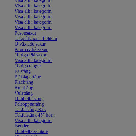
Visa allt i kategorin
Visa allt i kategorin
Visa allt i kategorin
Visa allt i kategorin
Visa allt i kategorin
Visa allt i kategorin
Fasonsaxar
Takplåtsaxar - Pelikan
Utväxlade saxar
Krum & hålsaxar
Övriga Plåtsaxar
Visa allt i kategorin
Övriga tänger
Falstång
Plåtslagartång
Flacktång
Rundtång
Vulsttång
Dubbelfalstång
Falsöppnartång
Takfalstång Rak
Takfalstång 45° hörn
Visa allt i kategorin
Bender
Dubbelfalsslutare