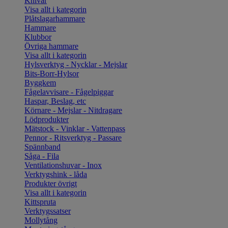
Knivar
Visa allt i kategorin
Plåtslagarhammare
Hammare
Klubbor
Övriga hammare
Visa allt i kategorin
Hylsverktyg - Nycklar - Mejslar
Bits-Borr-Hylsor
Byggkem
Fågelavvisare - Fågelpiggar
Haspar, Beslag, etc
Körnare - Mejslar - Nitdragare
Lödprodukter
Mätstock - Vinklar - Vattenpass
Pennor - Ritsverktyg - Passare
Spännband
Såga - Fila
Ventilationshuvar - Inox
Verktygshink - låda
Produkter övrigt
Visa allt i kategorin
Kittspruta
Verktygssatser
Mollytång