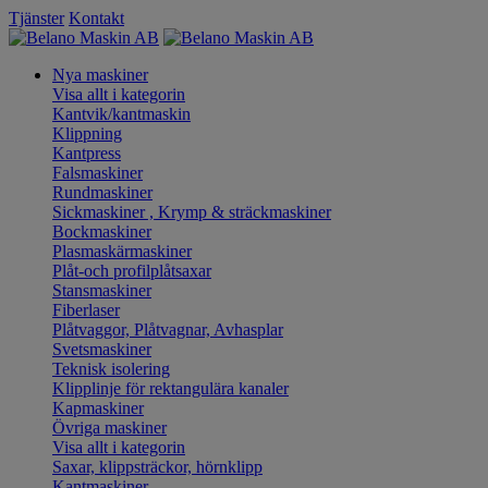
Tjänster
Kontakt
Nya maskiner
Visa allt i kategorin
Kantvik/kantmaskin
Klippning
Kantpress
Falsmaskiner
Rundmaskiner
Sickmaskiner , Krymp & sträckmaskiner
Bockmaskiner
Plasmaskärmaskiner
Plåt-och profilplåtsaxar
Stansmaskiner
Fiberlaser
Plåtvaggor, Plåtvagnar, Avhasplar
Svetsmaskiner
Teknisk isolering
Klipplinje för rektangulära kanaler
Kapmaskiner
Övriga maskiner
Visa allt i kategorin
Saxar, klippsträckor, hörnklipp
Kantmaskiner