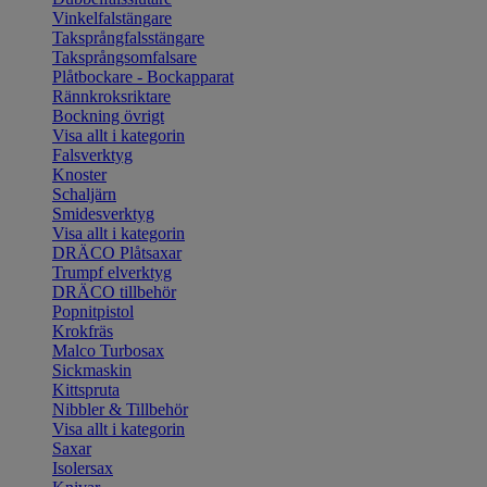
Vinkelfalstängare
Taksprångfalsstängare
Taksprångsomfalsare
Plåtbockare - Bockapparat
Rännkroksriktare
Bockning övrigt
Visa allt i kategorin
Falsverktyg
Knoster
Schaljärn
Smidesverktyg
Visa allt i kategorin
DRÄCO Plåtsaxar
Trumpf elverktyg
DRÄCO tillbehör
Popnitpistol
Krokfräs
Malco Turbosax
Sickmaskin
Kittspruta
Nibbler & Tillbehör
Visa allt i kategorin
Saxar
Isolersax