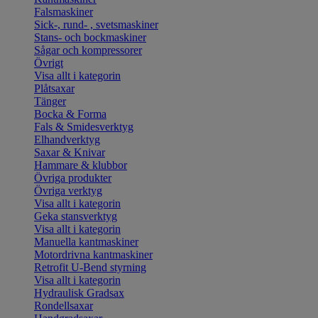
Falsmaskiner
Sick-, rund- , svetsmaskiner
Stans- och bockmaskiner
Sågar och kompressorer
Övrigt
Visa allt i kategorin
Plåtsaxar
Tänger
Bocka & Forma
Fals & Smidesverktyg
Elhandverktyg
Saxar & Knivar
Hammare & klubbor
Övriga produkter
Övriga verktyg
Visa allt i kategorin
Geka stansverktyg
Visa allt i kategorin
Manuella kantmaskiner
Motordrivna kantmaskiner
Retrofit U-Bend styrning
Visa allt i kategorin
Hydraulisk Gradsax
Rondellsaxar