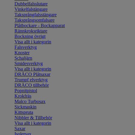
Dubbelfalsslutare
Vinkelfalstängare
Taksprångfalsstängare
Taksprångsomfalsare
Plåtbockare - Bockapparat
Rännkroksriktare
Bockning övrigt
Visa allt i kategorin
Falsverktyg
Knoster
Schaljärn
Smidesverktyg
Visa allt i kategorin
DRÄCO Plåtsaxar
Trumpf elverktyg
DRÄCO tillbehör
Popnitpistol
Krokfräs
Malco Turbosax
Sickmaskin
Kittspruta
Nibbler & Tillbehör
Visa allt i kategorin
Saxar
Isolersax