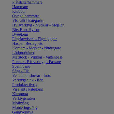
Plåtslagarhammare
Hammare
Klubbor
Övriga hammare
Visa allt i kategorin
Hylsverktyg - Nycklar - Mejslar
Bits-Borr-Hylsor
Byggkem
Fågelavvisare - Fågelpiggar
Haspar, Beslag, etc
Körnare - Mejslar - Nitdragare
Lödprodukter
Mätstock - Vinklar - Vattenpass
Pennor - Ritsverktyg - Passare
Spännband
Såga - Fila
Ventilationshuvar - Inox
Verktygshink - låda
Produkter övrigt
Visa allt i kategorin
Kittspruta
Verktygssatser
Mollytång
Monteringstång
Gängverktyg