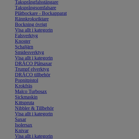
Taksprångfalsstängare
Taksprångsomfalsare
Plåtbockare - Bockapparat
Rännkroksriktare
Bockning övrigt
Visa allt i kategorin
Falsverktyg
Knoster
Schaljärn
Smidesverktyg
Visa allt i kategorin
DRÄCO Plåtsaxar
Trumpf elverktyg
DRÄCO tillbehör
Popnitpistol
Krokfräs
Malco Turbosax
Sickmaskin
Kittspruta
Nibbler & Tillbehör
Visa allt i kategorin
Saxar
Isolersax
Knivar
Visa allt i kategorin