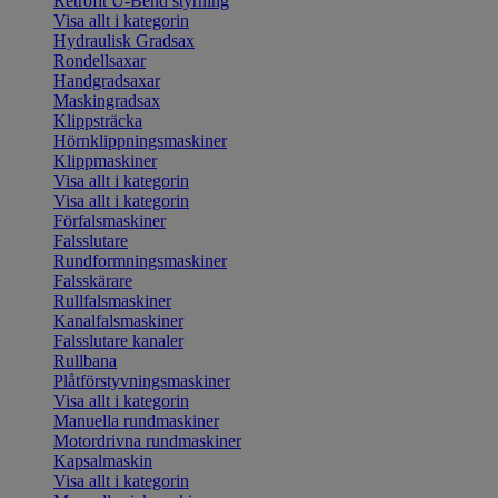
Retrofit U-Bend styrning
Visa allt i kategorin
Hydraulisk Gradsax
Rondellsaxar
Handgradsaxar
Maskingradsax
Klippsträcka
Hörnklippningsmaskiner
Klippmaskiner
Visa allt i kategorin
Visa allt i kategorin
Förfalsmaskiner
Falsslutare
Rundformningsmaskiner
Falsskärare
Rullfalsmaskiner
Kanalfalsmaskiner
Falsslutare kanaler
Rullbana
Plåtförstyvningsmaskiner
Visa allt i kategorin
Manuella rundmaskiner
Motordrivna rundmaskiner
Kapsalmaskin
Visa allt i kategorin