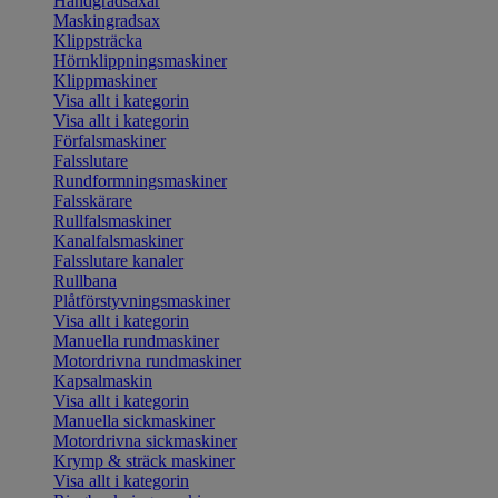
Handgradsaxar
Maskingradsax
Klippsträcka
Hörnklippningsmaskiner
Klippmaskiner
Visa allt i kategorin
Visa allt i kategorin
Förfalsmaskiner
Falsslutare
Rundformningsmaskiner
Falsskärare
Rullfalsmaskiner
Kanalfalsmaskiner
Falsslutare kanaler
Rullbana
Plåtförstyvningsmaskiner
Visa allt i kategorin
Manuella rundmaskiner
Motordrivna rundmaskiner
Kapsalmaskin
Visa allt i kategorin
Manuella sickmaskiner
Motordrivna sickmaskiner
Krymp & sträck maskiner
Visa allt i kategorin