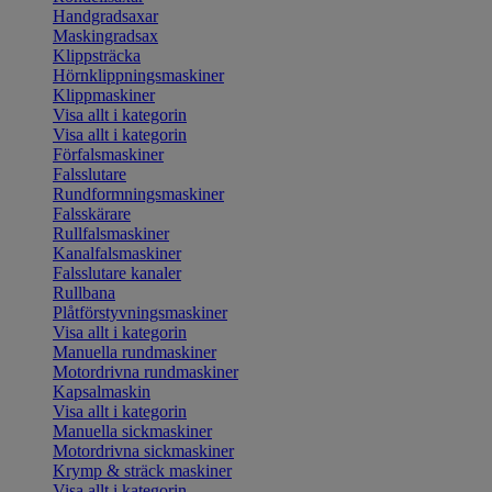
Handgradsaxar
Maskingradsax
Klippsträcka
Hörnklippningsmaskiner
Klippmaskiner
Visa allt i kategorin
Visa allt i kategorin
Förfalsmaskiner
Falsslutare
Rundformningsmaskiner
Falsskärare
Rullfalsmaskiner
Kanalfalsmaskiner
Falsslutare kanaler
Rullbana
Plåtförstyvningsmaskiner
Visa allt i kategorin
Manuella rundmaskiner
Motordrivna rundmaskiner
Kapsalmaskin
Visa allt i kategorin
Manuella sickmaskiner
Motordrivna sickmaskiner
Krymp & sträck maskiner
Visa allt i kategorin