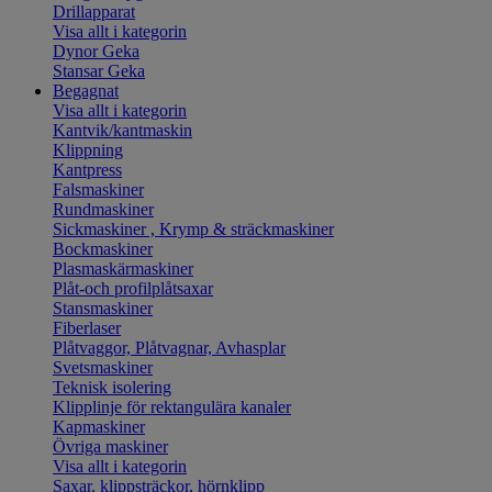
Drillapparat
Visa allt i kategorin
Dynor Geka
Stansar Geka
Begagnat
Visa allt i kategorin
Kantvik/kantmaskin
Klippning
Kantpress
Falsmaskiner
Rundmaskiner
Sickmaskiner , Krymp & sträckmaskiner
Bockmaskiner
Plasmaskärmaskiner
Plåt-och profilplåtsaxar
Stansmaskiner
Fiberlaser
Plåtvaggor, Plåtvagnar, Avhasplar
Svetsmaskiner
Teknisk isolering
Klipplinje för rektangulära kanaler
Kapmaskiner
Övriga maskiner
Visa allt i kategorin
Saxar, klippsträckor, hörnklipp