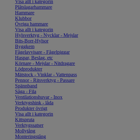
Visa allt i kategorin
Plåtslagarhammare
Hammare
Klubbor
Övriga hammare
Visa allt i kategorin
Hylsverktyg - Nycklar - Mejslar
Bits-Borr-Hylsor
Byggkem
Fågelavvisare - Fågelpiggar
Haspar, Beslag, etc
Körnare - Mejslar - Nitdragare
Lödprodukter
Mätstock - Vinklar - Vattenpass
Pennor - Ritsverktyg - Passare
Spännband
Såga - Fila
Ventilationshuvar - Inox
Verktygshink - låda
Produkter övrigt
Visa allt i kategorin
Kittspruta
Verktygssatser
Mollytång
Monteringstång