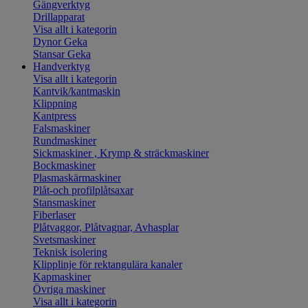
Gängverktyg
Drillapparat
Visa allt i kategorin
Dynor Geka
Stansar Geka
Handverktyg
Visa allt i kategorin
Kantvik/kantmaskin
Klippning
Kantpress
Falsmaskiner
Rundmaskiner
Sickmaskiner , Krymp & sträckmaskiner
Bockmaskiner
Plasmaskärmaskiner
Plåt-och profilplåtsaxar
Stansmaskiner
Fiberlaser
Plåtvaggor, Plåtvagnar, Avhasplar
Svetsmaskiner
Teknisk isolering
Klipplinje för rektangulära kanaler
Kapmaskiner
Övriga maskiner
Visa allt i kategorin