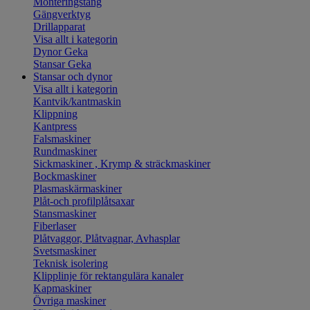
Monteringstång
Gängverktyg
Drillapparat
Visa allt i kategorin
Dynor Geka
Stansar Geka
Stansar och dynor
Visa allt i kategorin
Kantvik/kantmaskin
Klippning
Kantpress
Falsmaskiner
Rundmaskiner
Sickmaskiner , Krymp & sträckmaskiner
Bockmaskiner
Plasmaskärmaskiner
Plåt-och profilplåtsaxar
Stansmaskiner
Fiberlaser
Plåtvaggor, Plåtvagnar, Avhasplar
Svetsmaskiner
Teknisk isolering
Klipplinje för rektangulära kanaler
Kapmaskiner
Övriga maskiner