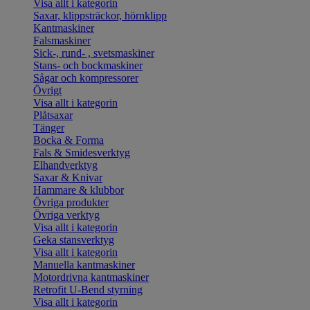
Visa allt i kategorin
Saxar, klippsträckor, hörnklipp
Kantmaskiner
Falsmaskiner
Sick-, rund- , svetsmaskiner
Stans- och bockmaskiner
Sågar och kompressorer
Övrigt
Visa allt i kategorin
Plåtsaxar
Tänger
Bocka & Forma
Fals & Smidesverktyg
Elhandverktyg
Saxar & Knivar
Hammare & klubbor
Övriga produkter
Övriga verktyg
Visa allt i kategorin
Geka stansverktyg
Visa allt i kategorin
Manuella kantmaskiner
Motordrivna kantmaskiner
Retrofit U-Bend styrning
Visa allt i kategorin