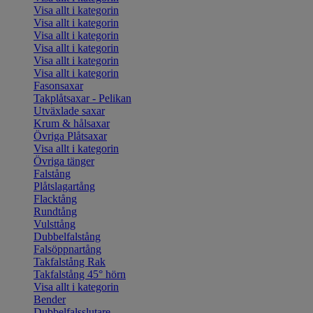
Visa allt i kategorin
Visa allt i kategorin
Visa allt i kategorin
Visa allt i kategorin
Visa allt i kategorin
Visa allt i kategorin
Fasonsaxar
Takplåtsaxar - Pelikan
Utväxlade saxar
Krum & hålsaxar
Övriga Plåtsaxar
Visa allt i kategorin
Övriga tänger
Falstång
Plåtslagartång
Flacktång
Rundtång
Vulsttång
Dubbelfalstång
Falsöppnartång
Takfalstång Rak
Takfalstång 45° hörn
Visa allt i kategorin
Bender
Dubbelfalsslutare