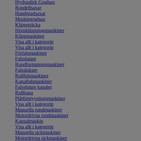
Hydraulisk Gradsax
Rondellsaxar
Handgradsaxar
Maskingradsax
Klippsträcka
Hörnklippningsmaskiner
Klippmaskiner
Visa allt i kategorin
Visa allt i kategorin
Förfalsmaskiner
Falsslutare
Rundformningsmaskiner
Falsskärare
Rullfalsmaskiner
Kanalfalsmaskiner
Falsslutare kanaler
Rullbana
Plåtförstyvningsmaskiner
Visa allt i kategorin
Manuella rundmaskiner
Motordrivna rundmaskiner
Kapsalmaskin
Visa allt i kategorin
Manuella sickmaskiner
Motordrivna sickmaskiner