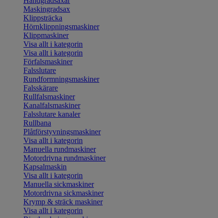
Handgradsaxar
Maskingradsax
Klippsträcka
Hörnklippningsmaskiner
Klippmaskiner
Visa allt i kategorin
Visa allt i kategorin
Förfalsmaskiner
Falsslutare
Rundformningsmaskiner
Falsskärare
Rullfalsmaskiner
Kanalfalsmaskiner
Falsslutare kanaler
Rullbana
Plåtförstyvningsmaskiner
Visa allt i kategorin
Manuella rundmaskiner
Motordrivna rundmaskiner
Kapsalmaskin
Visa allt i kategorin
Manuella sickmaskiner
Motordrivna sickmaskiner
Krymp & sträck maskiner
Visa allt i kategorin