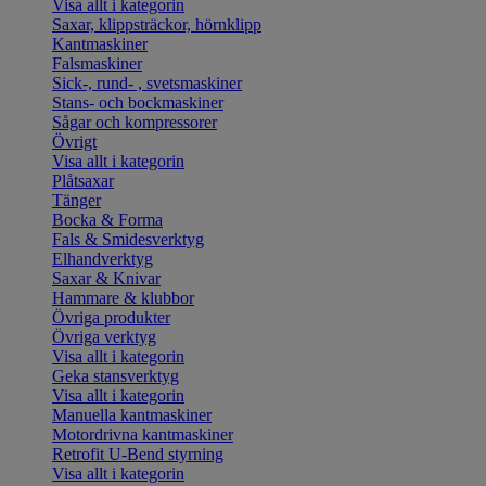
Visa allt i kategorin
Saxar, klippsträckor, hörnklipp
Kantmaskiner
Falsmaskiner
Sick-, rund- , svetsmaskiner
Stans- och bockmaskiner
Sågar och kompressorer
Övrigt
Visa allt i kategorin
Plåtsaxar
Tänger
Bocka & Forma
Fals & Smidesverktyg
Elhandverktyg
Saxar & Knivar
Hammare & klubbor
Övriga produkter
Övriga verktyg
Visa allt i kategorin
Geka stansverktyg
Visa allt i kategorin
Manuella kantmaskiner
Motordrivna kantmaskiner
Retrofit U-Bend styrning
Visa allt i kategorin