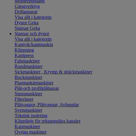
Monteringstång
Gängverktyg
Drillapparat
Visa allt i kategorin
Dynor Geka
Stansar Geka
Stansar och dynor
Visa allt i kategorin
Kantvik/kantmaskin
Klippning
Kantpress
Falsmaskiner
Rundmaskiner
Sickmaskiner , Krymp & sträckmaskiner
Bockmaskiner
Plasmaskärmaskiner
Plåt-och profilplåtsaxar
Stansmaskiner
Fiberlaser
Plåtvaggor, Plåtvagnar, Avhasplar
Svetsmaskiner
Teknisk isolering
Klipplinje för rektangulära kanaler
Kapmaskiner
Övriga maskiner