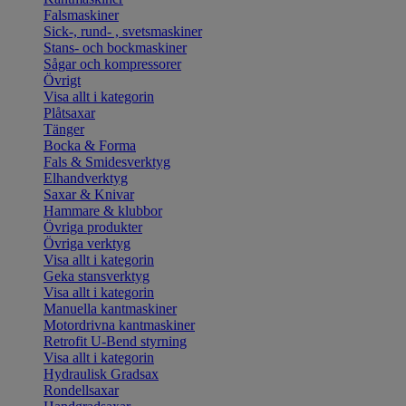
Falsmaskiner
Sick-, rund- , svetsmaskiner
Stans- och bockmaskiner
Sågar och kompressorer
Övrigt
Visa allt i kategorin
Plåtsaxar
Tänger
Bocka & Forma
Fals & Smidesverktyg
Elhandverktyg
Saxar & Knivar
Hammare & klubbor
Övriga produkter
Övriga verktyg
Visa allt i kategorin
Geka stansverktyg
Visa allt i kategorin
Manuella kantmaskiner
Motordrivna kantmaskiner
Retrofit U-Bend styrning
Visa allt i kategorin
Hydraulisk Gradsax
Rondellsaxar