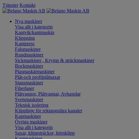
Tjänster
Kontakt
Nya maskiner
Visa allt i kategorin
Kantvik/kantmaskin
Klippning
Kantpress
Falsmaskiner
Rundmaskiner
Sickmaskiner , Krymp & sträckmaskiner
Bockmaskiner
Plasmaskärmaskiner
Plåt-och profilplåtsaxar
Stansmaskiner
Fiberlaser
Plåtvaggor, Plåtvagnar, Avhasplar
Svetsmaskiner
Teknisk isolering
Klipplinje för rektangulära kanaler
Kapmaskiner
Övriga maskiner
Visa allt i kategorin
Saxar, klippsträckor, hörnklipp
Kantmaskiner