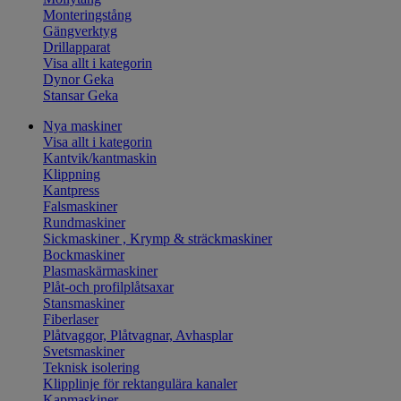
Monteringstång
Gängverktyg
Drillapparat
Visa allt i kategorin
Dynor Geka
Stansar Geka
Nya maskiner
Visa allt i kategorin
Kantvik/kantmaskin
Klippning
Kantpress
Falsmaskiner
Rundmaskiner
Sickmaskiner , Krymp & sträckmaskiner
Bockmaskiner
Plasmaskärmaskiner
Plåt-och profilplåtsaxar
Stansmaskiner
Fiberlaser
Plåtvaggor, Plåtvagnar, Avhasplar
Svetsmaskiner
Teknisk isolering
Klipplinje för rektangulära kanaler
Kapmaskiner