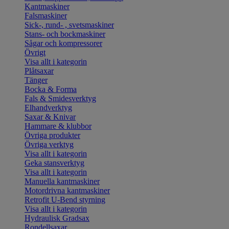
Kantmaskiner
Falsmaskiner
Sick-, rund- , svetsmaskiner
Stans- och bockmaskiner
Sågar och kompressorer
Övrigt
Visa allt i kategorin
Plåtsaxar
Tänger
Bocka & Forma
Fals & Smidesverktyg
Elhandverktyg
Saxar & Knivar
Hammare & klubbor
Övriga produkter
Övriga verktyg
Visa allt i kategorin
Geka stansverktyg
Visa allt i kategorin
Manuella kantmaskiner
Motordrivna kantmaskiner
Retrofit U-Bend styrning
Visa allt i kategorin
Hydraulisk Gradsax
Rondellsaxar