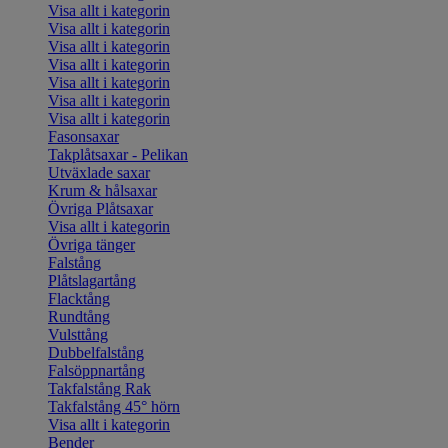
Visa allt i kategorin
Visa allt i kategorin
Visa allt i kategorin
Visa allt i kategorin
Visa allt i kategorin
Visa allt i kategorin
Visa allt i kategorin
Fasonsaxar
Takplåtsaxar - Pelikan
Utväxlade saxar
Krum & hålsaxar
Övriga Plåtsaxar
Visa allt i kategorin
Övriga tänger
Falstång
Plåtslagartång
Flacktång
Rundtång
Vulsttång
Dubbelfalstång
Falsöppnartång
Takfalstång Rak
Takfalstång 45° hörn
Visa allt i kategorin
Bender