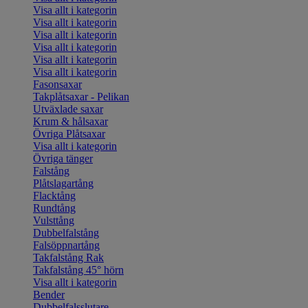
Visa allt i kategorin
Visa allt i kategorin
Visa allt i kategorin
Visa allt i kategorin
Visa allt i kategorin
Visa allt i kategorin
Fasonsaxar
Takplåtsaxar - Pelikan
Utväxlade saxar
Krum & hålsaxar
Övriga Plåtsaxar
Visa allt i kategorin
Övriga tänger
Falstång
Plåtslagartång
Flacktång
Rundtång
Vulsttång
Dubbelfalstång
Falsöppnartång
Takfalstång Rak
Takfalstång 45° hörn
Visa allt i kategorin
Bender
Dubbelfalsslutare