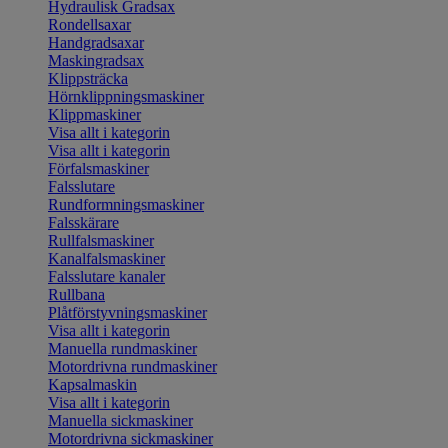
Hydraulisk Gradsax
Rondellsaxar
Handgradsaxar
Maskingradsax
Klippsträcka
Hörnklippningsmaskiner
Klippmaskiner
Visa allt i kategorin
Visa allt i kategorin
Förfalsmaskiner
Falsslutare
Rundformningsmaskiner
Falsskärare
Rullfalsmaskiner
Kanalfalsmaskiner
Falsslutare kanaler
Rullbana
Plåtförstyvningsmaskiner
Visa allt i kategorin
Manuella rundmaskiner
Motordrivna rundmaskiner
Kapsalmaskin
Visa allt i kategorin
Manuella sickmaskiner
Motordrivna sickmaskiner