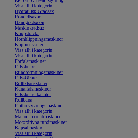
Retrofit U-Bend styrning
Visa allt i kategorin
Hydraulisk Gradsax
Rondellsaxar
Handgradsaxar
Maskingradsax
Klippsträcka
Hörnklippningsmaskiner
Klippmaskiner
Visa allt i kategorin
Visa allt i kategorin
Förfalsmaskiner
Falsslutare
Rundformningsmaskiner
Falsskärare
Rullfalsmaskiner
Kanalfalsmaskiner
Falsslutare kanaler
Rullbana
Plåtförstyvningsmaskiner
Visa allt i kategorin
Manuella rundmaskiner
Motordrivna rundmaskiner
Kapsalmaskin
Visa allt i kategorin