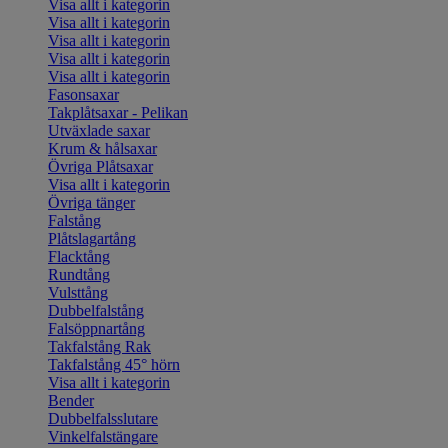
Visa allt i kategorin
Visa allt i kategorin
Visa allt i kategorin
Visa allt i kategorin
Visa allt i kategorin
Fasonsaxar
Takplåtsaxar - Pelikan
Utväxlade saxar
Krum & hålsaxar
Övriga Plåtsaxar
Visa allt i kategorin
Övriga tänger
Falstång
Plåtslagartång
Flacktång
Rundtång
Vulsttång
Dubbelfalstång
Falsöppnartång
Takfalstång Rak
Takfalstång 45° hörn
Visa allt i kategorin
Bender
Dubbelfalsslutare
Vinkelfalstängare