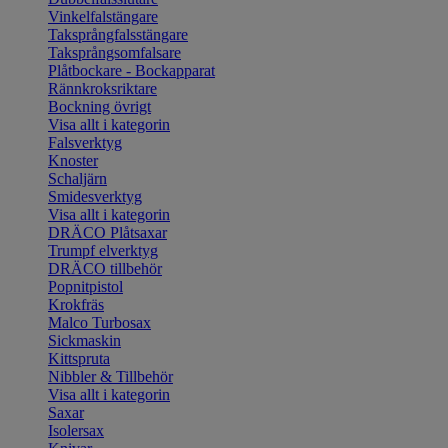
Vinkelfalstängare
Taksprångfalsstängare
Taksprångsomfalsare
Plåtbockare - Bockapparat
Rännkroksriktare
Bockning övrigt
Visa allt i kategorin
Falsverktyg
Knoster
Schaljärn
Smidesverktyg
Visa allt i kategorin
DRÄCO Plåtsaxar
Trumpf elverktyg
DRÄCO tillbehör
Popnitpistol
Krokfräs
Malco Turbosax
Sickmaskin
Kittspruta
Nibbler & Tillbehör
Visa allt i kategorin
Saxar
Isolersax