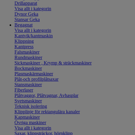
Drillapparat
Visa allt i kategorin
Dynor Geka
Stansar Geka
Begagnat
Visa allt i kategorin
Kantvik/kantmaskin
Klippning
Kantpress
Falsmaskiner
Rundmaskiner
Sickmaskiner , Krymp & sträckmaskiner
Bockmaskiner
Plasmaskärmaskiner
Plåt-och profilplåtsaxar
Stansmaskiner
Fiberlaser
Plåtvaggor, Plåtvagnar, Avhasplar
Svetsmaskiner
Teknisk isolering
Klipplinje för rektangulära kanaler
Kapmaskiner
Övriga maskiner
Visa allt i kategorin
Saxar, klippsträckor, hörnklipp