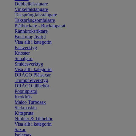
Dubbelfalsslutare
Vinkelfalstängare
Taksprångfalsstängare
Taksprångsomfalsare
Plåtbockare - Bockapparat
Rännkroksriktare
Bockning övrigt
Visa allt i kategorin
Falsverktyg
Knoster
Schaljärn
Smidesverktyg
Visa allt i kategorin
DRÄCO Plåtsaxar
Trumpf elverktyg
DRÄCO tillbehör
Popnitpistol
Krokfräs
Malco Turbosax
Sickmaskin
Kittspruta
Nibbler & Tillbehör
Visa allt i kategorin
Saxar
Isolersax