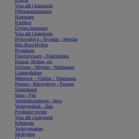
Knivar
Visa allt i kategorin
Plåtslagarhammare
Hammare
Klubbor
Övriga hammare
Visa allt i kategorin
Hylsverktyg - Nycklar - Mejslar
Bits-Borr-Hylsor
Byggkem
Fågelavvisare - Fågelpiggar
Haspar, Beslag, etc
Körnare - Mejslar - Nitdragare
Lödprodukter
Mätstock - Vinklar - Vattenpass
Pennor - Ritsverktyg - Passare
Spännband
Såga - Fila
Ventilationshuvar - Inox
Verktygshink - låda
Produkter övrigt
Visa allt i kategorin
Kittspruta
Verktygssatser
Mollytång