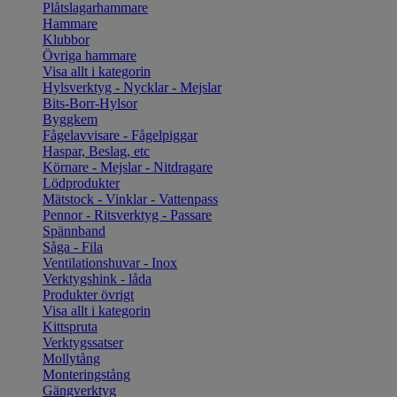
Plåtslagarhammare
Hammare
Klubbor
Övriga hammare
Visa allt i kategorin
Hylsverktyg - Nycklar - Mejslar
Bits-Borr-Hylsor
Byggkem
Fågelavvisare - Fågelpiggar
Haspar, Beslag, etc
Körnare - Mejslar - Nitdragare
Lödprodukter
Mätstock - Vinklar - Vattenpass
Pennor - Ritsverktyg - Passare
Spännband
Såga - Fila
Ventilationshuvar - Inox
Verktygshink - låda
Produkter övrigt
Visa allt i kategorin
Kittspruta
Verktygssatser
Mollytång
Monteringstång
Gängverktyg