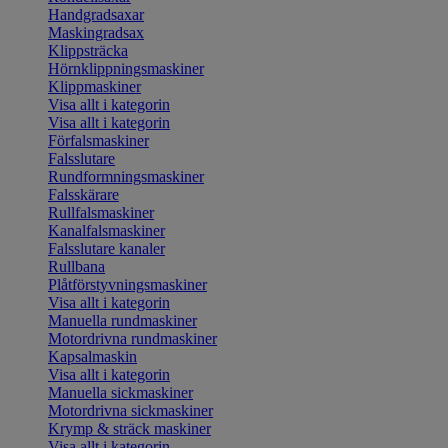
Handgradsaxar
Maskingradsax
Klippsträcka
Hörnklippningsmaskiner
Klippmaskiner
Visa allt i kategorin
Visa allt i kategorin
Förfalsmaskiner
Falsslutare
Rundformningsmaskiner
Falsskärare
Rullfalsmaskiner
Kanalfalsmaskiner
Falsslutare kanaler
Rullbana
Plåtförstyvningsmaskiner
Visa allt i kategorin
Manuella rundmaskiner
Motordrivna rundmaskiner
Kapsalmaskin
Visa allt i kategorin
Manuella sickmaskiner
Motordrivna sickmaskiner
Krymp & sträck maskiner
Visa allt i kategorin