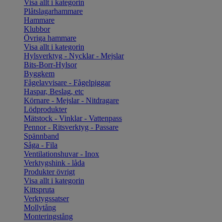
Visa allt i kategorin
Plåtslagarhammare
Hammare
Klubbor
Övriga hammare
Visa allt i kategorin
Hylsverktyg - Nycklar - Mejslar
Bits-Borr-Hylsor
Byggkem
Fågelavvisare - Fågelpiggar
Haspar, Beslag, etc
Körnare - Mejslar - Nitdragare
Lödprodukter
Mätstock - Vinklar - Vattenpass
Pennor - Ritsverktyg - Passare
Spännband
Såga - Fila
Ventilationshuvar - Inox
Verktygshink - låda
Produkter övrigt
Visa allt i kategorin
Kittspruta
Verktygssatser
Mollytång
Monteringstång