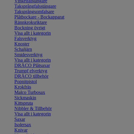
Vinkelfalstängare
Taksprångfalsstängare
Taksprångsomfalsare
Plåtbockare - Bockapparat
Rännkroksriktare
Bockning övrigt
Visa allt i kategorin
Falsverktyg
Knoster
Schaljärn
Smidesverktyg
Visa allt i kategorin
DRÄCO Plåtsaxar
Trumpf elverktyg
DRÄCO tillbehör
Popnitpistol
Krokfräs
Malco Turbosax
Sickmaskin
Kittspruta
Nibbler & Tillbehör
Visa allt i kategorin
Saxar
Isolersax
Knivar