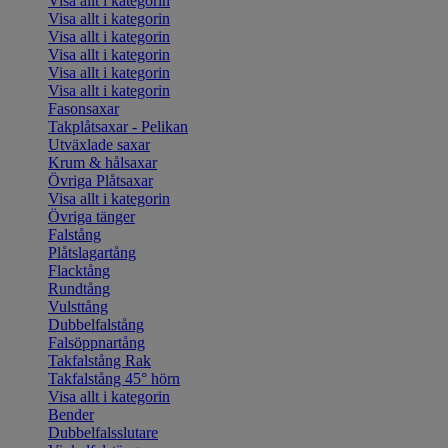
Visa allt i kategorin
Visa allt i kategorin
Visa allt i kategorin
Visa allt i kategorin
Visa allt i kategorin
Visa allt i kategorin
Fasonsaxar
Takplåtsaxar - Pelikan
Utväxlade saxar
Krum & hålsaxar
Övriga Plåtsaxar
Visa allt i kategorin
Övriga tänger
Falstång
Plåtslagartång
Flacktång
Rundtång
Vulsttång
Dubbelfalstång
Falsöppnartång
Takfalstång Rak
Takfalstång 45° hörn
Visa allt i kategorin
Bender
Dubbelfalsslutare