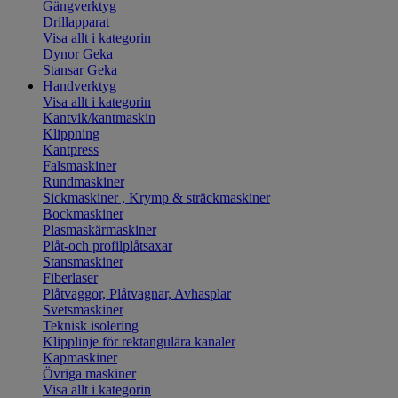
Gängverktyg
Drillapparat
Visa allt i kategorin
Dynor Geka
Stansar Geka
Handverktyg
Visa allt i kategorin
Kantvik/kantmaskin
Klippning
Kantpress
Falsmaskiner
Rundmaskiner
Sickmaskiner , Krymp & sträckmaskiner
Bockmaskiner
Plasmaskärmaskiner
Plåt-och profilplåtsaxar
Stansmaskiner
Fiberlaser
Plåtvaggor, Plåtvagnar, Avhasplar
Svetsmaskiner
Teknisk isolering
Klipplinje för rektangulära kanaler
Kapmaskiner
Övriga maskiner
Visa allt i kategorin