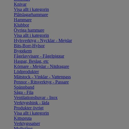
Knivar
Visa allt i kategorin
Plåtslagarhammare
Hammare
Klubbor
Övriga hammare
Visa allt i kategorin
Hylsverktyg - Nycklar - Mejslar
Bits-Borr-Hylsor
Byggkem
Fågelavvisare - Fågelpiggar
Haspar, Beslag, etc
Körnare - Mejslar - Nitdragare
Lödprodukter
Mätstock - Vinklar - Vattenpass
Pennor - Ritsverktyg - Passare
Spännband
Såga - Fila
Ventilationshuvar - Inox
Verktygshink - låda
Produkter övrigt
Visa allt i kategorin
Kittspruta
Verktygssatser
Mollytång