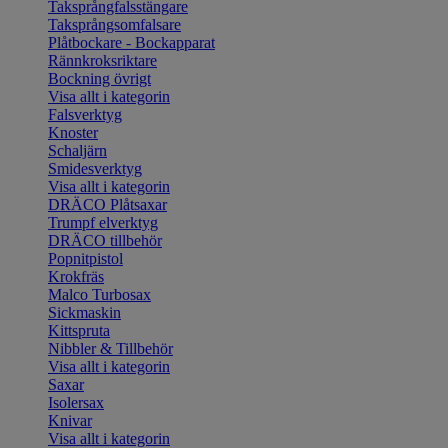
Taksprångfalsstängare
Taksprångsomfalsare
Plåtbockare - Bockapparat
Rännkroksriktare
Bockning övrigt
Visa allt i kategorin
Falsverktyg
Knoster
Schaljärn
Smidesverktyg
Visa allt i kategorin
DRÄCO Plåtsaxar
Trumpf elverktyg
DRÄCO tillbehör
Popnitpistol
Krokfräs
Malco Turbosax
Sickmaskin
Kittspruta
Nibbler & Tillbehör
Visa allt i kategorin
Saxar
Isolersax
Knivar
Visa allt i kategorin