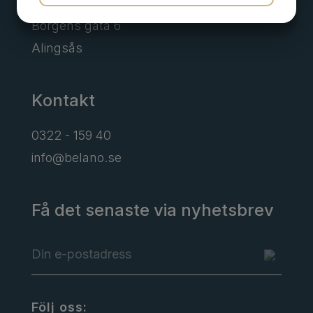
JA
NEJ
JA
NEJ
Borgens gata 6
MARKNADSFÖRING
STATISTIK
Alingsås
Kontakt
0322 - 159 40
info@belano.se
Få det senaste via nyhetsbrev
Följ oss: