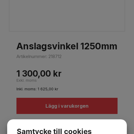
Anslagsvinkel 1250mm
Artikelnummer:
218712
1 300,00
kr
Exkl. moms
Inkl. moms:
1 625,00
kr
Lägg i varukorgen
Beskrivning
Samtycke till cookies