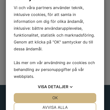
Ny typ av vinkel av aluminium med
Vi och våra partners använder teknik,
anslag och handtag för enkelt arbete,
inklusive cookies, för att samla in
passar även till gipsarbeten. Med mm
information om dig för olika ändamål,
gradering på båda skänklarna.
inklusive: bättre användarupplevelse,
funktionalitet, statistik och marknadsföring.
Längd: 1250 mm
Genom att klicka på "OK" samtycker du till
dessa ändamål.
Läs mer om vår användning av cookies och
behandling av personuppgifter på vår
webbplats.
VISA
DETALJER
JA
NEJ
OK
JA
NEJ
NÖDVÄNDIG
INSTÄLLNINGAR
Adress
AVVISA ALLA