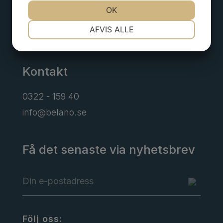
OK
Borgens gata 6
NØDVENDIGE
PRÆFERENCER
AFVIS ALLE
Alingsås
MARKETING
STATISTIK
Kontakt
0322 - 159 40
info@belano.se
Få det senaste via nyhetsbrev
Följ oss: