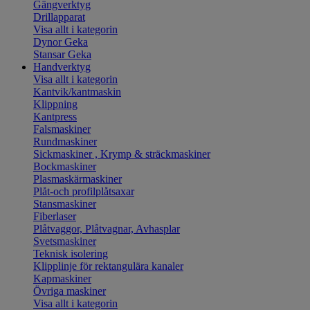
Gängverktyg
Drillapparat
Visa allt i kategorin
Dynor Geka
Stansar Geka
Handverktyg
Visa allt i kategorin
Kantvik/kantmaskin
Klippning
Kantpress
Falsmaskiner
Rundmaskiner
Sickmaskiner , Krymp & sträckmaskiner
Bockmaskiner
Plasmaskärmaskiner
Plåt-och profilplåtsaxar
Stansmaskiner
Fiberlaser
Plåtvaggor, Plåtvagnar, Avhasplar
Svetsmaskiner
Teknisk isolering
Klipplinje för rektangulära kanaler
Kapmaskiner
Övriga maskiner
Visa allt i kategorin