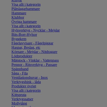
Knivar
Visa allt i kategorin
Plåtslagarhammare
Hammare
Klubbor
Övriga hammare
Visa allt i kategorin
Hylsverktyg - Nycklar - Mejslar
Bits-Borr-Hylsor
Byggkem
Fågelavvisare - Fågelpiggar
Haspar, Beslag, etc
Körnare - Mejslar - Nitdragare
Lödprodukter
Mätstock - Vinklar - Vattenpass
Pennor - Ritsverktyg - Passare
Spännband
Såga - Fila
Ventilationshuvar - Inox
Verktygshink - låda
Produkter övrigt
Visa allt i kategorin
Kittspruta
Verktygssatser
Mollytång