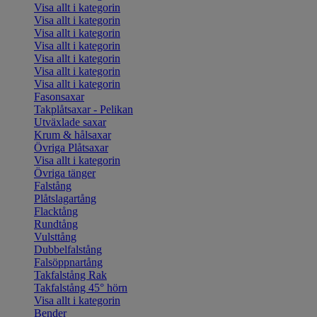
Visa allt i kategorin
Visa allt i kategorin
Visa allt i kategorin
Visa allt i kategorin
Visa allt i kategorin
Visa allt i kategorin
Visa allt i kategorin
Fasonsaxar
Takplåtsaxar - Pelikan
Utväxlade saxar
Krum & hålsaxar
Övriga Plåtsaxar
Visa allt i kategorin
Övriga tänger
Falstång
Plåtslagartång
Flacktång
Rundtång
Vulsttång
Dubbelfalstång
Falsöppnartång
Takfalstång Rak
Takfalstång 45° hörn
Visa allt i kategorin
Bender