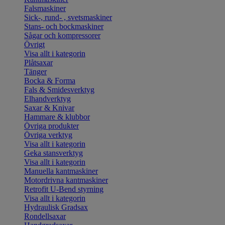
Falsmaskiner
Sick-, rund- , svetsmaskiner
Stans- och bockmaskiner
Sågar och kompressorer
Övrigt
Visa allt i kategorin
Plåtsaxar
Tänger
Bocka & Forma
Fals & Smidesverktyg
Elhandverktyg
Saxar & Knivar
Hammare & klubbor
Övriga produkter
Övriga verktyg
Visa allt i kategorin
Geka stansverktyg
Visa allt i kategorin
Manuella kantmaskiner
Motordrivna kantmaskiner
Retrofit U-Bend styrning
Visa allt i kategorin
Hydraulisk Gradsax
Rondellsaxar