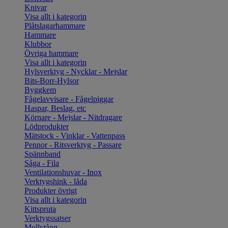
Knivar
Visa allt i kategorin
Plåtslagarhammare
Hammare
Klubbor
Övriga hammare
Visa allt i kategorin
Hylsverktyg - Nycklar - Mejslar
Bits-Borr-Hylsor
Byggkem
Fågelavvisare - Fågelpiggar
Haspar, Beslag, etc
Körnare - Mejslar - Nitdragare
Lödprodukter
Mätstock - Vinklar - Vattenpass
Pennor - Ritsverktyg - Passare
Spännband
Såga - Fila
Ventilationshuvar - Inox
Verktygshink - låda
Produkter övrigt
Visa allt i kategorin
Kittspruta
Verktygssatser
Mollytång