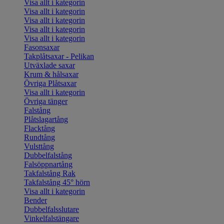
Visa allt i kategorin
Visa allt i kategorin
Visa allt i kategorin
Visa allt i kategorin
Visa allt i kategorin
Fasonsaxar
Takplåtsaxar - Pelikan
Utväxlade saxar
Krum & hålsaxar
Övriga Plåtsaxar
Visa allt i kategorin
Övriga tänger
Falstång
Plåtslagartång
Flacktång
Rundtång
Vulsttång
Dubbelfalstång
Falsöppnartång
Takfalstång Rak
Takfalstång 45° hörn
Visa allt i kategorin
Bender
Dubbelfalsslutare
Vinkelfalstängare