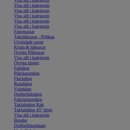
Visa allt i kategorin
Visa allt i kategorin
Visa allt i kategorin
Visa allt i kategorin
Visa allt i kategorin
Visa allt i kategorin
Fasonsaxar
Takplåtsaxar - Pelikan
Utväxlade saxar
Krum & hålsaxar
Övriga Plåtsaxar
Visa allt i kategorin
Övriga tänger
Falstång
Plåtslagartång
Flacktång
Rundtång
Vulsttång
Dubbelfalstång
Falsöppnartång
Takfalstång Rak
Takfalstång 45° hörn
Visa allt i kategorin
Bender
Dubbelfalsslutare