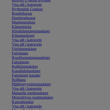
Retrofit U-Bend styrning
Visa allt i kategorin
Hydraulisk Gradsax
Rondellsaxar
Handgradsaxar
Maskingradsax
Klippsträcka
Hörnklippningsmaskiner
Klippmaskiner
Visa allt i kategorin
Visa allt i kategorin
Förfalsmaskiner
Falsslutare
Rundformningsmaskiner
Falsskärare
Rullfalsmaskiner
Kanalfalsmaskiner
Falsslutare kanaler
Rullbana
Plåtförstyvningsmaskiner
Visa allt i kategorin
Manuella rundmaskiner
Motordrivna rundmaskiner
Kapsalmaskin
Visa allt i kategorin