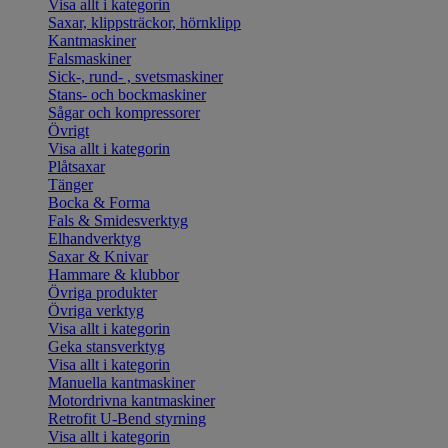
Visa allt i kategorin
Saxar, klippsträckor, hörnklipp
Kantmaskiner
Falsmaskiner
Sick-, rund- , svetsmaskiner
Stans- och bockmaskiner
Sågar och kompressorer
Övrigt
Visa allt i kategorin
Plåtsaxar
Tänger
Bocka & Forma
Fals & Smidesverktyg
Elhandverktyg
Saxar & Knivar
Hammare & klubbor
Övriga produkter
Övriga verktyg
Visa allt i kategorin
Geka stansverktyg
Visa allt i kategorin
Manuella kantmaskiner
Motordrivna kantmaskiner
Retrofit U-Bend styrning
Visa allt i kategorin