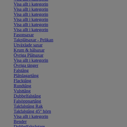
Visa allt i kategorin
Visa allt i kategorin
Visa allt i kategorin
Visa allt i kategorin
Visa allt i kategorin
Visa allt i kategorin
Fasonsaxar
Takplåtsaxar - Pelikan
Utväxlade saxar
Krum & hålsaxar
Övriga Plåtsaxar
Visa allt i kategorin
Övriga tänger
Falstång
Plåtslagartång
Flacktång
Rundtång
Vulsttång
Dubbelfalstång
Falsöppnartång
Takfalstång Rak
Takfalstång 45° hörn
Visa allt i kategorin
Bender
Dubbelfalsslutare