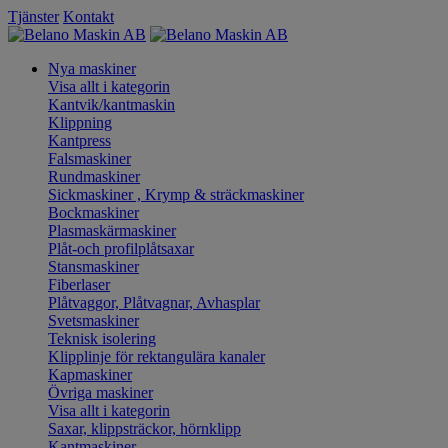
Tjänster
Kontakt
Nya maskiner
Visa allt i kategorin
Kantvik/kantmaskin
Klippning
Kantpress
Falsmaskiner
Rundmaskiner
Sickmaskiner , Krymp & sträckmaskiner
Bockmaskiner
Plasmaskärmaskiner
Plåt-och profilplåtsaxar
Stansmaskiner
Fiberlaser
Plåtvaggor, Plåtvagnar, Avhasplar
Svetsmaskiner
Teknisk isolering
Klipplinje för rektangulära kanaler
Kapmaskiner
Övriga maskiner
Visa allt i kategorin
Saxar, klippsträckor, hörnklipp
Kantmaskiner