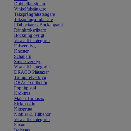
Dubbelfalsslutare
Vinkelfalstängare
Taksprångfalsstängare
Taksprångsomfalsare
Plåtbockare - Bockapparat
Rännkroksriktare
Bockning övrigt
Visa allt i kategorin
Falsverktyg
Knoster
Schaljärn
Smidesverktyg
Visa allt i kategorin
DRÄCO Plåtsaxar
Trumpf elverktyg
DRÄCO tillbehör
Popnitpistol
Krokfräs
Malco Turbosax
Sickmaskin
Kittspruta
Nibbler & Tillbehör
Visa allt i kategorin
Saxar
Isolersax