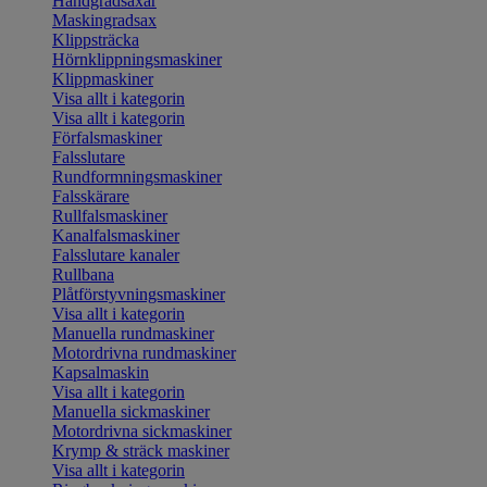
Handgradsaxar
Maskingradsax
Klippsträcka
Hörnklippningsmaskiner
Klippmaskiner
Visa allt i kategorin
Visa allt i kategorin
Förfalsmaskiner
Falsslutare
Rundformningsmaskiner
Falsskärare
Rullfalsmaskiner
Kanalfalsmaskiner
Falsslutare kanaler
Rullbana
Plåtförstyvningsmaskiner
Visa allt i kategorin
Manuella rundmaskiner
Motordrivna rundmaskiner
Kapsalmaskin
Visa allt i kategorin
Manuella sickmaskiner
Motordrivna sickmaskiner
Krymp & sträck maskiner
Visa allt i kategorin