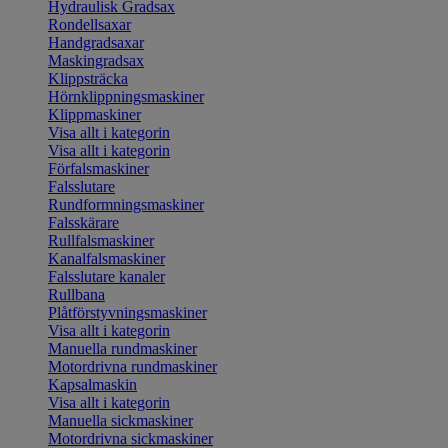
Hydraulisk Gradsax
Rondellsaxar
Handgradsaxar
Maskingradsax
Klippsträcka
Hörnklippningsmaskiner
Klippmaskiner
Visa allt i kategorin
Visa allt i kategorin
Förfalsmaskiner
Falsslutare
Rundformningsmaskiner
Falsskärare
Rullfalsmaskiner
Kanalfalsmaskiner
Falsslutare kanaler
Rullbana
Plåtförstyvningsmaskiner
Visa allt i kategorin
Manuella rundmaskiner
Motordrivna rundmaskiner
Kapsalmaskin
Visa allt i kategorin
Manuella sickmaskiner
Motordrivna sickmaskiner