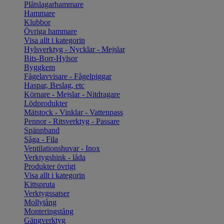
Plåtslagarhammare
Hammare
Klubbor
Övriga hammare
Visa allt i kategorin
Hylsverktyg - Nycklar - Mejslar
Bits-Borr-Hylsor
Byggkem
Fågelavvisare - Fågelpiggar
Haspar, Beslag, etc
Körnare - Mejslar - Nitdragare
Lödprodukter
Mätstock - Vinklar - Vattenpass
Pennor - Ritsverktyg - Passare
Spännband
Såga - Fila
Ventilationshuvar - Inox
Verktygshink - låda
Produkter övrigt
Visa allt i kategorin
Kittspruta
Verktygssatser
Mollytång
Monteringstång
Gängverktyg