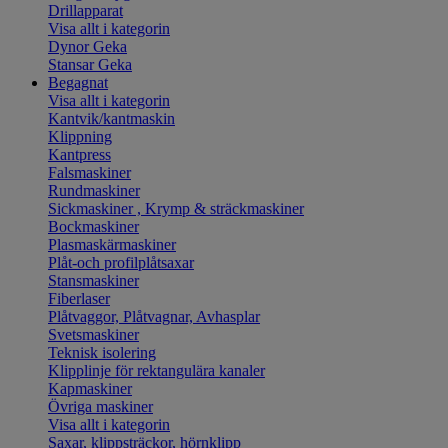
Drillapparat
Visa allt i kategorin
Dynor Geka
Stansar Geka
Begagnat
Visa allt i kategorin
Kantvik/kantmaskin
Klippning
Kantpress
Falsmaskiner
Rundmaskiner
Sickmaskiner , Krymp & sträckmaskiner
Bockmaskiner
Plasmaskärmaskiner
Plåt-och profilplåtsaxar
Stansmaskiner
Fiberlaser
Plåtvaggor, Plåtvagnar, Avhasplar
Svetsmaskiner
Teknisk isolering
Klipplinje för rektangulära kanaler
Kapmaskiner
Övriga maskiner
Visa allt i kategorin
Saxar, klippsträckor, hörnklipp