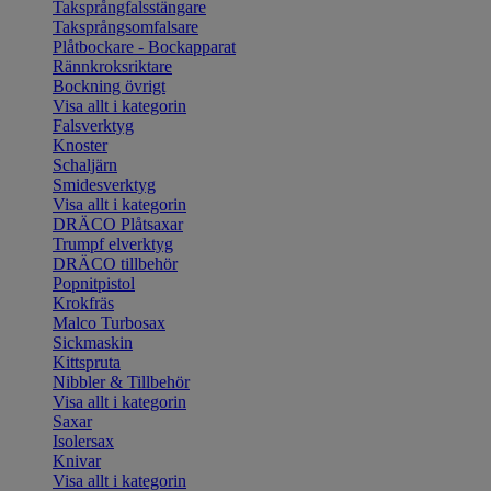
Taksprångfalsstängare
Taksprångsomfalsare
Plåtbockare - Bockapparat
Rännkroksriktare
Bockning övrigt
Visa allt i kategorin
Falsverktyg
Knoster
Schaljärn
Smidesverktyg
Visa allt i kategorin
DRÄCO Plåtsaxar
Trumpf elverktyg
DRÄCO tillbehör
Popnitpistol
Krokfräs
Malco Turbosax
Sickmaskin
Kittspruta
Nibbler & Tillbehör
Visa allt i kategorin
Saxar
Isolersax
Knivar
Visa allt i kategorin