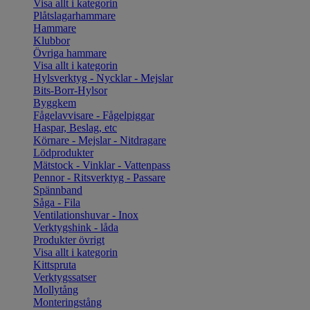
Visa allt i kategorin
Plåtslagarhammare
Hammare
Klubbor
Övriga hammare
Visa allt i kategorin
Hylsverktyg - Nycklar - Mejslar
Bits-Borr-Hylsor
Byggkem
Fågelavvisare - Fågelpiggar
Haspar, Beslag, etc
Körnare - Mejslar - Nitdragare
Lödprodukter
Mätstock - Vinklar - Vattenpass
Pennor - Ritsverktyg - Passare
Spännband
Såga - Fila
Ventilationshuvar - Inox
Verktygshink - låda
Produkter övrigt
Visa allt i kategorin
Kittspruta
Verktygssatser
Mollytång
Monteringstång