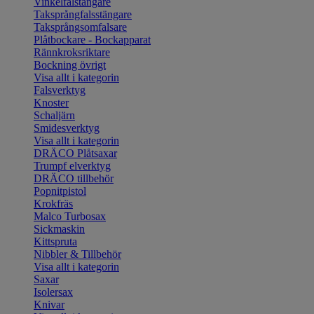
Vinkelfalstängare
Taksprångfalsstängare
Taksprångsomfalsare
Plåtbockare - Bockapparat
Rännkroksriktare
Bockning övrigt
Visa allt i kategorin
Falsverktyg
Knoster
Schaljärn
Smidesverktyg
Visa allt i kategorin
DRÄCO Plåtsaxar
Trumpf elverktyg
DRÄCO tillbehör
Popnitpistol
Krokfräs
Malco Turbosax
Sickmaskin
Kittspruta
Nibbler & Tillbehör
Visa allt i kategorin
Saxar
Isolersax
Knivar