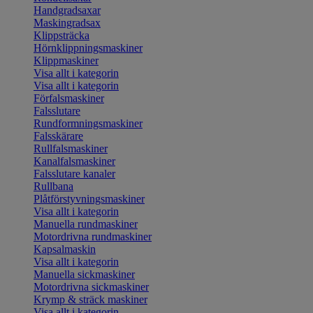
Handgradsaxar
Maskingradsax
Klippsträcka
Hörnklippningsmaskiner
Klippmaskiner
Visa allt i kategorin
Visa allt i kategorin
Förfalsmaskiner
Falsslutare
Rundformningsmaskiner
Falsskärare
Rullfalsmaskiner
Kanalfalsmaskiner
Falsslutare kanaler
Rullbana
Plåtförstyvningsmaskiner
Visa allt i kategorin
Manuella rundmaskiner
Motordrivna rundmaskiner
Kapsalmaskin
Visa allt i kategorin
Manuella sickmaskiner
Motordrivna sickmaskiner
Krymp & sträck maskiner
Visa allt i kategorin