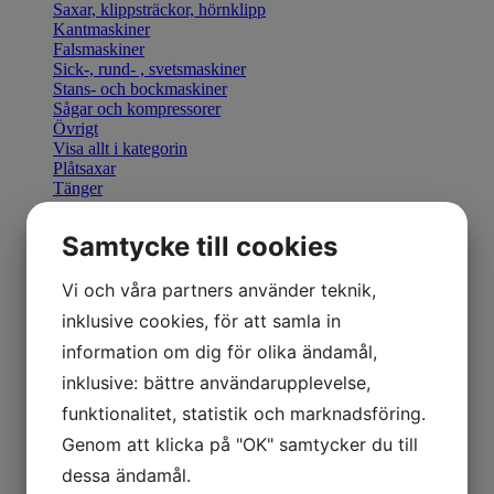
Saxar, klippsträckor, hörnklipp
Kantmaskiner
Falsmaskiner
Sick-, rund- , svetsmaskiner
Stans- och bockmaskiner
Sågar och kompressorer
Övrigt
Visa allt i kategorin
Plåtsaxar
Tänger
Bocka & Forma
Fals & Smidesverktyg
Samtycke till cookies
Elhandverktyg
Saxar & Knivar
Hammare & klubbor
Vi och våra partners använder teknik,
Övriga produkter
inklusive cookies, för att samla in
Övriga verktyg
Visa allt i kategorin
information om dig för olika ändamål,
Geka stansverktyg
inklusive: bättre användarupplevelse,
Visa allt i kategorin
Manuella kantmaskiner
funktionalitet, statistik och marknadsföring.
Motordrivna kantmaskiner
Genom att klicka på "OK" samtycker du till
Retrofit U-Bend styrning
Visa allt i kategorin
dessa ändamål.
Hydraulisk Gradsax