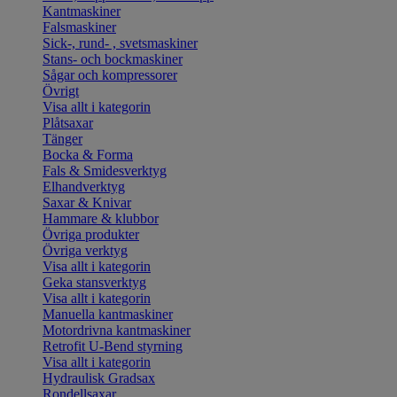
Kantmaskiner
Falsmaskiner
Sick-, rund- , svetsmaskiner
Stans- och bockmaskiner
Sågar och kompressorer
Övrigt
Visa allt i kategorin
Plåtsaxar
Tänger
Bocka & Forma
Fals & Smidesverktyg
Elhandverktyg
Saxar & Knivar
Hammare & klubbor
Övriga produkter
Övriga verktyg
Visa allt i kategorin
Geka stansverktyg
Visa allt i kategorin
Manuella kantmaskiner
Motordrivna kantmaskiner
Retrofit U-Bend styrning
Visa allt i kategorin
Hydraulisk Gradsax
Rondellsaxar