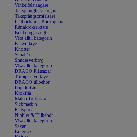
Vinkelfalstängare
Taksprångfalsstängare
Taksprångsomfalsare
Plåtbockare - Bockapparat
Rännkroksriktare
Bockning övrigt
Visa allt i kategorin
Falsverktyg
Knoster
Schaljärn
Smidesverktyg
Visa allt i kategorin
DRÄCO Plåtsaxar
Trumpf elverktyg
DRÄCO tillbehör
Popnitpistol
Krokfräs
Malco Turbosax
Sickmaskin
Kittspruta
Nibbler & Tillbehör
Visa allt i kategorin
Saxar
Isolersax