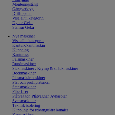
Monteringstång
Gängverktyg
Drillapparat
Visa allt i kategorin
Dynor Geka
Stansar Geka
Nya maskiner
Visa allt i kategorin
Kantvik/kantmaskin
Klippning
Kantpress
Falsmaskiner
Rundmaskiner
Sickmaskiner , Krymp & sträckmaskiner
Bockmaskiner
Plasmaskärmaskiner
Plåt-och profilplåtsaxar
Stansmaskiner
Fiberlaser
Plåtvaggor, Plåtvagnar, Avhasplar
Svetsmaskiner
Teknisk isolering
Klipplinje för rektangulära kanaler
Kapmaskiner