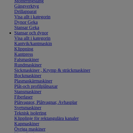
Monteringstång
Gängverktyg
Drillapparat
Visa allt i kategorin
Dynor Geka
Stansar Geka
Stansar och dynor
Visa allt i kategorin
Kantvik/kantmaskin
Klippning
Kantpress
Falsmaskiner
Rundmaskiner
Sickmaskiner , Krymp & sträckmaskiner
Bockmaskiner
Plasmaskärmaskiner
Plåt-och profilplåtsaxar
Stansmaskiner
Fiberlaser
Plåtvaggor, Plåtvagnar, Avhasplar
Svetsmaskiner
Teknisk isolering
Klipplinje för rektangulära kanaler
Kapmaskiner
Övriga maskiner