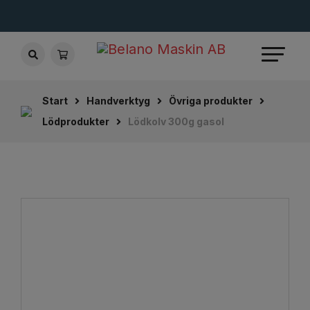
Start
Handverktyg
Övriga produkter
Lödprodukter
Lödkolv 300g gasol