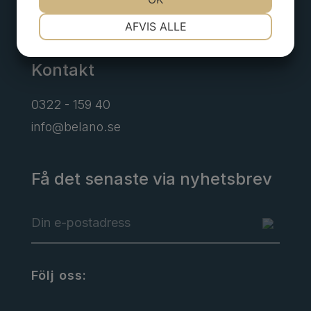
Alingsås
NØDVENDIGE
PRÆFERENCER
AFVIS ALLE
Kontakt
MARKETING
STATISTIK
0322 - 159 40
info@belano.se
Få det senaste via nyhetsbrev
Följ oss: