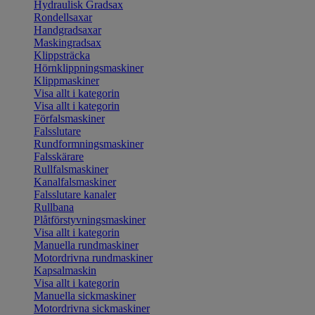
Hydraulisk Gradsax
Rondellsaxar
Handgradsaxar
Maskingradsax
Klippsträcka
Hörnklippningsmaskiner
Klippmaskiner
Visa allt i kategorin
Visa allt i kategorin
Förfalsmaskiner
Falsslutare
Rundformningsmaskiner
Falsskärare
Rullfalsmaskiner
Kanalfalsmaskiner
Falsslutare kanaler
Rullbana
Plåtförstyvningsmaskiner
Visa allt i kategorin
Manuella rundmaskiner
Motordrivna rundmaskiner
Kapsalmaskin
Visa allt i kategorin
Manuella sickmaskiner
Motordrivna sickmaskiner