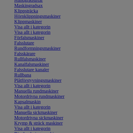
Handgradsaxar
Maskingradsax
Klippsträcka
Hörnklippningsmaskiner
Klippmaskiner
Visa allt i kategorin
Visa allt i kategorin
Förfalsmaskiner
Falsslutare
Rundformningsmaskiner
Falsskärare
Rullfalsmaskiner
Kanalfalsmaskiner
Falsslutare kanaler
Rullbana
Plåtförstyvningsmaskiner
Visa allt i kategorin
Manuella rundmaskiner
Motordrivna rundmaskiner
Kapsalmaskin
Visa allt i kategorin
Manuella sickmaskiner
Motordrivna sickmaskiner
Krymp & sträck maskiner
Visa allt i kategorin