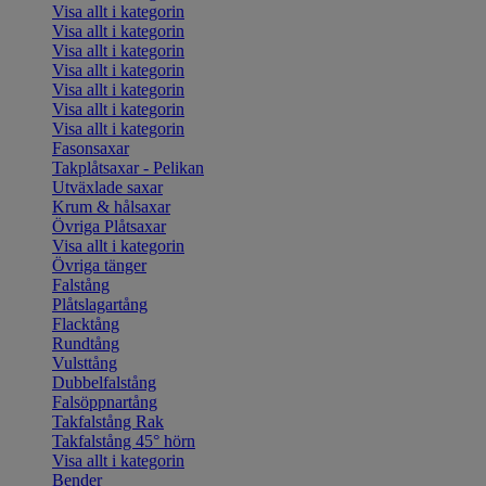
Visa allt i kategorin
Visa allt i kategorin
Visa allt i kategorin
Visa allt i kategorin
Visa allt i kategorin
Visa allt i kategorin
Visa allt i kategorin
Fasonsaxar
Takplåtsaxar - Pelikan
Utväxlade saxar
Krum & hålsaxar
Övriga Plåtsaxar
Visa allt i kategorin
Övriga tänger
Falstång
Plåtslagartång
Flacktång
Rundtång
Vulsttång
Dubbelfalstång
Falsöppnartång
Takfalstång Rak
Takfalstång 45° hörn
Visa allt i kategorin
Bender