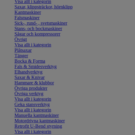
Visa allt i kategorin
Saxar, klippsträckor, hörnklipp
Kantmaskiner
Falsmaskiner
Sick-, rund- , svetsmaskiner
Stans- och bockmaskiner
Sågar och kompressorer
Övrigt
Visa allt i kategorin
Plåtsaxar
Tänger
Bocka & Forma
Fals & Smidesverktyg
Elhandverktyg
Saxar & Knivar
Hammare & klubbor
Övriga produkter
Övriga verktyg
Visa allt i kategorin
Geka stansverktyg
Visa allt i kategorin
Manuella kantmaskiner
Motordrivna kantmaskiner
Retrofit U-Bend styrning
Visa allt i kategorin