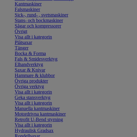
Kantmaskiner
Falsmaskiner
Sick-, rund- , svetsmaskiner
Stans- och bockmaskiner
Sågar och kompressorer
Övrigt
Visa allt i kategorin
Plåtsaxar
Tänger
Bocka & Forma
Fals & Smidesverktyg
Elhandverktyg
Saxar & Knivar
Hammare & klubbor
Övriga produkter
Övriga verktyg
Visa allt i kategorin
Geka stansverktyg
Visa allt i kategorin
Manuella kantmaskiner
Motordrivna kantmaskiner
Retrofit U-Bend styrning
Visa allt i kategorin
Hydraulisk Gradsax
Rondellsaxar