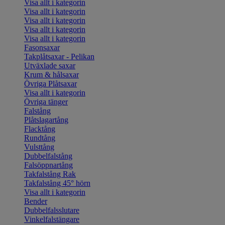
Visa allt i kategorin
Visa allt i kategorin
Visa allt i kategorin
Visa allt i kategorin
Visa allt i kategorin
Fasonsaxar
Takplåtsaxar - Pelikan
Utväxlade saxar
Krum & hålsaxar
Övriga Plåtsaxar
Visa allt i kategorin
Övriga tänger
Falstång
Plåtslagartång
Flacktång
Rundtång
Vulsttång
Dubbelfalstång
Falsöppnartång
Takfalstång Rak
Takfalstång 45° hörn
Visa allt i kategorin
Bender
Dubbelfalsslutare
Vinkelfalstängare