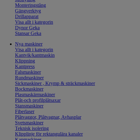
Monteringstång
Gängverktyg
Drillapparat
Visa allt i kategorin
Dynor Geka
Stansar Geka
Nya maskiner
Visa allt i kategorin
Kantvik/kantmaskin
Klippning
Kantpress
Falsmaskiner
Rundmaskiner
Sickmaskiner , Krymp & sträckmaskiner
Bockmaskiner
Plasmaskärmaskiner
Plåt-och profilplåtsaxar
Stansmaskiner
Fiberlaser
Plåtvaggor, Plåtvagnar, Avhasplar
Svetsmaskiner
Teknisk isolering
Klipplinje för rektangulära kanaler
Kapmaskiner