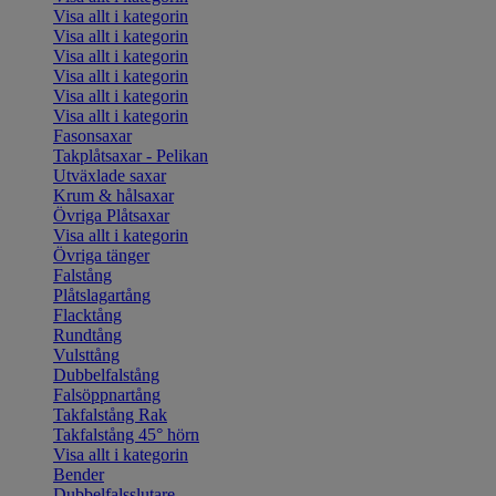
Visa allt i kategorin
Visa allt i kategorin
Visa allt i kategorin
Visa allt i kategorin
Visa allt i kategorin
Visa allt i kategorin
Fasonsaxar
Takplåtsaxar - Pelikan
Utväxlade saxar
Krum & hålsaxar
Övriga Plåtsaxar
Visa allt i kategorin
Övriga tänger
Falstång
Plåtslagartång
Flacktång
Rundtång
Vulsttång
Dubbelfalstång
Falsöppnartång
Takfalstång Rak
Takfalstång 45° hörn
Visa allt i kategorin
Bender
Dubbelfalsslutare