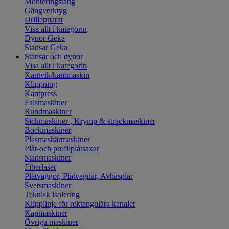
Monteringstång
Gängverktyg
Drillapparat
Visa allt i kategorin
Dynor Geka
Stansar Geka
Stansar och dynor
Visa allt i kategorin
Kantvik/kantmaskin
Klippning
Kantpress
Falsmaskiner
Rundmaskiner
Sickmaskiner , Krymp & sträckmaskiner
Bockmaskiner
Plasmaskärmaskiner
Plåt-och profilplåtsaxar
Stansmaskiner
Fiberlaser
Plåtvaggor, Plåtvagnar, Avhasplar
Svetsmaskiner
Teknisk isolering
Klipplinje för rektangulära kanaler
Kapmaskiner
Övriga maskiner