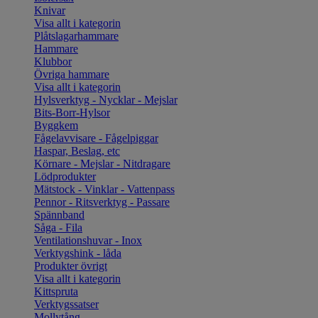
Knivar
Visa allt i kategorin
Plåtslagarhammare
Hammare
Klubbor
Övriga hammare
Visa allt i kategorin
Hylsverktyg - Nycklar - Mejslar
Bits-Borr-Hylsor
Byggkem
Fågelavvisare - Fågelpiggar
Haspar, Beslag, etc
Körnare - Mejslar - Nitdragare
Lödprodukter
Mätstock - Vinklar - Vattenpass
Pennor - Ritsverktyg - Passare
Spännband
Såga - Fila
Ventilationshuvar - Inox
Verktygshink - låda
Produkter övrigt
Visa allt i kategorin
Kittspruta
Verktygssatser
Mollytång