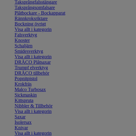
Taksprångfalsstängare
Taksprångsomfalsare
Plåtbockare - Bockapparat
Rännkroksriktare
Bockning övrigt
Visa allt i kategorin
Falsverktyg
Knoster
Schaljärn
Smidesverktyg
Visa allt i kategorin
DRÄCO Plåtsaxar
Trumpf elverktyg
DRÄCO tillbehör
Popnitpistol
Krokfräs
Malco Turbosax
Sickmaskin
Kittspruta
Nibbler & Tillbehör
Visa allt i kategorin
Saxar
Isolersax
Knivar
Visa allt i kategorin