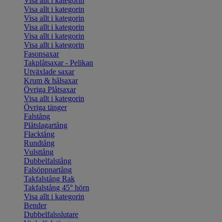
Visa allt i kategorin
Visa allt i kategorin
Visa allt i kategorin
Visa allt i kategorin
Visa allt i kategorin
Visa allt i kategorin
Fasonsaxar
Takplåtsaxar - Pelikan
Utväxlade saxar
Krum & hålsaxar
Övriga Plåtsaxar
Visa allt i kategorin
Övriga tänger
Falstång
Plåtslagartång
Flacktång
Rundtång
Vulsttång
Dubbelfalstång
Falsöppnartång
Takfalstång Rak
Takfalstång 45° hörn
Visa allt i kategorin
Bender
Dubbelfalsslutare