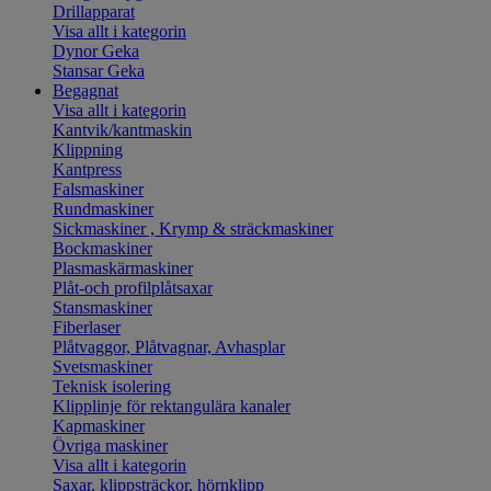
Drillapparat
Visa allt i kategorin
Dynor Geka
Stansar Geka
Begagnat
Visa allt i kategorin
Kantvik/kantmaskin
Klippning
Kantpress
Falsmaskiner
Rundmaskiner
Sickmaskiner , Krymp & sträckmaskiner
Bockmaskiner
Plasmaskärmaskiner
Plåt-och profilplåtsaxar
Stansmaskiner
Fiberlaser
Plåtvaggor, Plåtvagnar, Avhasplar
Svetsmaskiner
Teknisk isolering
Klipplinje för rektangulära kanaler
Kapmaskiner
Övriga maskiner
Visa allt i kategorin
Saxar, klippsträckor, hörnklipp