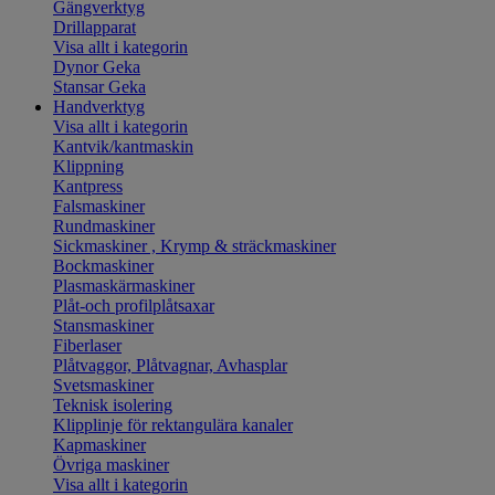
Gängverktyg
Drillapparat
Visa allt i kategorin
Dynor Geka
Stansar Geka
Handverktyg
Visa allt i kategorin
Kantvik/kantmaskin
Klippning
Kantpress
Falsmaskiner
Rundmaskiner
Sickmaskiner , Krymp & sträckmaskiner
Bockmaskiner
Plasmaskärmaskiner
Plåt-och profilplåtsaxar
Stansmaskiner
Fiberlaser
Plåtvaggor, Plåtvagnar, Avhasplar
Svetsmaskiner
Teknisk isolering
Klipplinje för rektangulära kanaler
Kapmaskiner
Övriga maskiner
Visa allt i kategorin