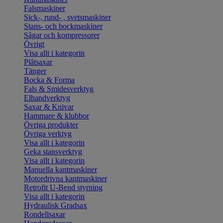
Falsmaskiner
Sick-, rund- , svetsmaskiner
Stans- och bockmaskiner
Sågar och kompressorer
Övrigt
Visa allt i kategorin
Plåtsaxar
Tänger
Bocka & Forma
Fals & Smidesverktyg
Elhandverktyg
Saxar & Knivar
Hammare & klubbor
Övriga produkter
Övriga verktyg
Visa allt i kategorin
Geka stansverktyg
Visa allt i kategorin
Manuella kantmaskiner
Motordrivna kantmaskiner
Retrofit U-Bend styrning
Visa allt i kategorin
Hydraulisk Gradsax
Rondellsaxar