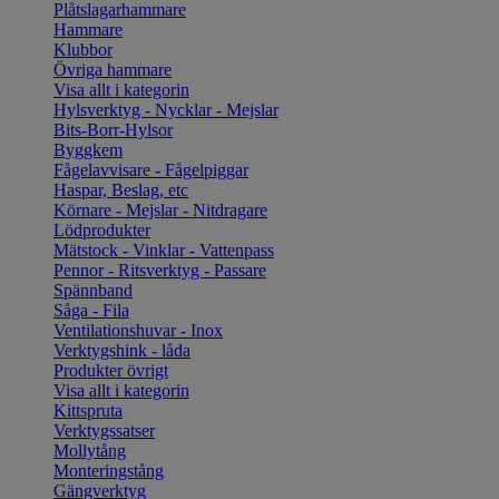
Plåtslagarhammare
Hammare
Klubbor
Övriga hammare
Visa allt i kategorin
Hylsverktyg - Nycklar - Mejslar
Bits-Borr-Hylsor
Byggkem
Fågelavvisare - Fågelpiggar
Haspar, Beslag, etc
Körnare - Mejslar - Nitdragare
Lödprodukter
Mätstock - Vinklar - Vattenpass
Pennor - Ritsverktyg - Passare
Spännband
Såga - Fila
Ventilationshuvar - Inox
Verktygshink - låda
Produkter övrigt
Visa allt i kategorin
Kittspruta
Verktygssatser
Mollytång
Monteringstång
Gängverktyg