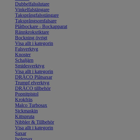
Dubbelfalsslutare
Vinkelfalstängare
Taksprångfalsstängare
Taksprångsomfalsare
Plåtbockare - Bockapparat
Rännkroksriktare
Bockning övrigt
Visa allt i kategorin
Falsverktyg
Knoster
Schaljärn
Smidesverktyg
Visa allt i kategorin
DRÄCO Plåtsaxar
Trumpf elverktyg
DRÄCO tillbehör
Popnitpistol
Krokfräs
Malco Turbosax
Sickmaskin
Kittspruta
Nibbler & Tillbehör
Visa allt i kategorin
Saxar
Isolersax