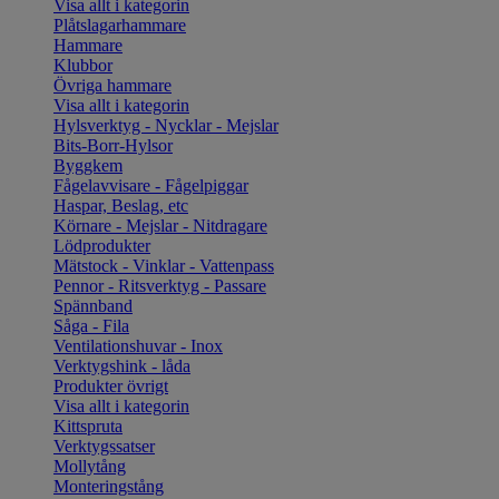
Visa allt i kategorin
Plåtslagarhammare
Hammare
Klubbor
Övriga hammare
Visa allt i kategorin
Hylsverktyg - Nycklar - Mejslar
Bits-Borr-Hylsor
Byggkem
Fågelavvisare - Fågelpiggar
Haspar, Beslag, etc
Körnare - Mejslar - Nitdragare
Lödprodukter
Mätstock - Vinklar - Vattenpass
Pennor - Ritsverktyg - Passare
Spännband
Såga - Fila
Ventilationshuvar - Inox
Verktygshink - låda
Produkter övrigt
Visa allt i kategorin
Kittspruta
Verktygssatser
Mollytång
Monteringstång