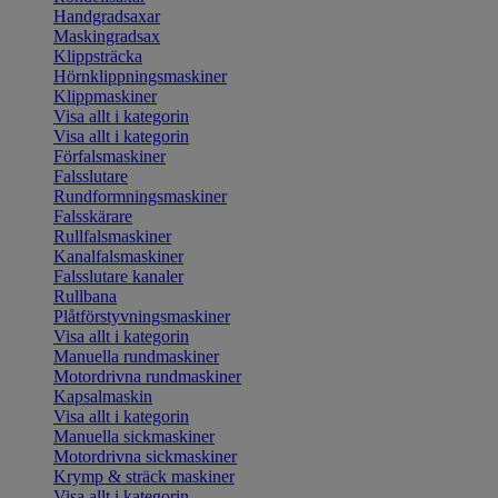
Handgradsaxar
Maskingradsax
Klippsträcka
Hörnklippningsmaskiner
Klippmaskiner
Visa allt i kategorin
Visa allt i kategorin
Förfalsmaskiner
Falsslutare
Rundformningsmaskiner
Falsskärare
Rullfalsmaskiner
Kanalfalsmaskiner
Falsslutare kanaler
Rullbana
Plåtförstyvningsmaskiner
Visa allt i kategorin
Manuella rundmaskiner
Motordrivna rundmaskiner
Kapsalmaskin
Visa allt i kategorin
Manuella sickmaskiner
Motordrivna sickmaskiner
Krymp & sträck maskiner
Visa allt i kategorin