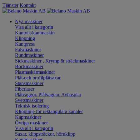
Tjänster
Kontakt
Nya maskiner
Visa allt i kategorin
Kantvik/kantmaskin
Klippning
Kantpress
Falsmaskiner
Rundmaskiner
Sickmaskiner , Krymp & sträckmaskiner
Bockmaskiner
Plasmaskärmaskiner
Plåt-och profilplåtsaxar
Stansmaskiner
Fiberlaser
Plåtvaggor, Plåtvagnar, Avhasplar
Svetsmaskiner
Teknisk isolering
Klipplinje för rektangulära kanaler
Kapmaskiner
Övriga maskiner
Visa allt i kategorin
Saxar, klippsträckor, hörnklipp
Kantmaskiner