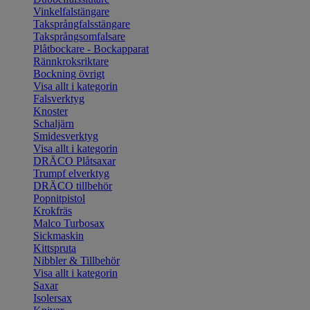
Vinkelfalstängare
Taksprångfalsstängare
Taksprångsomfalsare
Plåtbockare - Bockapparat
Rännkroksriktare
Bockning övrigt
Visa allt i kategorin
Falsverktyg
Knoster
Schaljärn
Smidesverktyg
Visa allt i kategorin
DRÄCO Plåtsaxar
Trumpf elverktyg
DRÄCO tillbehör
Popnitpistol
Krokfräs
Malco Turbosax
Sickmaskin
Kittspruta
Nibbler & Tillbehör
Visa allt i kategorin
Saxar
Isolersax