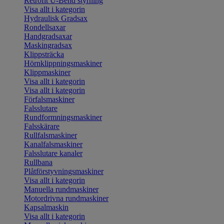
Retrofit U-Bend styrning
Visa allt i kategorin
Hydraulisk Gradsax
Rondellsaxar
Handgradsaxar
Maskingradsax
Klippsträcka
Hörnklippningsmaskiner
Klippmaskiner
Visa allt i kategorin
Visa allt i kategorin
Förfalsmaskiner
Falsslutare
Rundformningsmaskiner
Falsskärare
Rullfalsmaskiner
Kanalfalsmaskiner
Falsslutare kanaler
Rullbana
Plåtförstyvningsmaskiner
Visa allt i kategorin
Manuella rundmaskiner
Motordrivna rundmaskiner
Kapsalmaskin
Visa allt i kategorin