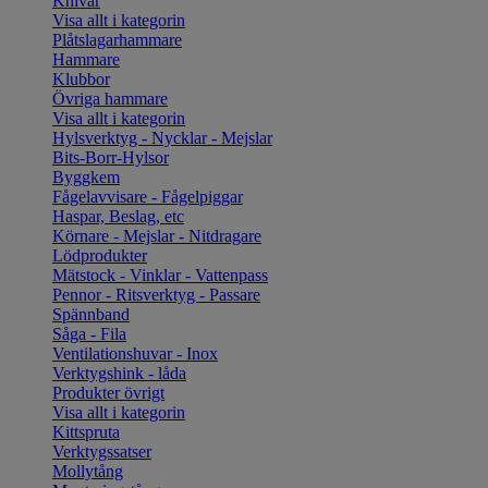
Knivar
Visa allt i kategorin
Plåtslagarhammare
Hammare
Klubbor
Övriga hammare
Visa allt i kategorin
Hylsverktyg - Nycklar - Mejslar
Bits-Borr-Hylsor
Byggkem
Fågelavvisare - Fågelpiggar
Haspar, Beslag, etc
Körnare - Mejslar - Nitdragare
Lödprodukter
Mätstock - Vinklar - Vattenpass
Pennor - Ritsverktyg - Passare
Spännband
Såga - Fila
Ventilationshuvar - Inox
Verktygshink - låda
Produkter övrigt
Visa allt i kategorin
Kittspruta
Verktygssatser
Mollytång