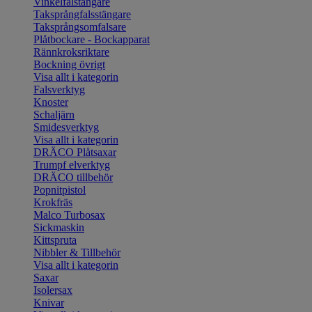
Vinkelfalstängare
Taksprångfalsstängare
Taksprångsomfalsare
Plåtbockare - Bockapparat
Rännkroksriktare
Bockning övrigt
Visa allt i kategorin
Falsverktyg
Knoster
Schaljärn
Smidesverktyg
Visa allt i kategorin
DRÄCO Plåtsaxar
Trumpf elverktyg
DRÄCO tillbehör
Popnitpistol
Krokfräs
Malco Turbosax
Sickmaskin
Kittspruta
Nibbler & Tillbehör
Visa allt i kategorin
Saxar
Isolersax
Knivar