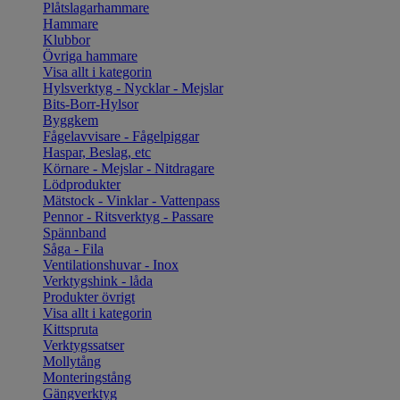
Plåtslagarhammare
Hammare
Klubbor
Övriga hammare
Visa allt i kategorin
Hylsverktyg - Nycklar - Mejslar
Bits-Borr-Hylsor
Byggkem
Fågelavvisare - Fågelpiggar
Haspar, Beslag, etc
Körnare - Mejslar - Nitdragare
Lödprodukter
Mätstock - Vinklar - Vattenpass
Pennor - Ritsverktyg - Passare
Spännband
Såga - Fila
Ventilationshuvar - Inox
Verktygshink - låda
Produkter övrigt
Visa allt i kategorin
Kittspruta
Verktygssatser
Mollytång
Monteringstång
Gängverktyg