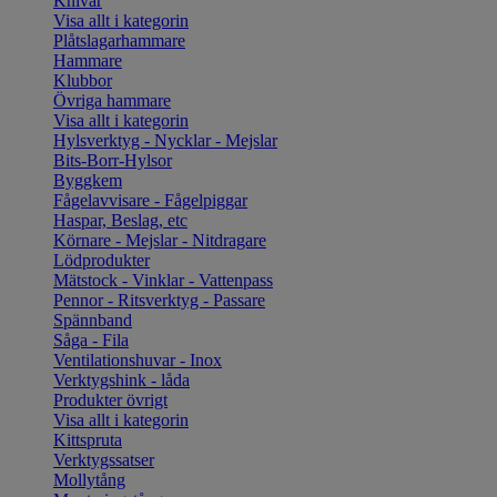
Knivar
Visa allt i kategorin
Plåtslagarhammare
Hammare
Klubbor
Övriga hammare
Visa allt i kategorin
Hylsverktyg - Nycklar - Mejslar
Bits-Borr-Hylsor
Byggkem
Fågelavvisare - Fågelpiggar
Haspar, Beslag, etc
Körnare - Mejslar - Nitdragare
Lödprodukter
Mätstock - Vinklar - Vattenpass
Pennor - Ritsverktyg - Passare
Spännband
Såga - Fila
Ventilationshuvar - Inox
Verktygshink - låda
Produkter övrigt
Visa allt i kategorin
Kittspruta
Verktygssatser
Mollytång