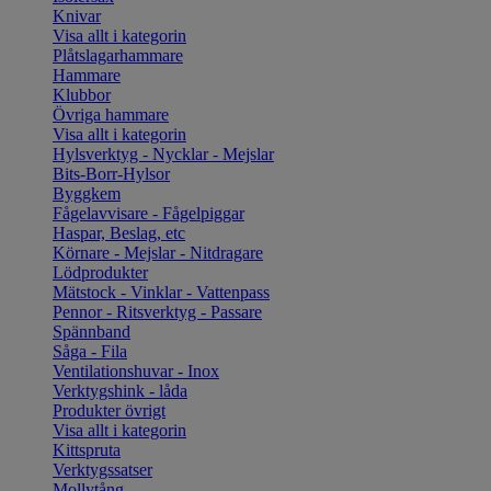
Knivar
Visa allt i kategorin
Plåtslagarhammare
Hammare
Klubbor
Övriga hammare
Visa allt i kategorin
Hylsverktyg - Nycklar - Mejslar
Bits-Borr-Hylsor
Byggkem
Fågelavvisare - Fågelpiggar
Haspar, Beslag, etc
Körnare - Mejslar - Nitdragare
Lödprodukter
Mätstock - Vinklar - Vattenpass
Pennor - Ritsverktyg - Passare
Spännband
Såga - Fila
Ventilationshuvar - Inox
Verktygshink - låda
Produkter övrigt
Visa allt i kategorin
Kittspruta
Verktygssatser
Mollytång