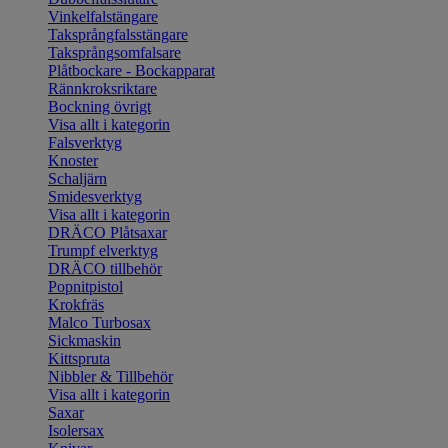
Vinkelfalstängare
Taksprångfalsstängare
Taksprångsomfalsare
Plåtbockare - Bockapparat
Rännkroksriktare
Bockning övrigt
Visa allt i kategorin
Falsverktyg
Knoster
Schaljärn
Smidesverktyg
Visa allt i kategorin
DRÄCO Plåtsaxar
Trumpf elverktyg
DRÄCO tillbehör
Popnitpistol
Krokfräs
Malco Turbosax
Sickmaskin
Kittspruta
Nibbler & Tillbehör
Visa allt i kategorin
Saxar
Isolersax