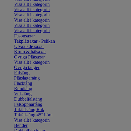
Visa allt i kategorin
Visa allt i kategorin
Visa allt i kategorin
Visa allt i kategorin
Visa allt i kategorin
Visa allt i kategorin
Fasonsaxar
Takplåtsaxar - Pelikan
Utväxlade saxar
Krum & hålsaxar
Övriga Plåtsaxar
Visa allt i kategorin
Övriga tänger
Falstång
Plåtslagartång
Flacktång
Rundtång
Vulsttång
Dubbelfalstång
Falsöppnartång
Takfalstång Rak
Takfalstång 45° hörn
Visa allt i kategorin
Bender
Dubbelfalsslutare