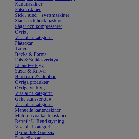
Kantmaskiner
Falsmaskiner
Sick-, rund- , svetsmaskiner
Stans- och bockmaskiner
Sågar och kompressorer
Övrigt
Visa allt i kategorin
Plåtsaxar
Tänger
Bocka & Forma
Fals & Smidesverktyg
Elhandverktyg
Saxar & Knivar
Hammare & klubbor
Övriga produkter
Övriga verktyg
Visa allt i kategorin
Geka stansverktyg
Visa allt i kategorin
Manuella kantmaskiner
Motordrivna kantmaskiner
Retrofit U-Bend styrning
Visa allt i kategorin
Hydraulisk Gradsax
Rondellsaxar