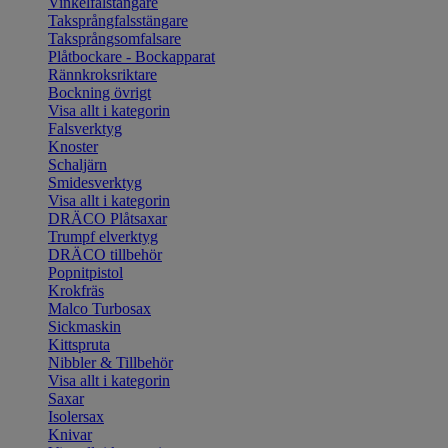
Vinkelfalstängare
Taksprångfalsstängare
Taksprångsomfalsare
Plåtbockare - Bockapparat
Rännkroksriktare
Bockning övrigt
Visa allt i kategorin
Falsverktyg
Knoster
Schaljärn
Smidesverktyg
Visa allt i kategorin
DRÄCO Plåtsaxar
Trumpf elverktyg
DRÄCO tillbehör
Popnitpistol
Krokfräs
Malco Turbosax
Sickmaskin
Kittspruta
Nibbler & Tillbehör
Visa allt i kategorin
Saxar
Isolersax
Knivar