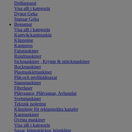
Drillapparat
Visa allt i kategorin
Dynor Geka
Stansar Geka
Begagnat
Visa allt i kategorin
Kantvik/kantmaskin
Klippning
Kantpress
Falsmaskiner
Rundmaskiner
Sickmaskiner , Krymp & sträckmaskiner
Bockmaskiner
Plasmaskärmaskiner
Plåt-och profilplåtsaxar
Stansmaskiner
Fiberlaser
Plåtvaggor, Plåtvagnar, Avhasplar
Svetsmaskiner
Teknisk isolering
Klipplinje för rektangulära kanaler
Kapmaskiner
Övriga maskiner
Visa allt i kategorin
Saxar, klippsträckor, hörnklipp