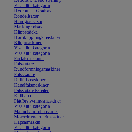
Retrofit U-Bend styrning
Visa allt i kategorin
Hydraulisk Gradsax
Rondellsaxar
Handgradsaxar
Maskingradsax
Klippsträcka
Hörnklippningsmaskiner
Klippmaskiner
Visa allt i kategorin
Visa allt i kategorin
Förfalsmaskiner
Falsslutare
Rundformningsmaskiner
Falsskärare
Rullfalsmaskiner
Kanalfalsmaskiner
Falsslutare kanaler
Rullbana
Plåtförstyvningsmaskiner
Visa allt i kategorin
Manuella rundmaskiner
Motordrivna rundmaskiner
Kapsalmaskin
Visa allt i kategorin