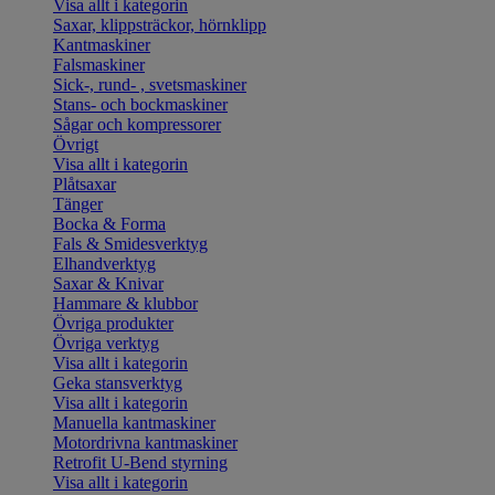
Visa allt i kategorin
Saxar, klippsträckor, hörnklipp
Kantmaskiner
Falsmaskiner
Sick-, rund- , svetsmaskiner
Stans- och bockmaskiner
Sågar och kompressorer
Övrigt
Visa allt i kategorin
Plåtsaxar
Tänger
Bocka & Forma
Fals & Smidesverktyg
Elhandverktyg
Saxar & Knivar
Hammare & klubbor
Övriga produkter
Övriga verktyg
Visa allt i kategorin
Geka stansverktyg
Visa allt i kategorin
Manuella kantmaskiner
Motordrivna kantmaskiner
Retrofit U-Bend styrning
Visa allt i kategorin