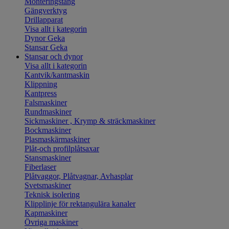
Monteringstång
Gängverktyg
Drillapparat
Visa allt i kategorin
Dynor Geka
Stansar Geka
Stansar och dynor
Visa allt i kategorin
Kantvik/kantmaskin
Klippning
Kantpress
Falsmaskiner
Rundmaskiner
Sickmaskiner , Krymp & sträckmaskiner
Bockmaskiner
Plasmaskärmaskiner
Plåt-och profilplåtsaxar
Stansmaskiner
Fiberlaser
Plåtvaggor, Plåtvagnar, Avhasplar
Svetsmaskiner
Teknisk isolering
Klipplinje för rektangulära kanaler
Kapmaskiner
Övriga maskiner