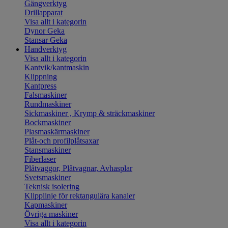
Gängverktyg
Drillapparat
Visa allt i kategorin
Dynor Geka
Stansar Geka
Handverktyg
Visa allt i kategorin
Kantvik/kantmaskin
Klippning
Kantpress
Falsmaskiner
Rundmaskiner
Sickmaskiner , Krymp & sträckmaskiner
Bockmaskiner
Plasmaskärmaskiner
Plåt-och profilplåtsaxar
Stansmaskiner
Fiberlaser
Plåtvaggor, Plåtvagnar, Avhasplar
Svetsmaskiner
Teknisk isolering
Klipplinje för rektangulära kanaler
Kapmaskiner
Övriga maskiner
Visa allt i kategorin