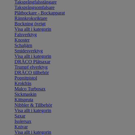
Taksprångfalsstängare
Taksprångsomfalsare
Plåtbockare - Bockapparat
Rännkroksriktare
Bockning övrigt
Visa allt i kategorin
Falsverktyg
Knoster
Schaljärn
Smidesverktyg
Visa allt i kategorin
DRÄCO Plåtsaxar
Trumpf elverktyg
DRÄCO tillbehör
Popnitpistol
Krokfräs
Malco Turbosax
Sickmaskin
Kittspruta
Nibbler & Tillbehör
Visa allt i kategorin
Saxar
Isolersax
Knivar
Visa allt i kategorin