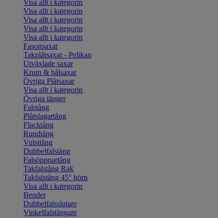
Visa allt i kategorin
Visa allt i kategorin
Visa allt i kategorin
Visa allt i kategorin
Visa allt i kategorin
Fasonsaxar
Takplåtsaxar - Pelikan
Utväxlade saxar
Krum & hålsaxar
Övriga Plåtsaxar
Visa allt i kategorin
Övriga tänger
Falstång
Plåtslagartång
Flacktång
Rundtång
Vulsttång
Dubbelfalstång
Falsöppnartång
Takfalstång Rak
Takfalstång 45° hörn
Visa allt i kategorin
Bender
Dubbelfalsslutare
Vinkelfalstängare