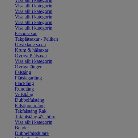
Visa allt i kategorin
Visa allt i kategorin
Visa allt i kategorin
Visa allt i kategorin
Visa allt i kategorin
Visa allt i kategorin
Fasonsaxar
Takplåtsaxar - Pelikan
Utväxlade saxar
Krum & hålsaxar
Övriga Plåtsaxar
Visa allt i kategorin
Övriga tänger
Falstång
Plåtslagartång
Flacktång
Rundtång
Vulsttång
Dubbelfalstång
Falsöppnartång
Takfalstång Rak
Takfalstång 45° hörn
Visa allt i kategorin
Bender
Dubbelfalsslutare