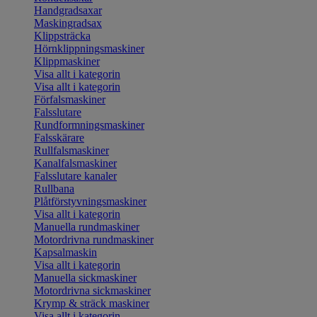
Handgradsaxar
Maskingradsax
Klippsträcka
Hörnklippningsmaskiner
Klippmaskiner
Visa allt i kategorin
Visa allt i kategorin
Förfalsmaskiner
Falsslutare
Rundformningsmaskiner
Falsskärare
Rullfalsmaskiner
Kanalfalsmaskiner
Falsslutare kanaler
Rullbana
Plåtförstyvningsmaskiner
Visa allt i kategorin
Manuella rundmaskiner
Motordrivna rundmaskiner
Kapsalmaskin
Visa allt i kategorin
Manuella sickmaskiner
Motordrivna sickmaskiner
Krymp & sträck maskiner
Visa allt i kategorin