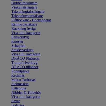
Dubbelfalsslutare
Vinkelfalstängare
Taksprångfalsstängare
Taksprångsomfalsare
Plåtbockare - Bockapparat
Rännkroksriktare
Bockning övrigt
Visa allt i kategorin
Falsverktyg
Knoster
Schaljärn
Smidesverktyg
Visa allt i kategorin
DRÄCO Plåtsaxar
Trumpf elverktyg
DRÄCO tillbehör
Popnitpistol
Krokfräs
Malco Turbosax
Sickmaskin
Kittspruta
Nibbler & Tillbehör
Visa allt i kategorin
Saxar
Isolersax