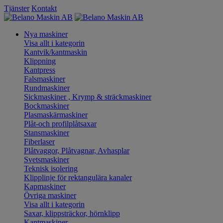
Tjänster
Kontakt
Nya maskiner
Visa allt i kategorin
Kantvik/kantmaskin
Klippning
Kantpress
Falsmaskiner
Rundmaskiner
Sickmaskiner , Krymp & sträckmaskiner
Bockmaskiner
Plasmaskärmaskiner
Plåt-och profilplåtsaxar
Stansmaskiner
Fiberlaser
Plåtvaggor, Plåtvagnar, Avhasplar
Svetsmaskiner
Teknisk isolering
Klipplinje för rektangulära kanaler
Kapmaskiner
Övriga maskiner
Visa allt i kategorin
Saxar, klippsträckor, hörnklipp
Kantmaskiner