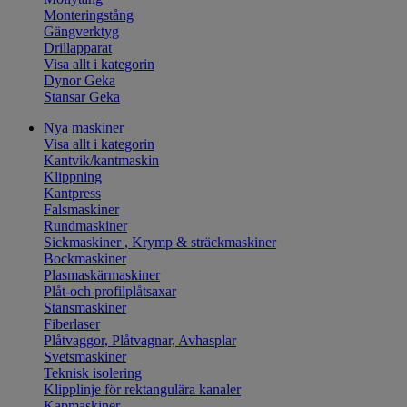
Monteringstång
Gängverktyg
Drillapparat
Visa allt i kategorin
Dynor Geka
Stansar Geka
Nya maskiner
Visa allt i kategorin
Kantvik/kantmaskin
Klippning
Kantpress
Falsmaskiner
Rundmaskiner
Sickmaskiner , Krymp & sträckmaskiner
Bockmaskiner
Plasmaskärmaskiner
Plåt-och profilplåtsaxar
Stansmaskiner
Fiberlaser
Plåtvaggor, Plåtvagnar, Avhasplar
Svetsmaskiner
Teknisk isolering
Klipplinje för rektangulära kanaler
Kapmaskiner