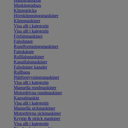
Handgradsaxar
Maskingradsax
Klippsträcka
Hörnklippningsmaskiner
Klippmaskiner
Visa allt i kategorin
Visa allt i kategorin
Förfalsmaskiner
Falsslutare
Rundformningsmaskiner
Falsskärare
Rullfalsmaskiner
Kanalfalsmaskiner
Falsslutare kanaler
Rullbana
Plåtförstyvningsmaskiner
Visa allt i kategorin
Manuella rundmaskiner
Motordrivna rundmaskiner
Kapsalmaskin
Visa allt i kategorin
Manuella sickmaskiner
Motordrivna sickmaskiner
Krymp & sträck maskiner
Visa allt i kategorin