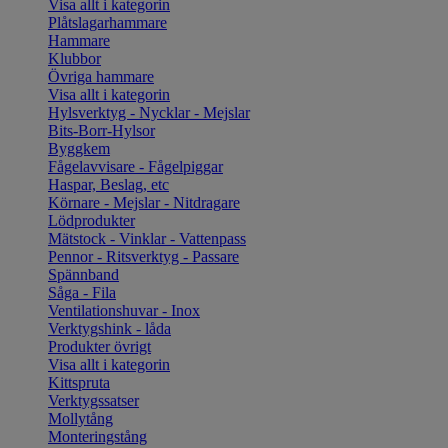
Visa allt i kategorin
Plåtslagarhammare
Hammare
Klubbor
Övriga hammare
Visa allt i kategorin
Hylsverktyg - Nycklar - Mejslar
Bits-Borr-Hylsor
Byggkem
Fågelavvisare - Fågelpiggar
Haspar, Beslag, etc
Körnare - Mejslar - Nitdragare
Lödprodukter
Mätstock - Vinklar - Vattenpass
Pennor - Ritsverktyg - Passare
Spännband
Såga - Fila
Ventilationshuvar - Inox
Verktygshink - låda
Produkter övrigt
Visa allt i kategorin
Kittspruta
Verktygssatser
Mollytång
Monteringstång