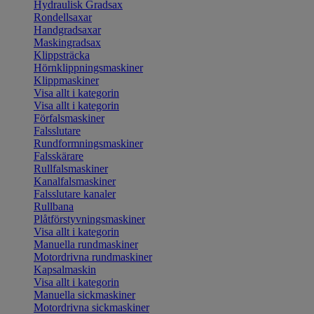
Hydraulisk Gradsax
Rondellsaxar
Handgradsaxar
Maskingradsax
Klippsträcka
Hörnklippningsmaskiner
Klippmaskiner
Visa allt i kategorin
Visa allt i kategorin
Förfalsmaskiner
Falsslutare
Rundformningsmaskiner
Falsskärare
Rullfalsmaskiner
Kanalfalsmaskiner
Falsslutare kanaler
Rullbana
Plåtförstyvningsmaskiner
Visa allt i kategorin
Manuella rundmaskiner
Motordrivna rundmaskiner
Kapsalmaskin
Visa allt i kategorin
Manuella sickmaskiner
Motordrivna sickmaskiner