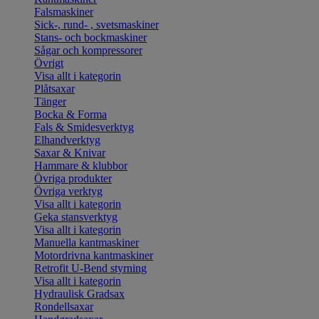
Falsmaskiner
Sick-, rund- , svetsmaskiner
Stans- och bockmaskiner
Sågar och kompressorer
Övrigt
Visa allt i kategorin
Plåtsaxar
Tänger
Bocka & Forma
Fals & Smidesverktyg
Elhandverktyg
Saxar & Knivar
Hammare & klubbor
Övriga produkter
Övriga verktyg
Visa allt i kategorin
Geka stansverktyg
Visa allt i kategorin
Manuella kantmaskiner
Motordrivna kantmaskiner
Retrofit U-Bend styrning
Visa allt i kategorin
Hydraulisk Gradsax
Rondellsaxar