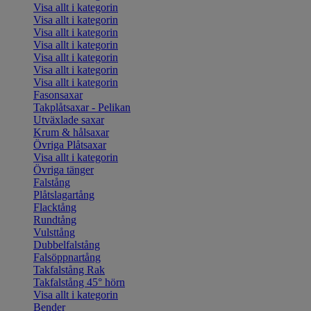
Visa allt i kategorin
Visa allt i kategorin
Visa allt i kategorin
Visa allt i kategorin
Visa allt i kategorin
Visa allt i kategorin
Visa allt i kategorin
Fasonsaxar
Takplåtsaxar - Pelikan
Utväxlade saxar
Krum & hålsaxar
Övriga Plåtsaxar
Visa allt i kategorin
Övriga tänger
Falstång
Plåtslagartång
Flacktång
Rundtång
Vulsttång
Dubbelfalstång
Falsöppnartång
Takfalstång Rak
Takfalstång 45° hörn
Visa allt i kategorin
Bender