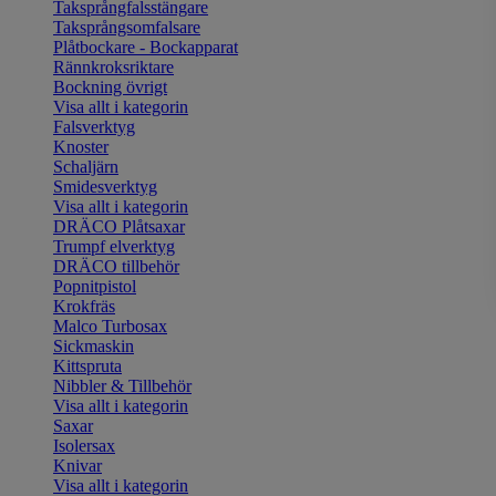
Taksprångfalsstängare
Taksprångsomfalsare
Plåtbockare - Bockapparat
Rännkroksriktare
Bockning övrigt
Visa allt i kategorin
Falsverktyg
Knoster
Schaljärn
Smidesverktyg
Visa allt i kategorin
DRÄCO Plåtsaxar
Trumpf elverktyg
DRÄCO tillbehör
Popnitpistol
Krokfräs
Malco Turbosax
Sickmaskin
Kittspruta
Nibbler & Tillbehör
Visa allt i kategorin
Saxar
Isolersax
Knivar
Visa allt i kategorin