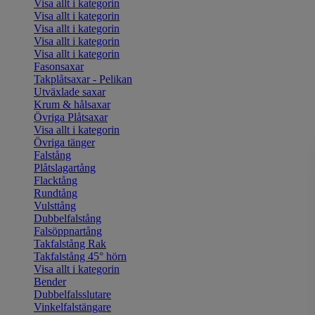
Visa allt i kategorin
Visa allt i kategorin
Visa allt i kategorin
Visa allt i kategorin
Visa allt i kategorin
Fasonsaxar
Takplåtsaxar - Pelikan
Utväxlade saxar
Krum & hålsaxar
Övriga Plåtsaxar
Visa allt i kategorin
Övriga tänger
Falstång
Plåtslagartång
Flacktång
Rundtång
Vulsttång
Dubbelfalstång
Falsöppnartång
Takfalstång Rak
Takfalstång 45° hörn
Visa allt i kategorin
Bender
Dubbelfalsslutare
Vinkelfalstängare