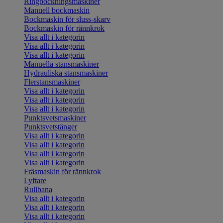
Ringbockningsmaskiner
Manuell bockmaskin
Bockmaskin för sluss-skarv
Bockmaskin för rännkrok
Visa allt i kategorin
Visa allt i kategorin
Visa allt i kategorin
Manuella stansmaskiner
Hydrauliska stansmaskiner
Flerstansmaskiner
Visa allt i kategorin
Visa allt i kategorin
Visa allt i kategorin
Punktsvetsmaskiner
Punktsvetstänger
Visa allt i kategorin
Visa allt i kategorin
Visa allt i kategorin
Visa allt i kategorin
Fräsmaskin för rännkrok
Lyftare
Rullbana
Visa allt i kategorin
Visa allt i kategorin
Visa allt i kategorin