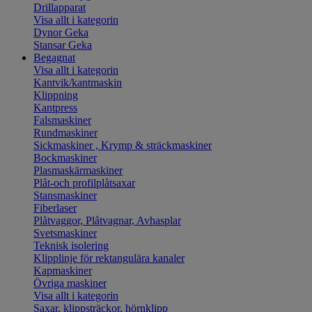
Drillapparat
Visa allt i kategorin
Dynor Geka
Stansar Geka
Begagnat
Visa allt i kategorin
Kantvik/kantmaskin
Klippning
Kantpress
Falsmaskiner
Rundmaskiner
Sickmaskiner , Krymp & sträckmaskiner
Bockmaskiner
Plasmaskärmaskiner
Plåt-och profilplåtsaxar
Stansmaskiner
Fiberlaser
Plåtvaggor, Plåtvagnar, Avhasplar
Svetsmaskiner
Teknisk isolering
Klipplinje för rektangulära kanaler
Kapmaskiner
Övriga maskiner
Visa allt i kategorin
Saxar, klippsträckor, hörnklipp