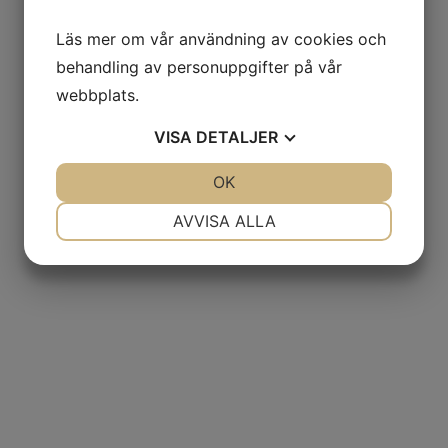
Läs mer om vår användning av cookies och
behandling av personuppgifter på vår
webbplats.
VISA
DETALJER
JA
NEJ
OK
JA
NEJ
NÖDVÄNDIG
INSTÄLLNINGAR
AVVISA ALLA
JA
NEJ
JA
NEJ
MARKNADSFÖRING
STATISTIK