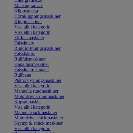
Handgradsaxar
Maskingradsax
Klippsträcka
Hörnklippningsmaskiner
Klippmaskiner
Visa allt i kategorin
Visa allt i kategorin
Förfalsmaskiner
Falsslutare
Rundformningsmaskiner
Falsskärare
Rullfalsmaskiner
Kanalfalsmaskiner
Falsslutare kanaler
Rullbana
Plåtförstyvningsmaskiner
Visa allt i kategorin
Manuella rundmaskiner
Motordrivna rundmaskiner
Kapsalmaskin
Visa allt i kategorin
Manuella sickmaskiner
Motordrivna sickmaskiner
Krymp & sträck maskiner
Visa allt i kategorin