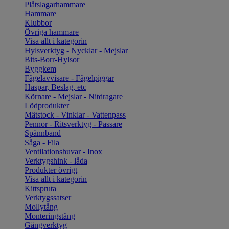
Plåtslagarhammare
Hammare
Klubbor
Övriga hammare
Visa allt i kategorin
Hylsverktyg - Nycklar - Mejslar
Bits-Borr-Hylsor
Byggkem
Fågelavvisare - Fågelpiggar
Haspar, Beslag, etc
Körnare - Mejslar - Nitdragare
Lödprodukter
Mätstock - Vinklar - Vattenpass
Pennor - Ritsverktyg - Passare
Spännband
Såga - Fila
Ventilationshuvar - Inox
Verktygshink - låda
Produkter övrigt
Visa allt i kategorin
Kittspruta
Verktygssatser
Mollytång
Monteringstång
Gängverktyg