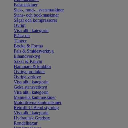
Falsmaskiner
Sick-, rund- , svetsmaskiner
Stans- och bockmaskiner
Sågar och kompressorer
Övrigt
Visa allt i kategorin
Plåtsaxar
Tänger
Bocka & Forma
Fals & Smidesverktyg
Elhandverktyg
Saxar & Knivar
Hammare & klubbor
Övriga produkter
Övriga verktyg
Visa allt i kategorin
Geka stansverktyg
Visa allt i kategorin
Manuella kantmaskiner
Motordrivna kantmaskiner
Retrofit U-Bend styrning
Visa allt i kategorin
Hydraulisk Gradsax
Rondellsaxar