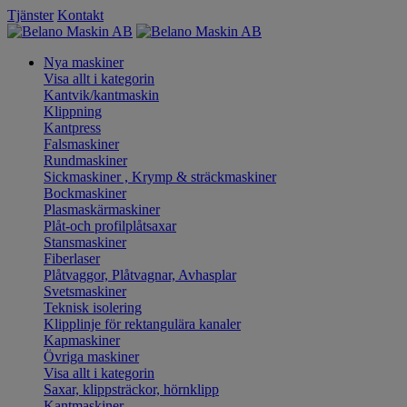
Tjänster
Kontakt
Nya maskiner
Visa allt i kategorin
Kantvik/kantmaskin
Klippning
Kantpress
Falsmaskiner
Rundmaskiner
Sickmaskiner , Krymp & sträckmaskiner
Bockmaskiner
Plasmaskärmaskiner
Plåt-och profilplåtsaxar
Stansmaskiner
Fiberlaser
Plåtvaggor, Plåtvagnar, Avhasplar
Svetsmaskiner
Teknisk isolering
Klipplinje för rektangulära kanaler
Kapmaskiner
Övriga maskiner
Visa allt i kategorin
Saxar, klippsträckor, hörnklipp
Kantmaskiner