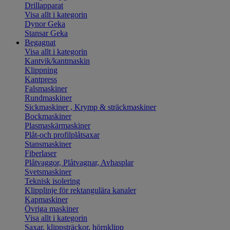
Drillapparat
Visa allt i kategorin
Dynor Geka
Stansar Geka
Begagnat
Visa allt i kategorin
Kantvik/kantmaskin
Klippning
Kantpress
Falsmaskiner
Rundmaskiner
Sickmaskiner , Krymp & sträckmaskiner
Bockmaskiner
Plasmaskärmaskiner
Plåt-och profilplåtsaxar
Stansmaskiner
Fiberlaser
Plåtvaggor, Plåtvagnar, Avhasplar
Svetsmaskiner
Teknisk isolering
Klipplinje för rektangulära kanaler
Kapmaskiner
Övriga maskiner
Visa allt i kategorin
Saxar, klippsträckor, hörnklipp