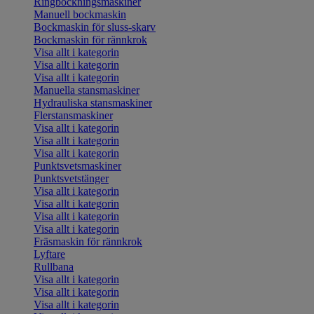
Ringbockningsmaskiner
Manuell bockmaskin
Bockmaskin för sluss-skarv
Bockmaskin för rännkrok
Visa allt i kategorin
Visa allt i kategorin
Visa allt i kategorin
Manuella stansmaskiner
Hydrauliska stansmaskiner
Flerstansmaskiner
Visa allt i kategorin
Visa allt i kategorin
Visa allt i kategorin
Punktsvetsmaskiner
Punktsvetstänger
Visa allt i kategorin
Visa allt i kategorin
Visa allt i kategorin
Visa allt i kategorin
Fräsmaskin för rännkrok
Lyftare
Rullbana
Visa allt i kategorin
Visa allt i kategorin
Visa allt i kategorin