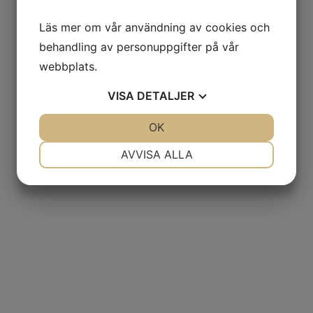
Läs mer om vår användning av cookies och
behandling av personuppgifter på vår
webbplats.
VISA
DETALJER
JA
NEJ
OK
JA
NEJ
NÖDVÄNDIG
INSTÄLLNINGAR
AVVISA ALLA
JA
NEJ
JA
NEJ
MARKNADSFÖRING
STATISTIK