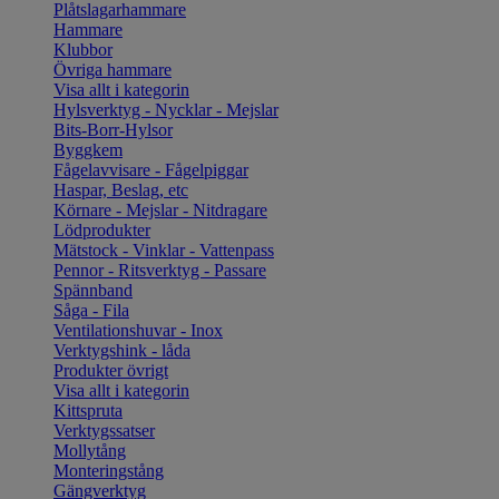
Plåtslagarhammare
Hammare
Klubbor
Övriga hammare
Visa allt i kategorin
Hylsverktyg - Nycklar - Mejslar
Bits-Borr-Hylsor
Byggkem
Fågelavvisare - Fågelpiggar
Haspar, Beslag, etc
Körnare - Mejslar - Nitdragare
Lödprodukter
Mätstock - Vinklar - Vattenpass
Pennor - Ritsverktyg - Passare
Spännband
Såga - Fila
Ventilationshuvar - Inox
Verktygshink - låda
Produkter övrigt
Visa allt i kategorin
Kittspruta
Verktygssatser
Mollytång
Monteringstång
Gängverktyg