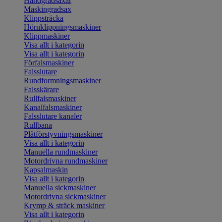
Handgradsaxar
Maskingradsax
Klippsträcka
Hörnklippningsmaskiner
Klippmaskiner
Visa allt i kategorin
Visa allt i kategorin
Förfalsmaskiner
Falsslutare
Rundformningsmaskiner
Falsskärare
Rullfalsmaskiner
Kanalfalsmaskiner
Falsslutare kanaler
Rullbana
Plåtförstyvningsmaskiner
Visa allt i kategorin
Manuella rundmaskiner
Motordrivna rundmaskiner
Kapsalmaskin
Visa allt i kategorin
Manuella sickmaskiner
Motordrivna sickmaskiner
Krymp & sträck maskiner
Visa allt i kategorin