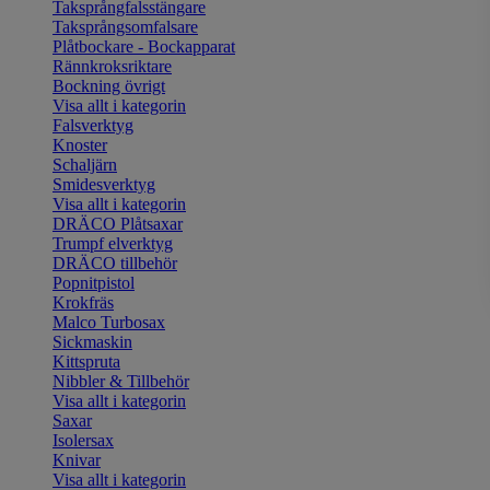
Taksprångfalsstängare
Taksprångsomfalsare
Plåtbockare - Bockapparat
Rännkroksriktare
Bockning övrigt
Visa allt i kategorin
Falsverktyg
Knoster
Schaljärn
Smidesverktyg
Visa allt i kategorin
DRÄCO Plåtsaxar
Trumpf elverktyg
DRÄCO tillbehör
Popnitpistol
Krokfräs
Malco Turbosax
Sickmaskin
Kittspruta
Nibbler & Tillbehör
Visa allt i kategorin
Saxar
Isolersax
Knivar
Visa allt i kategorin