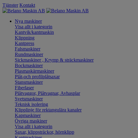
Tjänster
Kontakt
Nya maskiner
Visa allt i kategorin
Kantvik/kantmaskin
Klippning
Kantpress
Falsmaskiner
Rundmaskiner
Sickmaskiner , Krymp & sträckmaskiner
Bockmaskiner
Plasmaskärmaskiner
Plåt-och profilplåtsaxar
Stansmaskiner
Fiberlaser
Plåtvaggor, Plåtvagnar, Avhasplar
Svetsmaskiner
Teknisk isolering
Klipplinje för rektangulära kanaler
Kapmaskiner
Övriga maskiner
Visa allt i kategorin
Saxar, klippsträckor, hörnklipp
Kantmaskiner