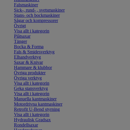
Falsmaskiner
Sick-, rund- , svetsmaskiner
Stans- och bockmaskiner
Sågar och kompressorer
Övrigt
Visa allt i kategorin
Plåtsaxar
Tänger
Bocka & Forma
Fals & Smidesverktyg
Elhandverktyg
Saxar & Knivar
Hammare & klubbor
Övriga produkter
Övriga verktyg
Visa allt i kategorin
Geka stansverktyg
Visa allt i kategorin
Manuella kantmaskiner
Motordrivna kantmaskiner
Retrofit U-Bend styrning
Visa allt i kategorin
Hydraulisk Gradsax
Rondellsaxar