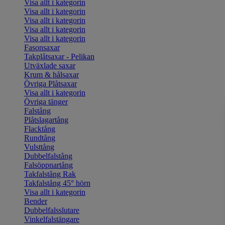
Visa allt i kategorin
Visa allt i kategorin
Visa allt i kategorin
Visa allt i kategorin
Visa allt i kategorin
Fasonsaxar
Takplåtsaxar - Pelikan
Utväxlade saxar
Krum & hålsaxar
Övriga Plåtsaxar
Visa allt i kategorin
Övriga tänger
Falstång
Plåtslagartång
Flacktång
Rundtång
Vulsttång
Dubbelfalstång
Falsöppnartång
Takfalstång Rak
Takfalstång 45° hörn
Visa allt i kategorin
Bender
Dubbelfalsslutare
Vinkelfalstängare