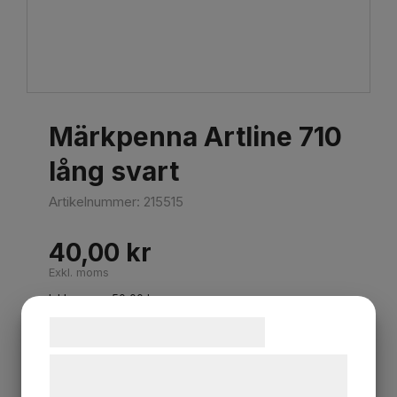
Märkpenna Artline 710
lång svart
Artikelnummer:
215515
40,00
kr
Exkl. moms
Inkl. moms:
50,00
kr
Samtykke til cookies
Lägg i varukorgen
Vi og vores samarbejdspartnere bruger
teknologier, herunder cookies, til at