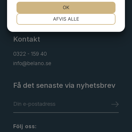
OK
Borgens gata 6
NØDVENDIGE
PRÆFERENCER
Alingsås
AFVIS ALLE
MARKETING
STATISTIK
Kontakt
0322 - 159 40
info@belano.se
Få det senaste via nyhetsbrev
Följ oss: