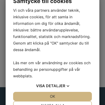
Samtycke till cookies
Beskrivning
Vi och våra partners använder teknik,
För självborrande skruv, fäste ¼”. Med
inklusive cookies, för att samla in
USA utförande.
information om dig för olika ändamål,
inklusive: bättre användarupplevelse,
Längd: 45 mm
funktionalitet, statistik och marknadsföring.
Hylsgrepp: ¼”
Genom att klicka på "OK" samtycker du till
dessa ändamål.
Läs mer om vår användning av cookies och
behandling av personuppgifter på vår
webbplats.
VISA
DETALJER
JA
NEJ
OK
JA
NEJ
NÖDVÄNDIG
INSTÄLLNINGAR