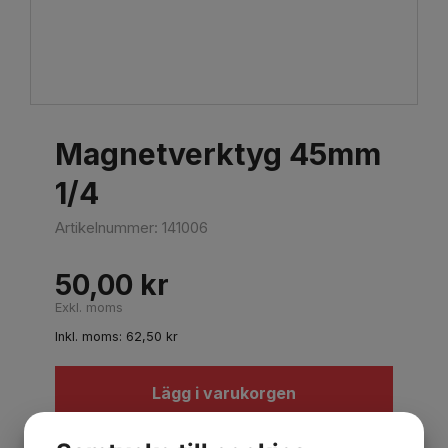
Magnetverktyg 45mm
1/4
Artikelnummer:
141006
50,00
kr
Exkl. moms
Inkl. moms:
62,50
kr
Lägg i varukorgen