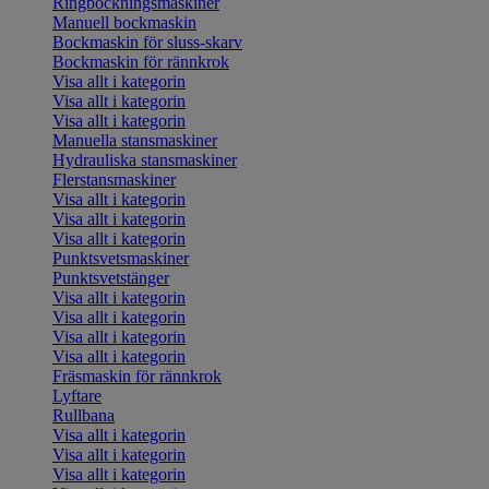
Ringbockningsmaskiner
Manuell bockmaskin
Bockmaskin för sluss-skarv
Bockmaskin för rännkrok
Visa allt i kategorin
Visa allt i kategorin
Visa allt i kategorin
Manuella stansmaskiner
Hydrauliska stansmaskiner
Flerstansmaskiner
Visa allt i kategorin
Visa allt i kategorin
Visa allt i kategorin
Punktsvetsmaskiner
Punktsvetstänger
Visa allt i kategorin
Visa allt i kategorin
Visa allt i kategorin
Visa allt i kategorin
Fräsmaskin för rännkrok
Lyftare
Rullbana
Visa allt i kategorin
Visa allt i kategorin
Visa allt i kategorin