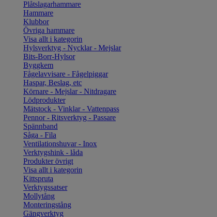
Plåtslagarhammare
Hammare
Klubbor
Övriga hammare
Visa allt i kategorin
Hylsverktyg - Nycklar - Mejslar
Bits-Borr-Hylsor
Byggkem
Fågelavvisare - Fågelpiggar
Haspar, Beslag, etc
Körnare - Mejslar - Nitdragare
Lödprodukter
Mätstock - Vinklar - Vattenpass
Pennor - Ritsverktyg - Passare
Spännband
Såga - Fila
Ventilationshuvar - Inox
Verktygshink - låda
Produkter övrigt
Visa allt i kategorin
Kittspruta
Verktygssatser
Mollytång
Monteringstång
Gängverktyg