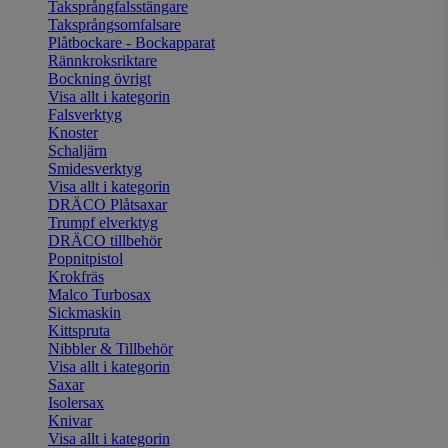
Taksprångfalsstängare
Taksprångsomfalsare
Plåtbockare - Bockapparat
Rännkroksriktare
Bockning övrigt
Visa allt i kategorin
Falsverktyg
Knoster
Schaljärn
Smidesverktyg
Visa allt i kategorin
DRÄCO Plåtsaxar
Trumpf elverktyg
DRÄCO tillbehör
Popnitpistol
Krokfräs
Malco Turbosax
Sickmaskin
Kittspruta
Nibbler & Tillbehör
Visa allt i kategorin
Saxar
Isolersax
Knivar
Visa allt i kategorin