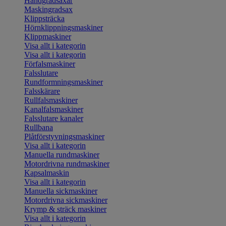
Handgradsaxar
Maskingradsax
Klippsträcka
Hörnklippningsmaskiner
Klippmaskiner
Visa allt i kategorin
Visa allt i kategorin
Förfalsmaskiner
Falsslutare
Rundformningsmaskiner
Falsskärare
Rullfalsmaskiner
Kanalfalsmaskiner
Falsslutare kanaler
Rullbana
Plåtförstyvningsmaskiner
Visa allt i kategorin
Manuella rundmaskiner
Motordrivna rundmaskiner
Kapsalmaskin
Visa allt i kategorin
Manuella sickmaskiner
Motordrivna sickmaskiner
Krymp & sträck maskiner
Visa allt i kategorin