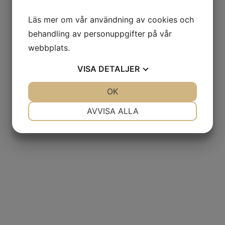
Läs mer om vår användning av cookies och
behandling av personuppgifter på vår
webbplats.
VISA
DETALJER
JA
NEJ
OK
JA
NEJ
NÖDVÄNDIG
INSTÄLLNINGAR
AVVISA ALLA
JA
NEJ
JA
NEJ
MARKNADSFÖRING
STATISTIK