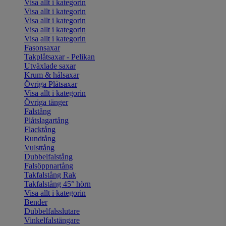
Visa allt i kategorin
Visa allt i kategorin
Visa allt i kategorin
Visa allt i kategorin
Visa allt i kategorin
Fasonsaxar
Takplåtsaxar - Pelikan
Utväxlade saxar
Krum & hålsaxar
Övriga Plåtsaxar
Visa allt i kategorin
Övriga tänger
Falstång
Plåtslagartång
Flacktång
Rundtång
Vulsttång
Dubbelfalstång
Falsöppnartång
Takfalstång Rak
Takfalstång 45° hörn
Visa allt i kategorin
Bender
Dubbelfalsslutare
Vinkelfalstängare