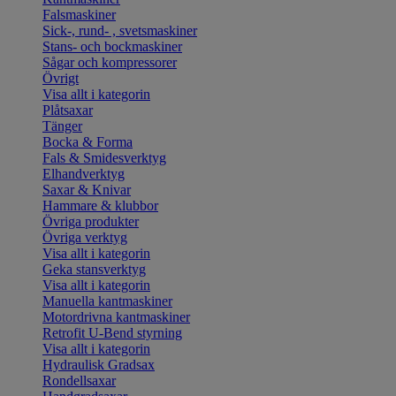
Falsmaskiner
Sick-, rund- , svetsmaskiner
Stans- och bockmaskiner
Sågar och kompressorer
Övrigt
Visa allt i kategorin
Plåtsaxar
Tänger
Bocka & Forma
Fals & Smidesverktyg
Elhandverktyg
Saxar & Knivar
Hammare & klubbor
Övriga produkter
Övriga verktyg
Visa allt i kategorin
Geka stansverktyg
Visa allt i kategorin
Manuella kantmaskiner
Motordrivna kantmaskiner
Retrofit U-Bend styrning
Visa allt i kategorin
Hydraulisk Gradsax
Rondellsaxar