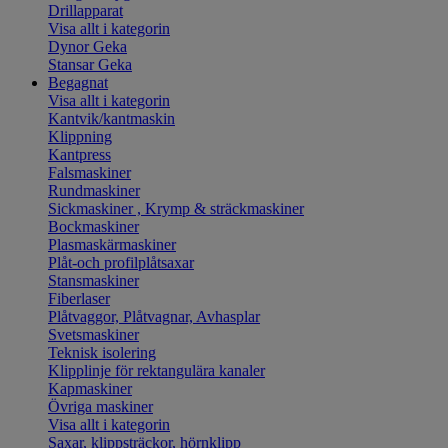
Drillapparat
Visa allt i kategorin
Dynor Geka
Stansar Geka
Begagnat
Visa allt i kategorin
Kantvik/kantmaskin
Klippning
Kantpress
Falsmaskiner
Rundmaskiner
Sickmaskiner , Krymp & sträckmaskiner
Bockmaskiner
Plasmaskärmaskiner
Plåt-och profilplåtsaxar
Stansmaskiner
Fiberlaser
Plåtvaggor, Plåtvagnar, Avhasplar
Svetsmaskiner
Teknisk isolering
Klipplinje för rektangulära kanaler
Kapmaskiner
Övriga maskiner
Visa allt i kategorin
Saxar, klippsträckor, hörnklipp