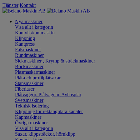
Tjänster
Kontakt
Nya maskiner
Visa allt i kategorin
Kantvik/kantmaskin
Klippning
Kantpress
Falsmaskiner
Rundmaskiner
Sickmaskiner , Krymp & sträckmaskiner
Bockmaskiner
Plasmaskärmaskiner
Plåt-och profilplåtsaxar
Stansmaskiner
Fiberlaser
Plåtvaggor, Plåtvagnar, Avhasplar
Svetsmaskiner
Teknisk isolering
Klipplinje för rektangulära kanaler
Kapmaskiner
Övriga maskiner
Visa allt i kategorin
Saxar, klippsträckor, hörnklipp
Kantmaskiner