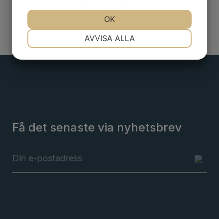
JA
NEJ
OK
JA
NEJ
NÖDVÄNDIG
INSTÄLLNINGAR
AVVISA ALLA
JA
NEJ
JA
NEJ
MARKNADSFÖRING
STATISTIK
Få det senaste via nyhetsbrev