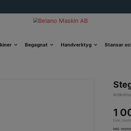
kiner
Begagnat
Handverktyg
Stansar oc
orr-Hylsor
Borr - Hålsåg
Stegborr 5-35mm
Ste
Artikel
1 0
Exkl. mo
Inkl. mom