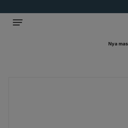
Nya mas
Start
Handverktyg
Övriga produkter
Bits-B