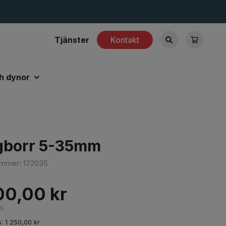
Tjänster
Kontakt
h dynor
gborr 5-35mm
nummer:
172035
00,00
kr
ms
s:
1 250,00
kr