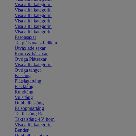
Visa allt i kategorin
Visa allt i kategorin
Visa allt i kategorin
Visa allt i kategorin
Visa allt i kategorin
Visa allt i kategorin
Fasonsaxar
Takplåtsaxar - Pelikan
Utväxlade saxar
Krum & hålsaxar
Övriga Plåtsaxar
Visa allt i kategorin
Övriga tänger
Falstång
Plåtslagartång
Flacktång
Rundtång
Vulsttång
Dubbelfalstång
Falsöppnartång
Takfalstång Rak
Takfalstång 45° hörn
Visa allt i kategorin
Bender
Dubbelfalsslutare