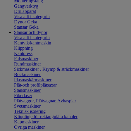
Monteringstång
Gängverktyg
Drillapparat
Visa allt i kategorin
Dynor Geka
Stansar Geka
Stansar och dynor
Visa allt i kategorin
Kantvik/kantmaskin
Klippning
Kantpress
Falsmaskiner
Rundmaskiner
Sickmaskiner , Krymp & sträckmaskiner
Bockmaskiner
Plasmaskärmaskiner
Plåt-och profilplåtsaxar
Stansmaskiner
Fiberlaser
Plåtvaggor, Plåtvagnar, Avhasplar
Svetsmaskiner
Teknisk isolering
Klipplinje för rektangulära kanaler
Kapmaskiner
Övriga maskiner