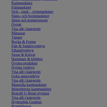
Kantmaskiner
Falsmaskiner
Sick-, rund- , svetsmaskiner
Stans- och bockmaskiner
Sågar och kompressorer
Övrigt
Visa allt i kategorin
Plåtsaxar
Tänger
Bocka & Forma
Fals & Smidesverktyg
Elhandverktyg
Saxar & Knivar
Hammare & klubbor
Övriga produkter
Övriga verktyg
Visa allt i kategorin
Geka stansverktyg
Visa allt i kategorin
Manuella kantmaskiner
Motordrivna kantmaskiner
Retrofit U-Bend styrning
Visa allt i kategorin
Hydraulisk Gradsax
Rondellsaxar