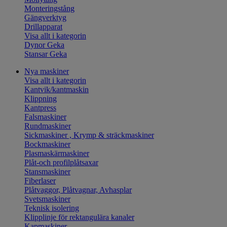
Monteringstång
Gängverktyg
Drillapparat
Visa allt i kategorin
Dynor Geka
Stansar Geka
Nya maskiner
Visa allt i kategorin
Kantvik/kantmaskin
Klippning
Kantpress
Falsmaskiner
Rundmaskiner
Sickmaskiner , Krymp & sträckmaskiner
Bockmaskiner
Plasmaskärmaskiner
Plåt-och profilplåtsaxar
Stansmaskiner
Fiberlaser
Plåtvaggor, Plåtvagnar, Avhasplar
Svetsmaskiner
Teknisk isolering
Klipplinje för rektangulära kanaler
Kapmaskiner