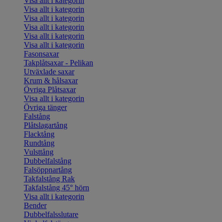
Visa allt i kategorin
Visa allt i kategorin
Visa allt i kategorin
Visa allt i kategorin
Visa allt i kategorin
Visa allt i kategorin
Fasonsaxar
Takplåtsaxar - Pelikan
Utväxlade saxar
Krum & hålsaxar
Övriga Plåtsaxar
Visa allt i kategorin
Övriga tänger
Falstång
Plåtslagartång
Flacktång
Rundtång
Vulsttång
Dubbelfalstång
Falsöppnartång
Takfalstång Rak
Takfalstång 45° hörn
Visa allt i kategorin
Bender
Dubbelfalsslutare