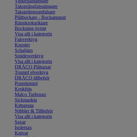
Vinkelfalstängare
Taksprångfalsstängare
Taksprångsomfalsare
Plåtbockare - Bockapparat
Rännkroksriktare
Bockning övrigt
Visa allt i kategorin
Falsverktyg
Knoster
Schaljärn
Smidesverktyg
Visa allt i kategorin
DRÄCO Plåtsaxar
Trumpf elverktyg
DRÄCO tillbehör
Popnitpistol
Krokfräs
Malco Turbosax
Sickmaskin
Kittspruta
Nibbler & Tillbehör
Visa allt i kategorin
Saxar
Isolersax
Knivar