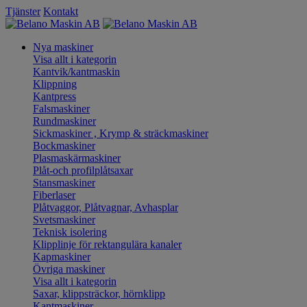
Tjänster
Kontakt
Nya maskiner
Visa allt i kategorin
Kantvik/kantmaskin
Klippning
Kantpress
Falsmaskiner
Rundmaskiner
Sickmaskiner , Krymp & sträckmaskiner
Bockmaskiner
Plasmaskärmaskiner
Plåt-och profilplåtsaxar
Stansmaskiner
Fiberlaser
Plåtvaggor, Plåtvagnar, Avhasplar
Svetsmaskiner
Teknisk isolering
Klipplinje för rektangulära kanaler
Kapmaskiner
Övriga maskiner
Visa allt i kategorin
Saxar, klippsträckor, hörnklipp
Kantmaskiner