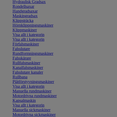
Hydraulisk Gradsax
Rondellsaxar
Handgradsaxar
Maskingradsax
Klippsträcka
Hörnklippningsmaskiner
Klippmaskiner
Visa allt i kategorin
Visa allt i kategorin
Förfalsmaskiner
Falsslutare
Rundformningsmaskiner
Falsskärare
Rullfalsmaskiner
Kanalfalsmaskiner
Falsslutare kanaler
Rullbana
Plåtförstyvningsmaskiner
Visa allt i kategorin
Manuella rundmaskiner
Motordrivna rundmaskiner
Kapsalmaskin
Visa allt i kategorin
Manuella sickmaskiner
Motordrivna sickmaskiner