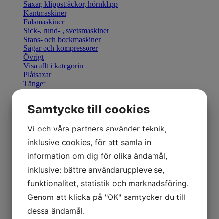
Saxar, klippsträckor, hörnklipp
Kantmaskiner
Falsmaskiner
Sick-, rund- , svetsmaskiner
Stans- och bockmaskiner
Sågar och kompressorer
Övrigt
Visa allt i kategorin
Plåtsaxar
Tänger
Bocka & Forma
Fals & Smidesverktyg
Samtycke till cookies
Elhandverktyg
Saxar & Knivar
Hammare & klubbor
Vi och våra partners använder teknik,
Övriga produkter
inklusive cookies, för att samla in
Övriga verktyg
Visa allt i kategorin
information om dig för olika ändamål,
Geka stansverktyg
inklusive: bättre användarupplevelse,
Visa allt i kategorin
Manuella kantmaskiner
funktionalitet, statistik och marknadsföring.
Motordrivna kantmaskiner
Genom att klicka på "OK" samtycker du till
Retrofit U-Bend styrning
Visa allt i kategorin
dessa ändamål.
Hydraulisk Gradsax