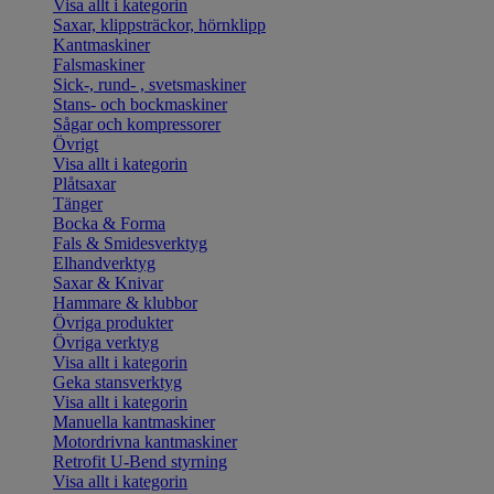
Visa allt i kategorin
Saxar, klippsträckor, hörnklipp
Kantmaskiner
Falsmaskiner
Sick-, rund- , svetsmaskiner
Stans- och bockmaskiner
Sågar och kompressorer
Övrigt
Visa allt i kategorin
Plåtsaxar
Tänger
Bocka & Forma
Fals & Smidesverktyg
Elhandverktyg
Saxar & Knivar
Hammare & klubbor
Övriga produkter
Övriga verktyg
Visa allt i kategorin
Geka stansverktyg
Visa allt i kategorin
Manuella kantmaskiner
Motordrivna kantmaskiner
Retrofit U-Bend styrning
Visa allt i kategorin