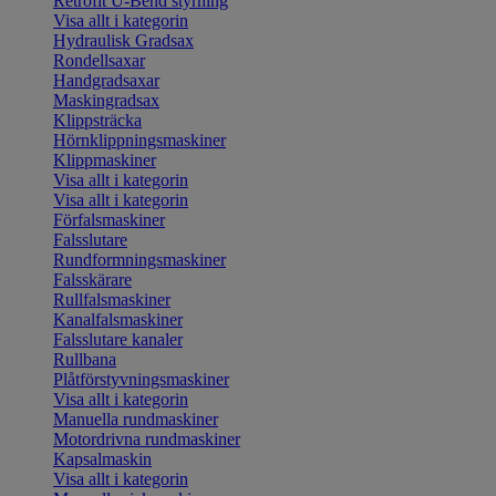
Retrofit U-Bend styrning
Visa allt i kategorin
Hydraulisk Gradsax
Rondellsaxar
Handgradsaxar
Maskingradsax
Klippsträcka
Hörnklippningsmaskiner
Klippmaskiner
Visa allt i kategorin
Visa allt i kategorin
Förfalsmaskiner
Falsslutare
Rundformningsmaskiner
Falsskärare
Rullfalsmaskiner
Kanalfalsmaskiner
Falsslutare kanaler
Rullbana
Plåtförstyvningsmaskiner
Visa allt i kategorin
Manuella rundmaskiner
Motordrivna rundmaskiner
Kapsalmaskin
Visa allt i kategorin