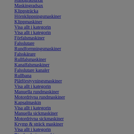
Handgradsaxar
Maskingradsax
Klippsträcka
Hörnklippningsmaskiner
Klippmaskiner
Visa allt i kategorin
Visa allt i kategorin
Förfalsmaskiner
Falsslutare
Rundformningsmaskiner
Falsskärare
Rullfalsmaskiner
Kanalfalsmaskiner
Falsslutare kanaler
Rullbana
Plåtförstyvningsmaskiner
Visa allt i kategorin
Manuella rundmaskiner
Motordrivna rundmaskiner
Kapsalmaskin
Visa allt i kategorin
Manuella sickmaskiner
Motordrivna sickmaskiner
Krymp & sträck maskiner
Visa allt i kategorin