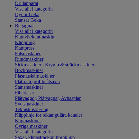
Drillapparat
Visa allt i kategorin
Dynor Geka
Stansar Geka
Begagnat
Visa allt i kategorin
Kantvik/kantmaskin
Klippning
Kantpress
Falsmaskiner
Rundmaskiner
Sickmaskiner , Krymp & sträckmaskiner
Bockmaskiner
Plasmaskärmaskiner
Plåt-och profilplåtsaxar
Stansmaskiner
Fiberlaser
Plåtvaggor, Plåtvagnar, Avhasplar
Svetsmaskiner
Teknisk isolering
Klipplinje för rektangulära kanaler
Kapmaskiner
Övriga maskiner
Visa allt i kategorin
Saxar, klippsträckor, hörnklipp