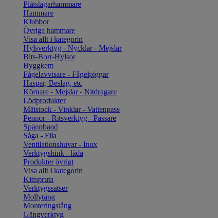
Plåtslagarhammare
Hammare
Klubbor
Övriga hammare
Visa allt i kategorin
Hylsverktyg - Nycklar - Mejslar
Bits-Borr-Hylsor
Byggkem
Fågelavvisare - Fågelpiggar
Haspar, Beslag, etc
Körnare - Mejslar - Nitdragare
Lödprodukter
Mätstock - Vinklar - Vattenpass
Pennor - Ritsverktyg - Passare
Spännband
Såga - Fila
Ventilationshuvar - Inox
Verktygshink - låda
Produkter övrigt
Visa allt i kategorin
Kittspruta
Verktygssatser
Mollytång
Monteringstång
Gängverktyg