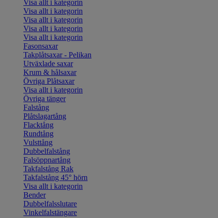
Visa allt i kategorin
Visa allt i kategorin
Visa allt i kategorin
Visa allt i kategorin
Visa allt i kategorin
Fasonsaxar
Takplåtsaxar - Pelikan
Utväxlade saxar
Krum & hålsaxar
Övriga Plåtsaxar
Visa allt i kategorin
Övriga tänger
Falstång
Plåtslagartång
Flacktång
Rundtång
Vulsttång
Dubbelfalstång
Falsöppnartång
Takfalstång Rak
Takfalstång 45° hörn
Visa allt i kategorin
Bender
Dubbelfalsslutare
Vinkelfalstängare