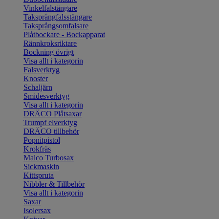
Vinkelfalstängare
Taksprångfalsstängare
Taksprångsomfalsare
Plåtbockare - Bockapparat
Rännkroksriktare
Bockning övrigt
Visa allt i kategorin
Falsverktyg
Knoster
Schaljärn
Smidesverktyg
Visa allt i kategorin
DRÄCO Plåtsaxar
Trumpf elverktyg
DRÄCO tillbehör
Popnitpistol
Krokfräs
Malco Turbosax
Sickmaskin
Kittspruta
Nibbler & Tillbehör
Visa allt i kategorin
Saxar
Isolersax