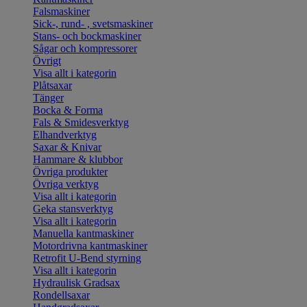
Falsmaskiner
Sick-, rund- , svetsmaskiner
Stans- och bockmaskiner
Sågar och kompressorer
Övrigt
Visa allt i kategorin
Plåtsaxar
Tänger
Bocka & Forma
Fals & Smidesverktyg
Elhandverktyg
Saxar & Knivar
Hammare & klubbor
Övriga produkter
Övriga verktyg
Visa allt i kategorin
Geka stansverktyg
Visa allt i kategorin
Manuella kantmaskiner
Motordrivna kantmaskiner
Retrofit U-Bend styrning
Visa allt i kategorin
Hydraulisk Gradsax
Rondellsaxar