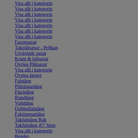
Visa allt i kategorin
Visa allt i kategorin
Visa allt i kategorin
Visa allt i kategorin
Visa allt i kategorin
Visa allt i kategorin
Visa allt i kategorin
Fasonsaxar
Takplåtsaxar - Pelikan
Utväxlade saxar
Krum & hålsaxar
Övriga Plåtsaxar
Visa allt i kategorin
Övriga tänger
Falstång
Plåtslagartång
Flacktång
Rundtång
Vulsttång
Dubbelfalstång
Falsöppnartång
Takfalstång Rak
Takfalstång 45° hörn
Visa allt i kategorin
Bender