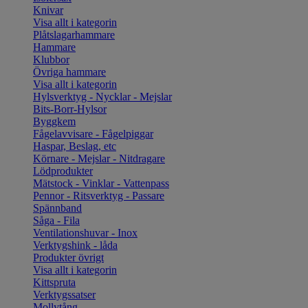
Knivar
Visa allt i kategorin
Plåtslagarhammare
Hammare
Klubbor
Övriga hammare
Visa allt i kategorin
Hylsverktyg - Nycklar - Mejslar
Bits-Borr-Hylsor
Byggkem
Fågelavvisare - Fågelpiggar
Haspar, Beslag, etc
Körnare - Mejslar - Nitdragare
Lödprodukter
Mätstock - Vinklar - Vattenpass
Pennor - Ritsverktyg - Passare
Spännband
Såga - Fila
Ventilationshuvar - Inox
Verktygshink - låda
Produkter övrigt
Visa allt i kategorin
Kittspruta
Verktygssatser
Mollytång