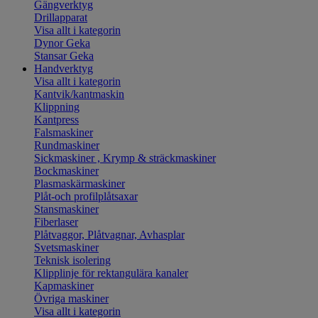
Gängverktyg
Drillapparat
Visa allt i kategorin
Dynor Geka
Stansar Geka
Handverktyg
Visa allt i kategorin
Kantvik/kantmaskin
Klippning
Kantpress
Falsmaskiner
Rundmaskiner
Sickmaskiner , Krymp & sträckmaskiner
Bockmaskiner
Plasmaskärmaskiner
Plåt-och profilplåtsaxar
Stansmaskiner
Fiberlaser
Plåtvaggor, Plåtvagnar, Avhasplar
Svetsmaskiner
Teknisk isolering
Klipplinje för rektangulära kanaler
Kapmaskiner
Övriga maskiner
Visa allt i kategorin