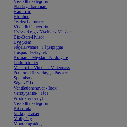
Visa allt i kategorin
Plåtslagarhammare
Hammare
Klubbor
Övriga hammare
Visa allt i kategorin
Hylsverktyg - Nycklar - Mejslar
Bits-Borr-Hylsor
Byggkem
Fågelavvisare - Fågelpiggar
Haspar, Beslag, etc
Körnare - Mejslar - Nitdragare
Lödprodukter
Mätstock - Vinklar - Vattenpass
Pennor - Ritsverktyg - Passare
Spännband
Såga - Fila
Ventilationshuvar - Inox
Verktygshink - låda
Produkter övrigt
Visa allt i kategorin
Kittspruta
Verktygssatser
Mollytång
Monteringstång