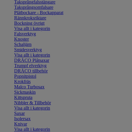
Taksprångfalsstängare
Taksprångsomfalsare
Plåtbockare - Bockapparat
Rännkroksriktare
Bockning övrigt
Visa allt i kategorin
Falsverktyg
Knoster
Schaljärn
Smidesverktyg
Visa allt i kategorin
DRÄCO Plåtsaxar
Trumpf elverktyg
DRÄCO tillbehör
Popnitpistol
Krokfräs
Malco Turbosax
Sickmaskin
Kittspruta
Nibbler & Tillbehör
Visa allt i kategorin
Saxar
Isolersax
Knivar
Visa allt i kategorin