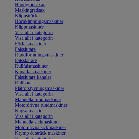
Handgradsaxar
Maskingradsax
Klippsträcka
Hörnklippningsmaskiner
Klippmaskiner
Visa allt i kategorin
Visa allt i kategorin
Förfalsmaskiner
Falsslutare
Rundformningsmaskiner
Falsskärare
Rullfalsmaskiner
Kanalfalsmaskiner
Falsslutare kanaler
Rullbana
Plåtförstyvningsmaskiner
Visa allt i kategorin
Manuella rundmaskiner
Motordrivna rundmaskiner
Kapsalmaskin
Visa allt i kategorin
Manuella sickmaskiner
Motordrivna sickmaskiner
Krymp & sträck maskiner
Visa allt i kategorin