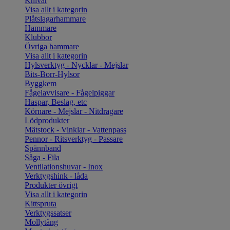
Knivar
Visa allt i kategorin
Plåtslagarhammare
Hammare
Klubbor
Övriga hammare
Visa allt i kategorin
Hylsverktyg - Nycklar - Mejslar
Bits-Borr-Hylsor
Byggkem
Fågelavvisare - Fågelpiggar
Haspar, Beslag, etc
Körnare - Mejslar - Nitdragare
Lödprodukter
Mätstock - Vinklar - Vattenpass
Pennor - Ritsverktyg - Passare
Spännband
Såga - Fila
Ventilationshuvar - Inox
Verktygshink - låda
Produkter övrigt
Visa allt i kategorin
Kittspruta
Verktygssatser
Mollytång